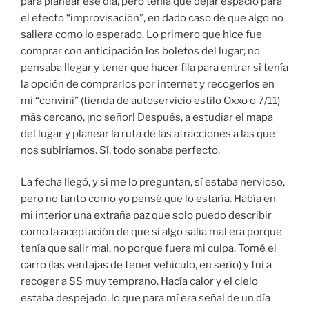
para planear ese día, pero tenía que dejar espacio para
el efecto “improvisación”, en dado caso de que algo no
saliera como lo esperado. Lo primero que hice fue
comprar con anticipación los boletos del lugar; no
pensaba llegar y tener que hacer fila para entrar si tenía
la opción de comprarlos por internet y recogerlos en
mi “convini” (tienda de autoservicio estilo Oxxo o 7/11)
más cercano, ¡no señor! Después, a estudiar el mapa
del lugar y planear la ruta de las atracciones a las que
nos subiríamos. Sí, todo sonaba perfecto.
La fecha llegó, y si me lo preguntan, sí estaba nervioso,
pero no tanto como yo pensé que lo estaría. Había en
mi interior una extraña paz que solo puedo describir
como la aceptación de que si algo salía mal era porque
tenía que salir mal, no porque fuera mi culpa. Tomé el
carro (las ventajas de tener vehículo, en serio) y fui a
recoger a SS muy temprano. Hacía calor y el cielo
estaba despejado, lo que para mí era señal de un día