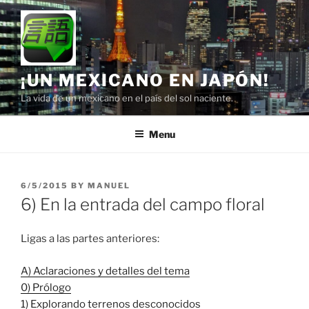
Skip
to
content
¡UN MEXICANO EN JAPÓN!
La vida de un mexicano en el país del sol naciente.
Menu
POSTED
6/5/2015
BY
MANUEL
ON
6) En la entrada del campo floral
Ligas a las partes anteriores:
A) Aclaraciones y detalles del tema
0) Prólogo
1) Explorando terrenos desconocidos