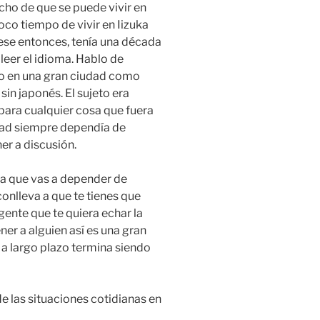
echo de que se puede vivir en
oco tiempo de vivir en Iizuka
 ese entonces, tenía una década
 leer el idioma. Hablo de
no en una gran ciudad como
sin japonés. El sujeto era
para cualquier cosa que fuera
idad siempre dependía de
er a discusión.
ica que vas a depender de
onlleva a que te tienes que
 gente que te quiera echar la
er a alguien así es una gran
 a largo plazo termina siendo
de las situaciones cotidianas en