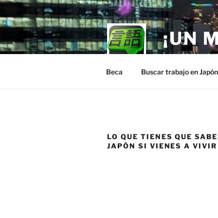
Skip
to
content
¡UN 
La vida de un m
Beca
Buscar trabajo en Japó
LO QUE TIENES QUE SAB
JAPÓN SI VIENES A VIVIR