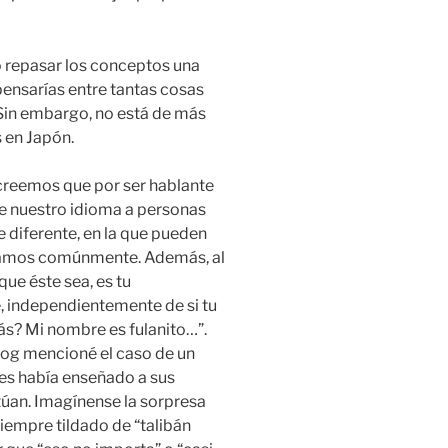
o repasar los conceptos una
pensarías entre tantas cosas
 Sin embargo, no está de más
s en Japón.
creemos que por ser hablante
de nuestro idioma a personas
 diferente, en la que pueden
ejamos comúnmente. Además, al
que éste sea, es tu
 independientemente de si tu
ás? Mi nombre es fulanito…”.
blog mencioné el caso de un
les había enseñado a sus
úan. Imagínense la sorpresa
empre tildado de “talibán