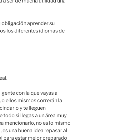
 a ser de mucha utilidad una
tu obligación aprender su
odos los diferentes idiomas de
al.
a gente con la que vayas a
, o ellos mismos correrán la
indario y te lleguen
 todo si llegas a un área muy
ea mencionarlo, no es lo mismo
, es una buena idea repasar al
l para estar mejor preparado