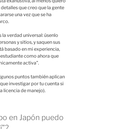
sta exahustiva, al menos quiero
 detalles que creo que la gente
ararse una vez que se ha
arco.
la verdad universal: úsenlo
rsonas y sitios, y saquen sus
stá basado en mi experiencia,
a estudiante como ahora que
micamente activa”.
lgunos puntos también aplican
que investigar por tu cuenta si
la licencia de manejo).
mpo en Japón puedo
í”?