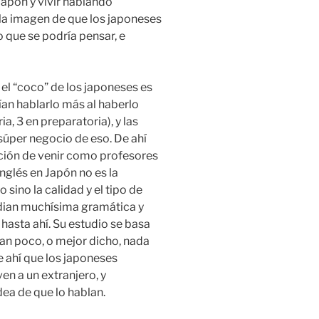
apón y vivir hablando
 la imagen de que los japoneses
 que se podría pensar, e
el “coco” de los japoneses es
ían hablarlo más al haberlo
, 3 en preparatoria), y las
súper negocio de eso. De ahí
pción de venir como profesores
nglés en Japón no es la
 sino la calidad y el tipo de
udian muchísima gramática y
hasta ahí. Su estudio se basa
an poco, o mejor dicho, nada
 ahí que los japoneses
en a un extranjero, y
ea de que lo hablan.