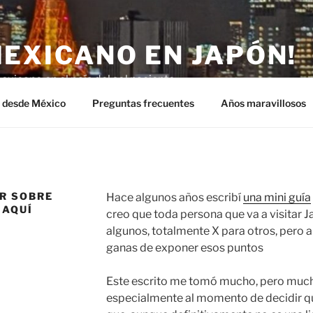
MEXICANO EN JAPÓN!
exicano en el país del sol naciente.
n desde México
Preguntas frecuentes
Años maravillosos
ER SOBRE
Hace algunos años escribí
una mini guía
 AQUÍ
creo que toda persona que va a visitar J
algunos, totalmente X para otros, pero 
ganas de exponer esos puntos
Este escrito me tomó mucho, pero much
especialmente al momento de decidir qu