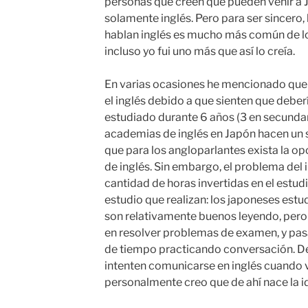
personas que creen que pueden venir a J
solamente inglés. Pero para ser sincero,
hablan inglés es mucho más común de lo
incluso yo fui uno más que así lo creía.
En varias ocasiones he mencionado que 
el inglés debido a que sienten que deber
estudiado durante 6 años (3 en secundaria
academias de inglés en Japón hacen un 
que para los angloparlantes exista la o
de inglés. Sin embargo, el problema del i
cantidad de horas invertidas en el estudio
estudio que realizan: los japoneses est
son relativamente buenos leyendo, pero 
en resolver problemas de examen, y pas
de tiempo practicando conversación. De
intenten comunicarse en inglés cuando v
personalmente creo que de ahí nace la id