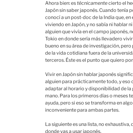
Ahora bien: es
técnicamente
cierto el h
Japón sin saber japonés. Cuando tenía p
conocí a un post-doc de la India que, en
viviendo en Japón, y no sabía ni hablar ni
alguien que vivía en el campo japonés, 
Tokio en donde sería más llevadero vivir 
bueno en su área de investigación, pero 
de la vida cotidiana fuera de la univers
terceros. Éste es el punto que quiero pon
Vivir en Japón sin hablar japonés signif
alguien para prácticamente todo, y eso c
adaptar al horario y disponibilidad de la
mano. Para los primeros días o meses ten
ayuda, pero si eso se transforma en algo
inconveniente para ambas partes.
La siguiente es una lista, no exhaustiva, 
donde vas a usar japonés.