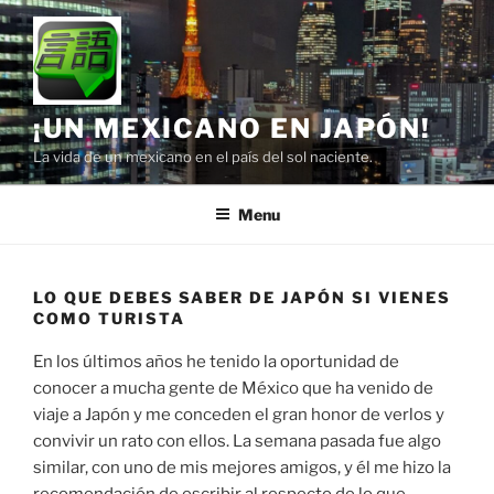
Skip
to
content
¡UN MEXICANO EN JAPÓN!
La vida de un mexicano en el país del sol naciente.
Menu
LO QUE DEBES SABER DE JAPÓN SI VIENES
COMO TURISTA
En los últimos años he tenido la oportunidad de
conocer a mucha gente de México que ha venido de
viaje a Japón y me conceden el gran honor de verlos y
convivir un rato con ellos. La semana pasada fue algo
similar, con uno de mis mejores amigos, y él me hizo la