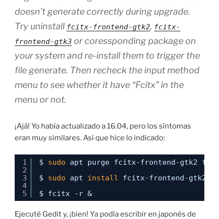
doesn’t generate correctly during upgrade.
Try uninstall
,
fcitx-frontend-gtk2
fcitx-
or coressponding package on
frontend-gtk3
your system and re-install them to trigger the
file generate. Then recheck the input method
menu to see whether it have “Fcitx” in the
menu or not.
¡Ajá! Yo había actualizado a 16.04, pero los síntomas
eran muy similares. Así que hice lo indicado:
1
$ 
sudo
apt purge fcitx-frontend-gtk2 fci
2
3
$ 
sudo
apt 
install
fcitx-frontend-gtk2 f
4
5
$ fcitx -r &
Ejecuté Gedit y, ¡bien! Ya podía escribir en japonés de