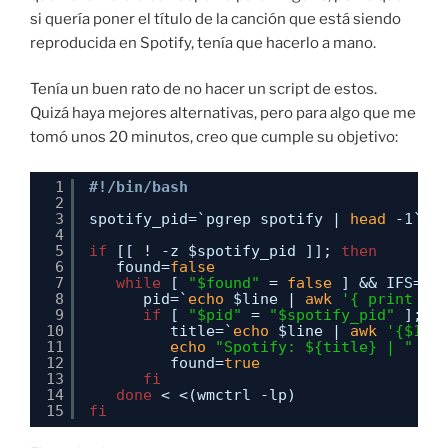
si quería poner el título de la canción que está siendo
reproducida en Spotify, tenía que hacerlo a mano.
Tenía un buen rato de no hacer un script de estos.
Quizá haya mejores alternativas, pero para algo que me
tomó unos 20 minutos, creo que cumple su objetivo:
1
#!/bin/bash
2
3
spotify_pid=`pgrep spotify | 
head
-1`
4
5
if
[[ ! -z $spotify_pid ]]; 
then
6
found=
false
7
while
[ 
"$found"
= 
false
] && IFS= 
r
8
pid=`
echo
$line | 
awk
'{ print $3
9
if
[ 
"$pid"
= 
"$spotify_pid"
]; 
t
10
title=`
echo
$line | 
awk
'{$1=$
11
echo
"Spotify: ${title} | "
12
found=
true
13
fi
14
done
< <(wmctrl -lp)
15
fi