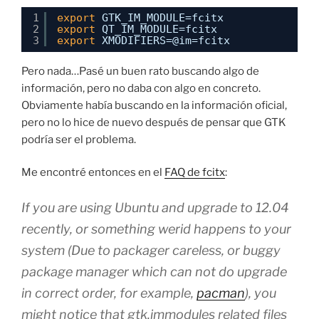
1
export
GTK_IM_MODULE=fcitx
2
export
QT_IM_MODULE=fcitx
3
export
XMODIFIERS=@im=fcitx
Pero nada…Pasé un buen rato buscando algo de
información, pero no daba con algo en concreto.
Obviamente había buscando en la información oficial,
pero no lo hice de nuevo después de pensar que GTK
podría ser el problema.
Me encontré entonces en el
FAQ de fcitx
:
If you are using Ubuntu and upgrade to 12.04
recently, or something werid happens to your
system (Due to packager careless, or buggy
package manager which can not do upgrade
in correct order, for example,
pacman
), you
might notice that gtk.immodules related files