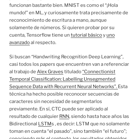
funcionan bastante bien. MNIST es como el “¡Hola
mundo!” en ML, y curiosamente trata precisamente de
reconocimiento de escritura a mano, aunque
solamente de números. Si quieren probar por su
cuenta, Tensorflow tiene un
tutorial básico
y
uno
avanzado
al respecto.
Si buscan “Handwriting Recognition Deep Learning”,
casi todos los
papers
que encuentren van a referenciar
al trabajo de
Alex Graves
titulado
“Connectionist
Temporal Classification: Labelling Unsegmented
Sequence Data with Recurrent Neural Networks”.
Esta
técnica ha hecho posible reconocer secuencias de
caracteres sin necesidad de segmentarlos
previamente. En sí, CTC puede ser aplicado al
resultado de cualquier
RNN
, siendo hasta hace años las
Bidirectional
LSTM
s , es decir: LSTM que no solamente
toman en cuenta “el pasado”, sino también “el futuro”;
conociendo más el contexto, los resultados obtenidos