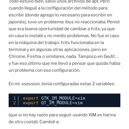
Todo estuvo bien, salvo unos archivos de apt. Pero
cuando llegué a la configuración del método para
escribir (donde agrego lo necesario para escribir en
japonés), tuve un problema: ibus no reaccionaba. Pensé
que era buena oportunidad de cambiar a fcitx, ya que
en casa lo instalé y no medio problemas. No fue el caso
en la máquina del trabajo: fcitx funcionaba en la
terminal y en algunas otras aplicaciones, pero en
Chrome, Firefox o similares, nada. Tampoco en Gedit…
y fue eso último que me llevó a pensar que quizás había
un problema con esa configuración.
En mi .xsession, tenía configuradas estas 2 variables:
1
export
GTK_IM_MODULE=xim
2
export
QT_IM_MODULE=xim
(que si no hay razón para seguir usando XIM es harina
de otro costal). Cambié a: