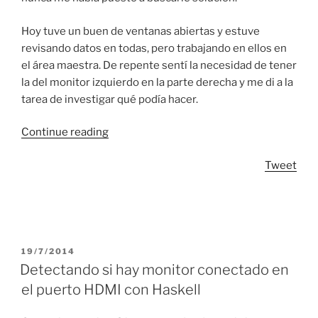
Hoy tuve un buen de ventanas abiertas y estuve
revisando datos en todas, pero trabajando en ellos en
el área maestra. De repente sentí la necesidad de tener
la del monitor izquierdo en la parte derecha y me di a la
tarea de investigar qué podía hacer.
“Reflejar
Continue reading
el
Tweet
área
maestra
en
XMonad”
POSTED
19/7/2014
ON
Detectando si hay monitor conectado en
el puerto HDMI con Haskell