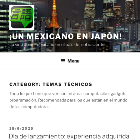
Skip
to
content
¡UN MEXICANO EN JAPÓN!
La vida de un mexicano en el país del sol naciente.
Menu
CATEGORY:
TEMAS TÉCNICOS
Todo lo que tiene que ver con mi área: computación, gadgets,
programación. Recomendada para los que están en el mundo
de las computadoras
POSTED
18/6/2025
ON
Día de lanzamiento: experiencia adquirida