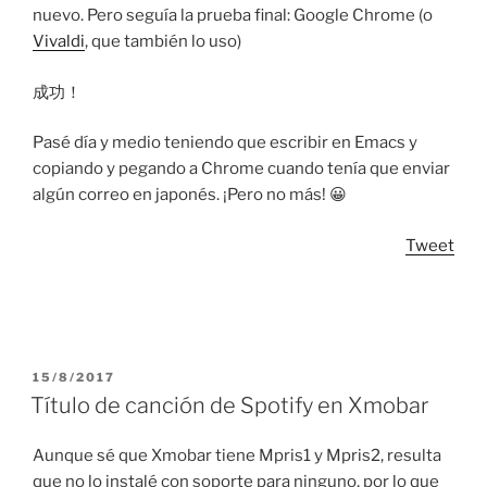
nuevo. Pero seguía la prueba final: Google Chrome (o
Vivaldi
, que también lo uso)
成功！
Pasé día y medio teniendo que escribir en Emacs y
copiando y pegando a Chrome cuando tenía que enviar
algún correo en japonés. ¡Pero no más! 😀
Tweet
POSTED
15/8/2017
ON
Título de canción de Spotify en Xmobar
Aunque sé que Xmobar tiene Mpris1 y Mpris2, resulta
que no lo instalé con soporte para ninguno, por lo que