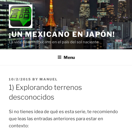
Skip
to
content
¡UN MEXICANO EN JAPÓN!
La vida de un mexicano en el país del sol naciente.
Menu
POSTED
10/2/2015
BY
MANUEL
ON
1) Explorando terrenos
desconocidos
Si no tienes idea de qué es esta serie, te recomiendo
que leas las entradas anteriores para estar en
contexto: