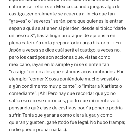
culturas se refiere: en México, cuando juegas algo de
castigo, generalmente se acuerda al inicio que tan
“graves” o “severos” serán, para que quienes le entran
sepan a qué se atienen si pierden, desde el típico “darle
un beso a X”, hasta fingir un ataque de epilepsia en
plena cafetería en la preparatoria (larga historia…). En
Japón a veces se dice cuál será el castigo, a veces no,
pero los castigos son acciones que, vistas como
mexicano, rayan en lo simple y ni se sienten tan
“castigo” como a los que estamos acostumbrados. Por
ejemplo: “comer X cosa poniéndole mucho wasabi o
algún condimento muy picante”, o “imitar a X artista o
comediante”. ¡Ah! Pero hay que recordar que yo no
sabía eso en ese entonces, por lo que mi mente voló
pensando qué clase de castigos podría poner o podría
sufrir. Tenía que ganar a como diera lugar, y como
quieran y gusten, gané (todo fue legal. No hubo trampa;
nadie puede probar nada…).