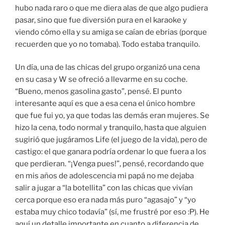
hubo nada raro o que me diera alas de que algo pudiera
pasar, sino que fue diversión pura en el karaoke y
viendo cómo ella y su amiga se caían de ebrias (porque
recuerden que yo no tomaba). Todo estaba tranquilo.
Un día, una de las chicas del grupo organizó una cena
en su casa y W se ofreció a llevarme en su coche.
“Bueno, menos gasolina gasto”, pensé. El punto
interesante aquí es que a esa cena el único hombre
que fue fui yo, ya que todas las demás eran mujeres. Se
hizo la cena, todo normal y tranquilo, hasta que alguien
sugirió que jugáramos Life (el juego de la vida), pero de
castigo: el que ganara podría ordenar lo que fuera a los
que perdieran. “¡Venga pues!”, pensé, recordando que
en mis años de adolescencia mi papá no me dejaba
salir a jugar a “la botellita” con las chicas que vivían
cerca porque eso era nada más puro “agasajo” y “yo
estaba muy chico todavía” (sí, me frustré por eso :P). He
aquí un detalle importante en cuanto a diferencia de