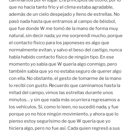
caminamos por el lugar. Era principios de otoño, por lo
que no hacía tanto frío y el clima estaba agradable,
además de un cielo despejado y lleno de estrellas. No
pasó nada hasta que entramos al campo de béisbol,
que fue donde W me tomó de la mano de forma muy
natural, sin decir nada; yo me sorprendí mucho, porque
el contacto físico para los japoneses es algo que
normalmente evitan, y salvo el beso del castigo, nunca
había habido contacto físico de ningún tipo. En ese
momento yo sabía que W quería algo conmigo, pero
también sabía que yo no estaba seguro de querer algo
con ella. No obstante, el gesto de tomarme de la mano
lo recibí con gusto. Recuerdo que caminamos hasta la
mitad del campo, vimos las estrellas durante unos
minutos… y sin que nada más ocurriera regresamos a
los vehículos. Sí, como lo leen, no sucedió nada, y fue
porque yo no hice ningún movimiento, y ahora que lo
pienso estoy segurísimo de que W quería que yo
hiciera algo, pero no fue así. Cada quien regresó a sus