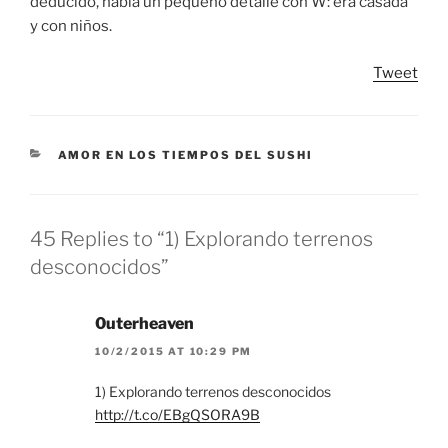
deducido, había un pequeño detalle con W: era casada
y con niños.
Tweet
CATEGORIES
AMOR EN LOS TIEMPOS DEL SUSHI
45 Replies to “1) Explorando terrenos
desconocidos”
0uterheaven
10/2/2015 AT 10:29 PM
1) Explorando terrenos desconocidos
http://t.co/EBgQSORA9B