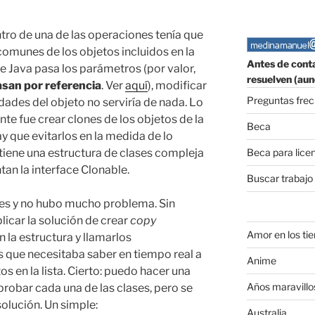
tro de una de las operaciones tenía que
omunes de los objetos incluidos en la
Antes de conta
que Java pasa los parámetros (por valor,
resuelven (aun
san por referencia
. Ver
aquí
), modificar
Preguntas fre
dades del objeto no serviría de nada. Lo
te fue crear clones de los objetos de la
Beca
y que evitarlos en la medida de lo
Beca para lice
 tiene una estructura de clases compleja
an la interface Clonable.
Buscar trabajo
tes y no hubo mucho problema. Sin
licar la solución de crear
copy
Amor en los ti
 la estructura y llamarlos
 que necesitaba saber en tiempo real a
Anime
os en la lista. Cierto: puedo hacer una
Años maravillo
 probar cada una de las clases, pero se
olución. Un simple:
Australia