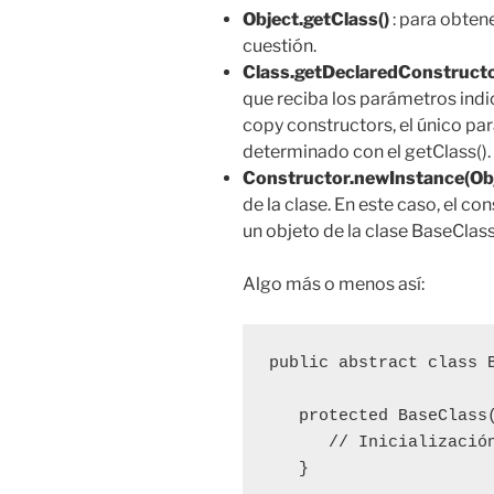
Object.getClass()
: para obtene
cuestión.
Class.getDeclaredConstructo
que reciba los parámetros indi
copy constructors, el único pa
determinado con el getClass().
Constructor.newInstance(Ob
de la clase. En este caso, el 
un objeto de la clase BaseClass
Algo más o menos así:
public abstract class B
   protected BaseClass(
      // Inicialización
   }
