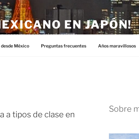
MEXICANO EN JAPÓN!
exicano en el país del sol naciente.
n desde México
Preguntas frecuentes
Años maravillosos
Sobre m
 a tipos de clase en