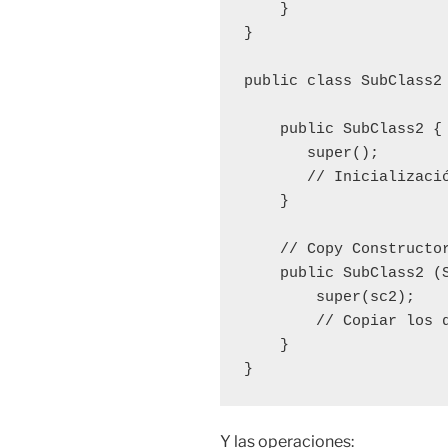
    }

}

public class SubClass2 
    public SubClass2 {

       super();

       // Inicializació
    }

    // Copy Constructor
    public SubClass2 (S
        super(sc2);

        // Copiar los d
    }

}
Y las operaciones: