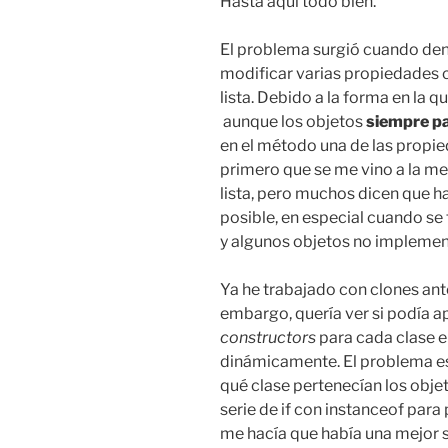
Hasta aquí todo bien.
El problema surgió cuando den
modificar varias propiedades c
lista. Debido a la forma en la 
aunque los objetos
siempre pa
en el método una de las propie
primero que se me vino a la men
lista, pero muchos dicen que ha
posible, en especial cuando se
y algunos objetos no implement
Ya he trabajado con clones an
embargo, quería ver si podía ap
constructors
para cada clase en
dinámicamente. El problema es
qué clase pertenecían los objet
serie de if con instanceof para
me hacía que había una mejor s