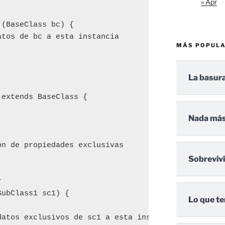
« Apr
(BaseClass bc) {

tos de bc a esta instancia

MÁS POPUL
La basura
extends BaseClass {

Nada más
n de propiedades exclusivas

Sobreviv


ubClass1 sc1) {

Lo que te
atos exclusivos de sc1 a esta instancia
