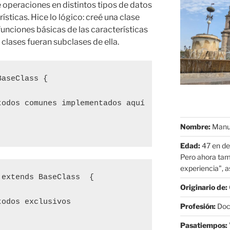
e operaciones en distintos tipos de datos
sticas. Hice lo lógico: creé una clase
unciones básicas de las características
clases fueran subclases de ella.
aseClass {

odos comunes implementados aquí

Nombre:
Manue
Edad:
47 en de
Pero ahora tam
experiencia", as
extends BaseClass  {

Originario de:
odos exclusivos

Profesión:
Doct
Pasatiempos: