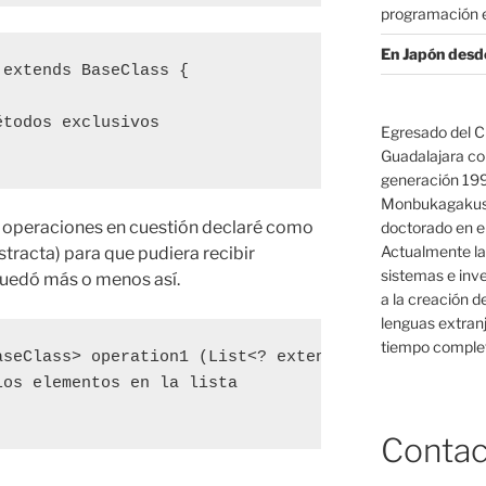
programación e
En Japón desd
extends BaseClass {

todos exclusivos

Egresado del C
Guadalajara co
generación 19
Monbukagakush
s operaciones en cuestión declaré como
doctorado en el
Actualmente la
stracta) para que pudiera recibir
sistemas e inv
quedó más o menos así.
a la creación d
lenguas extranj
tiempo complet
aseClass> operation1 (List<? extends BaseClass> lis
os elementos en la lista

Contac