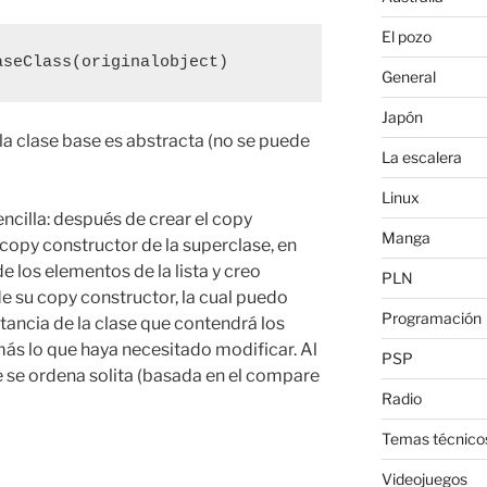
El pozo
aseClass(originalobject)
General
Japón
la clase base es abstracta (no se puede
La escalera
Linux
ncilla: después de crear el copy
Manga
l copy constructor de la superclase, en
e los elementos de la lista y creo
PLN
 su copy constructor, la cual puedo
Programación
tancia de la clase que contendrá los
más lo que haya necesitado modificar. Al
PSP
e se ordena solita (basada en el compare
Radio
Temas técnico
Videojuegos