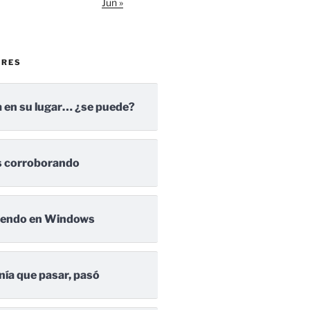
Jun »
ARES
 en su lugar… ¿se puede?
 corroborando
iendo en Windows
nía que pasar, pasó