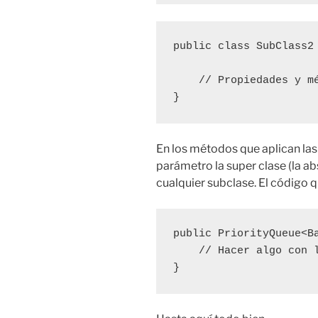
public class SubClass2 
    // Propiedades y mé
}
En los métodos que aplican la
parámetro la super clase (la ab
cualquier subclase. El código 
public PriorityQueue<B
    // Hacer algo con l
}