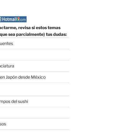
ctarme, revisa si estos temas
que sea parcialmente) tus dudas:
cuentes
nciatura
 en Japón desde México
empos del sushi
sos