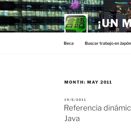
Skip
to
content
¡UN 
La vida de un m
Beca
Buscar trabajo en Japó
MONTH:
MAY 2011
POSTED
19/5/2011
ON
Referencia dinámica
Java