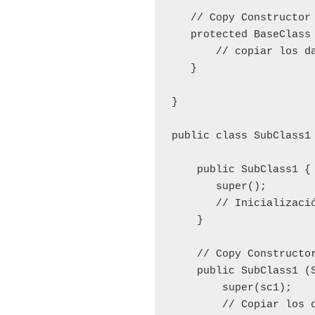
   // Copy Constructor

   protected BaseClass 
       // copiar los da
   }

}

public class SubClass1 
    public SubClass1 {

       super();

       // Inicializació
    }

    // Copy Constructor
    public SubClass1 (S
        super(sc1);

        // Copiar los d