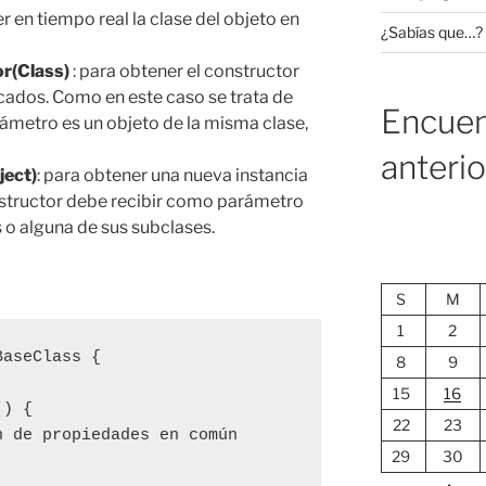
r en tiempo real la clase del objeto en
¿Sabías que…?
r(Class)
: para obtener el constructor
cados. Como en este caso se trata de
Encuen
rámetro es un objeto de la misma clase,
anteri
ject)
: para obtener una nueva instancia
constructor debe recibir como parámetro
 o alguna de sus subclases.
S
M
1
2
aseClass {

8
9
15
16
) {

22
23
 de propiedades en común

29
30