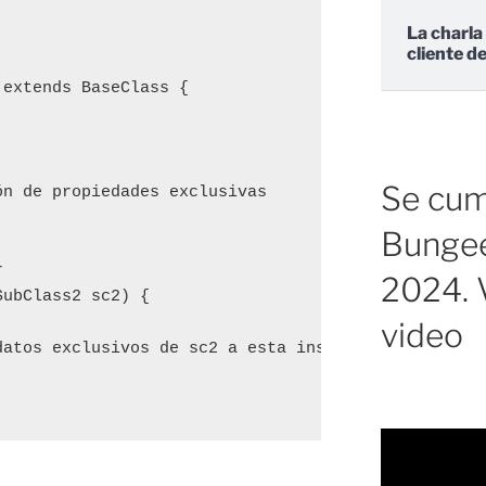
La charla
cliente d
extends BaseClass {

Se cump
n de propiedades exclusivas

Bungee


2024. V
ubClass2 sc2) {

video
atos exclusivos de sc2 a esta instancia
