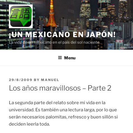
Skip
to
content
¡UN MEXICANO EN JAPÓN!
La vida de un mexicano en el país del sol naciente.
Menu
POSTED
29/8/2009
BY
MANUEL
ON
Los años maravillosos – Parte 2
La segunda parte del relato sobre mi vida en la
universidad. Es también una lectura larga, por lo que
serán necesarios palomitas, refresco y buen sillón si
deciden leerla toda.