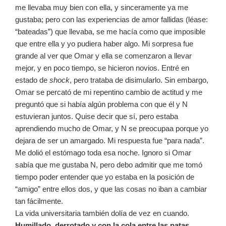
me llevaba muy bien con ella, y sinceramente ya me
gustaba; pero con las experiencias de amor fallidas (léase:
“bateadas”) que llevaba, se me hacía como que imposible
que entre ella y yo pudiera haber algo. Mi sorpresa fue
grande al ver que Omar y ella se comenzaron a llevar
mejor, y en poco tiempo, se hicieron novios. Entré en
estado de
shock
, pero trataba de disimularlo. Sin embargo,
Omar se percató de mi repentino cambio de actitud y me
preguntó que si había algún problema con que él y N
estuvieran juntos. Quise decir que sí, pero estaba
aprendiendo mucho de Omar, y N se preocupaa porque yo
dejara de ser un amargado. Mi respuesta fue “para nada”.
Me dolió el estómago toda esa noche. Ignoro si Omar
sabía que me gustaba N, pero debo admitir que me tomó
tiempo poder entender que yo estaba en la posición de
“amigo” entre ellos dos, y que las cosas no iban a cambiar
tan fácilmente.
La vida universitaria también dolía de vez en cuando.
Humillado, derrotado y con la cola entre las patas