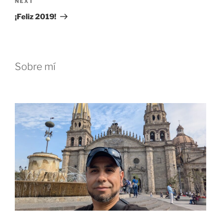
Next
NEXT
Post
¡Feliz 2019!
Sobre mí