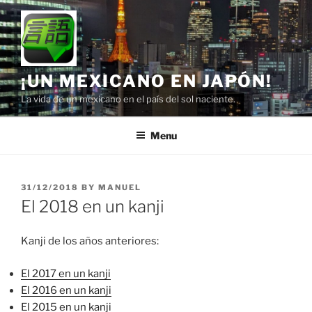
Skip
to
content
¡UN MEXICANO EN JAPÓN!
La vida de un mexicano en el país del sol naciente.
Menu
POSTED
31/12/2018
BY
MANUEL
ON
El 2018 en un kanji
Kanji de los años anteriores:
El 2017 en un kanji
El 2016 en un kanji
El 2015 en un kanji