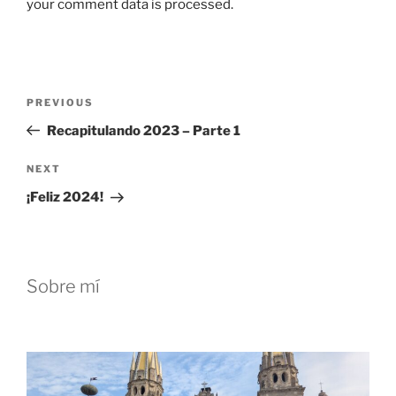
your comment data is processed.
Post
Previous
PREVIOUS
navigation
Post
Recapitulando 2023 – Parte 1
Next
NEXT
Post
¡Feliz 2024!
Sobre mí