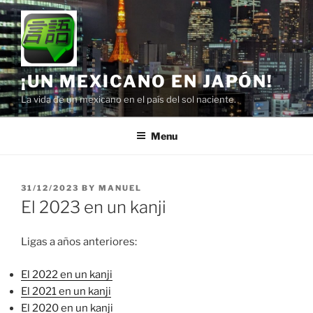
Skip
to
content
¡UN MEXICANO EN JAPÓN!
La vida de un mexicano en el país del sol naciente.
Menu
POSTED
31/12/2023
BY
MANUEL
ON
El 2023 en un kanji
Ligas a años anteriores:
El 2022 en un kanji
El 2021 en un kanji
El 2020 en un kanji