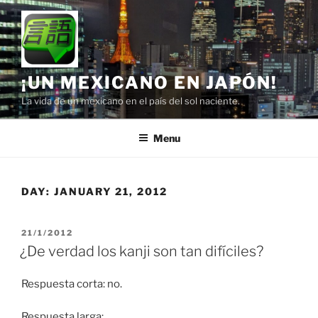
Skip
to
content
¡UN MEXICANO EN JAPÓN!
La vida de un mexicano en el país del sol naciente.
Menu
DAY:
JANUARY 21, 2012
POSTED
21/1/2012
ON
¿De verdad los kanji son tan difíciles?
Respuesta corta: no.
Respuesta larga: