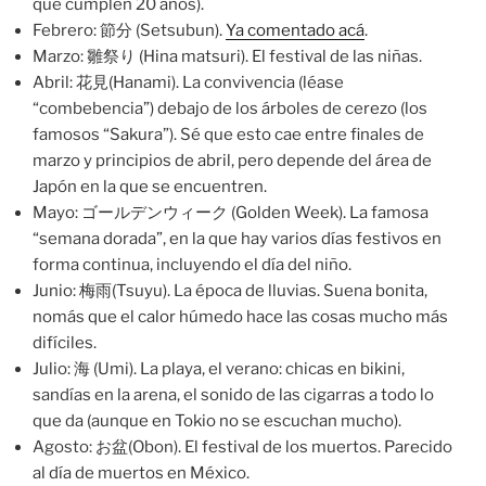
que cumplen 20 años).
Febrero: 節分 (Setsubun).
Ya comentado acá
.
Marzo: 雛祭り (Hina matsuri). El festival de las niñas.
Abril: 花見(Hanami). La convivencia (léase
“combebencia”) debajo de los árboles de cerezo (los
famosos “Sakura”). Sé que esto cae entre finales de
marzo y principios de abril, pero depende del área de
Japón en la que se encuentren.
Mayo: ゴールデンウィーク (Golden Week). La famosa
“semana dorada”, en la que hay varios días festivos en
forma continua, incluyendo el día del niño.
Junio: 梅雨(Tsuyu). La época de lluvias. Suena bonita,
nomás que el calor húmedo hace las cosas mucho más
difíciles.
Julio: 海 (Umi). La playa, el verano: chicas en bikini,
sandías en la arena, el sonido de las cigarras a todo lo
que da (aunque en Tokio no se escuchan mucho).
Agosto: お盆(Obon). El festival de los muertos. Parecido
al día de muertos en México.