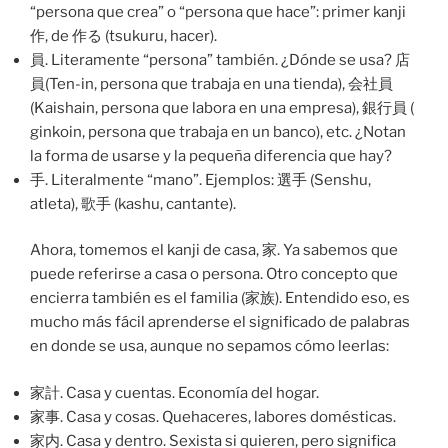
“persona que crea” o “persona que hace”: primer kanji
作, de 作る (tsukuru, hacer).
員. Literamente “persona” también. ¿Dónde se usa? 店
員(Ten-in, persona que trabaja en una tienda), 会社員
(Kaishain, persona que labora en una empresa), 銀行員 (
ginkoin, persona que trabaja en un banco), etc. ¿Notan
la forma de usarse y la pequeña diferencia que hay?
手. Literalmente “mano”. Ejemplos: 選手 (Senshu,
atleta), 歌手 (kashu, cantante).
Ahora, tomemos el kanji de casa, 家. Ya sabemos que
puede referirse a casa o persona. Otro concepto que
encierra también es el familia (家族). Entendido eso, es
mucho más fácil aprenderse el significado de palabras
en donde se usa, aunque no sepamos cómo leerlas:
家計. Casa y cuentas. Economía del hogar.
家事. Casa y cosas. Quehaceres, labores domésticas.
家内. Casa y dentro. Sexista si quieren, pero significa