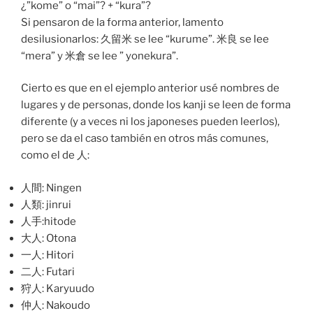
¿”kome” o “mai”? + “kura”?
Si pensaron de la forma anterior, lamento
desilusionarlos: 久留米 se lee “kurume”. 米良 se lee
“mera” y 米倉 se lee ” yonekura”.
Cierto es que en el ejemplo anterior usé nombres de
lugares y de personas, donde los kanji se leen de forma
diferente (y a veces ni los japoneses pueden leerlos),
pero se da el caso también en otros más comunes,
como el de 人:
人間: Ningen
人類: jinrui
人手:hitode
大人: Otona
一人: Hitori
二人: Futari
狩人: Karyuudo
仲人: Nakoudo