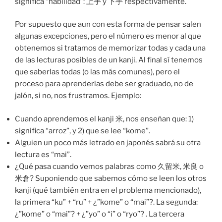
significa “habilidad”: 上手 y 下手 respectivamente.
Por supuesto que aun con esta forma de pensar salen
algunas excepciones, pero el número es menor al que
obtenemos si tratamos de memorizar todas y cada una
de las lecturas posibles de un kanji. Al final sí tenemos
que saberlas todas (o las más comunes), pero el
proceso para aprenderlas debe ser graduado, no de
jalón, si no, nos frustramos. Ejemplo:
Cuando aprendemos el kanji 米, nos enseñan que: 1)
significa “arroz”, y 2) que se lee “kome”.
Alguien un poco más letrado en japonés sabrá su otra
lectura es “mai”.
¿Qué pasa cuando vemos palabras como 久留米, 米良 o
米倉? Suponiendo que sabemos cómo se leen los otros
kanji (qué también entra en el problema mencionado),
la primera “ku” + “ru” + ¿”kome” o “mai”?. La segunda:
¿”kome” o “mai”? + ¿”yo” o “i” o “ryo”? . La tercera