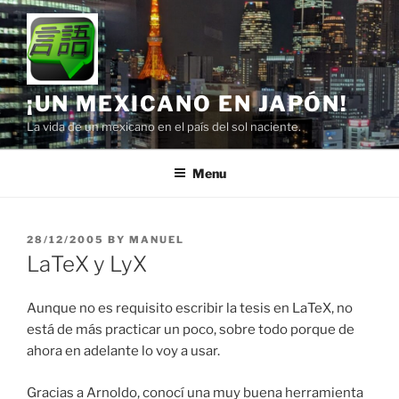
Skip
to
content
¡UN MEXICANO EN JAPÓN!
La vida de un mexicano en el país del sol naciente.
Menu
POSTED
28/12/2005
BY
MANUEL
ON
LaTeX y LyX
Aunque no es requisito escribir la tesis en LaTeX, no
está de más practicar un poco, sobre todo porque de
ahora en adelante lo voy a usar.
Gracias a Arnoldo, conocí una muy buena herramienta