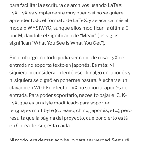
para facilitar la escritura de archivos usando LaTeX:
LyX. LyX es simplemente muy bueno si no se quiere
aprender todo el formato de LaTeX, y se acerca más al
modelo WYSIWYG, aunque ellos modifican la última G
por M, dándole el significado de “Mean” (las siglas
significan “What You See Is What You Get”).
Sin embargo, no todo podía ser color de rosa: LyX de
entrada no soporta texto en japonés. Es más: Ni
siquiera lo considera. Intenté escribir algo en japonés y
ni siquiera se dignó en ponerme basura. A echarse un
clavado en Wiki: En efecto, LyX no soporta japonés de
entrada. Para poder soportarlo, necesito bajar el CJK-
LyX, que es un style modificado para soportar
lenguajes multibyte (coreano, chino, japonés, etc.), pero
resulta que la página del proyecto, que por cierto está
en Corea del sur, está caída.
Ni modo, era demasiado bello para ser verdad. Seguiré