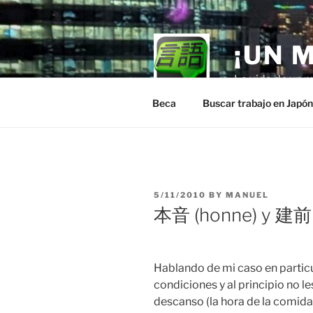
Skip
to
content
¡UN 
La vida de un m
Beca
Buscar trabajo en Japó
POSTED
5/11/2010
BY
MANUEL
ON
本音 (honne) y 建前 
Hablando de mi caso en particul
condiciones y al principio no l
descanso (la hora de la comida