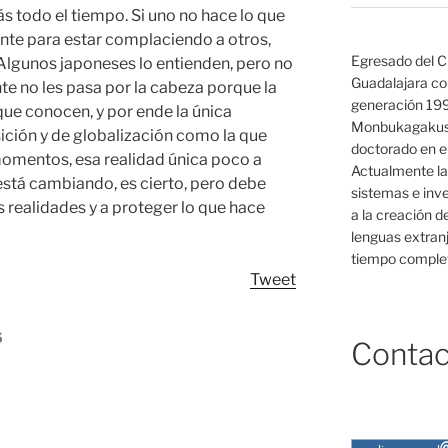
ás todo el tiempo. Si uno no hace lo que
ente para estar complaciendo a otros,
Egresado del C
Algunos japoneses lo entienden, pero no
Guadalajara co
e no les pasa por la cabeza porque la
generación 19
que conocen, y por ende la única
Monbukagakush
sición y de globalización como la que
doctorado en el
momentos, esa realidad única poco a
Actualmente la
está cambiando, es cierto, pero debe
sistemas e inv
s realidades y a proteger lo que hace
a la creación d
lenguas extranj
tiempo complet
Tweet
5
Contac