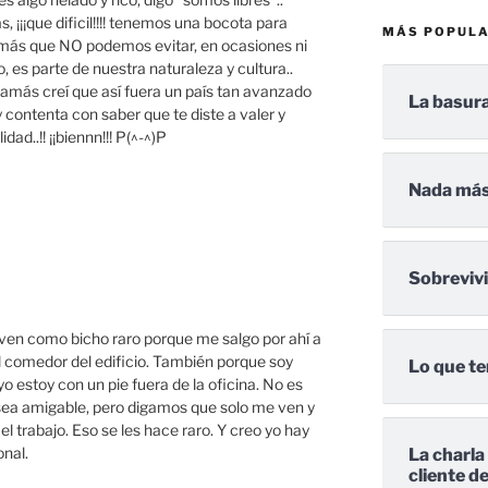
, ¡¡¡que dificil!!!! tenemos una bocota para
MÁS POPUL
 demás que NO podemos evitar, en ocasiones ni
o, es parte de nuestra naturaleza y cultura..
amás creí que así fuera un país tan avanzado
La basura
ontenta con saber que te diste a valer y
dad..!! ¡¡biennn!!! P(^-^)P
Nada más
Sobreviv
 ven como bicho raro porque me salgo por ahí a
l comedor del edificio. También porque soy
Lo que te
yo estoy con un pie fuera de la oficina. No es
o sea amigable, pero digamos que solo me ven y
el trabajo. Eso se les hace raro. Y creo yo hay
nal.
La charla
cliente d