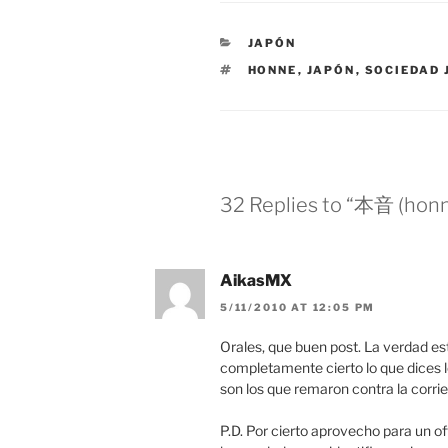
CATEGORIES
JAPÓN
TAGS
HONNE
,
JAPÓN
,
SOCIEDAD
32 Replies to “本音 (hon
AikasMX
5/11/2010 AT 12:05 PM
Orales, que buen post. La verdad es
completamente cierto lo que dices
son los que remaron contra la corrie
P.D. Por cierto aprovecho para un of