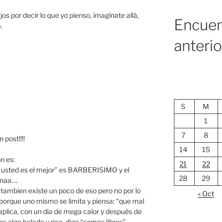
jos por decir lo que yo pienso, imagínate allá,
Encuen
.
anteri
S
M
1
7
8
post!!!!
14
15
n es:
21
22
 usted es el mejor” es BARBERISIMO y el
28
29
naa….
e tambien existe un poco de eso pero no por lo
« Oct
porque uno mismo se limita y piensa: “que mal
plica, con un día de mega calor y después de
 algo helado y rico, digo “somos libres”..