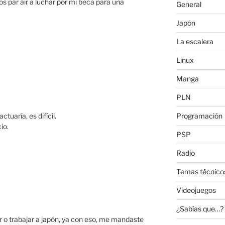
s par air a luchar por mi beca para una
General
Japón
La escalera
Linux
Manga
PLN
tuaría, es difícil.
Programación
io.
PSP
Radio
Temas técnico
Videojuegos
¿Sabías que…?
ar o trabajar a japón, ya con eso, me mandaste