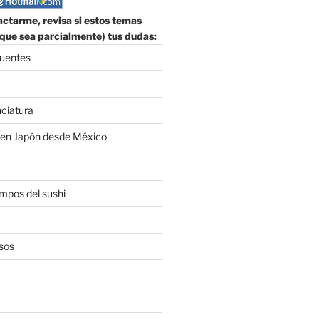
ctarme, revisa si estos temas
que sea parcialmente) tus dudas:
cuentes
nciatura
 en Japón desde México
empos del sushi
sos