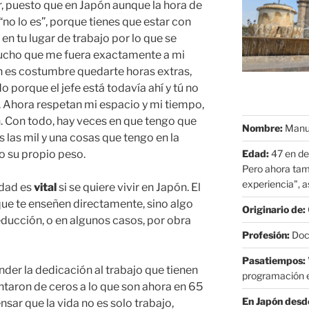
r, puesto que en Japón aunque la hora de
“no lo es”, porque tienes que estar con
n tu lugar de trabajo por lo que se
ucho que me fuera exactamente a mi
n es costumbre quedarte horas extras,
o porque el jefe está todavía ahí y tú no
e. Ahora respetan mi espacio y mi tiempo,
an. Con todo, hay veces en que tengo que
Nombre:
Manue
s las mil y una cosas que tengo en la
Edad:
47 en de
o su propio peso.
Pero ahora tam
experiencia", as
idad es
vital
si se quiere vivir en Japón. El
que te enseñen directamente, sino algo
Originario de:
ducción, o en algunos casos, por obra
Profesión:
Doct
Pasatiempos:
der la dedicación al trabajo que tienen
programación e
ntaron de ceros a lo que son ahora en 65
En Japón desd
sar que la vida no es solo trabajo,