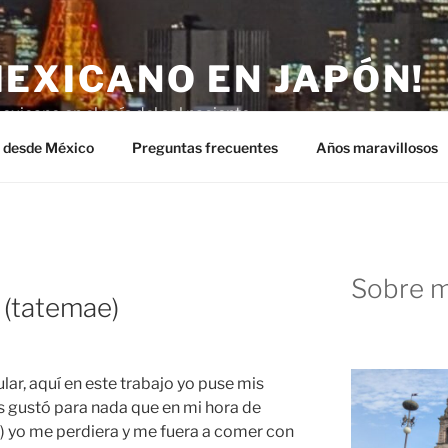
MEXICANO EN JAPÓN!
exicano en el país del sol naciente.
n desde México
Preguntas frecuentes
Años maravillosos
Sobre m
(tatemae)
ar, aquí en este trabajo yo puse mis
es gustó para nada que en mi hora de
) yo me perdiera y me fuera a comer con