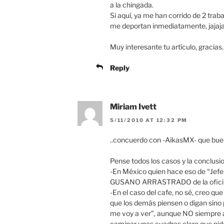
a la chingada.
Si aquí, ya me han corrido de 2 traba
me deportan inmediatamente, jajaja
Muy interesante tu artículo, gracias.
Reply
Miriam Ivett
5/11/2010 AT 12:32 PM
..concuerdo con -AikasMX- que buen 
Pense todos los casos y la conclusio
-En México quien hace eso de “Jefe
GUSANO ARRASTRADO de la ofici
-En el caso del cafe, no sé, creo qu
que los demás piensen o digan sino 
me voy a ver”, aunque NO siempre a
caminar unas cuadras claro que pides