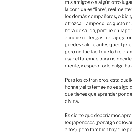
mis amigos o a algún otro luga
la comida es “libre”, realmente 
los demás compañeros, o bien, e
ofrezca. Tampoco les gustó m
hora de salida, porque en Japó
aunque no tengas trabajo, y tod
puedes salirte antes que el jef
pero no fue fácil que lo hicier
usar el tatemae para no decirle
mente, y espero todo caiga baj
Para los extranjeros, esta dual
honne y el tatemae no es algo 
que tienes que aprender por de
divina.
Es cierto que deberíamos apren
los japoneses (por algo se leva
años), pero también hay que pen