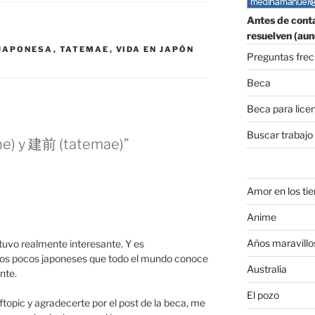
Antes de conta
resuelven (aun
 JAPONESA
,
TATEMAE
,
VIDA EN JAPÓN
Preguntas fre
Beca
Beca para lice
Buscar trabajo
ne) y 建前 (tatemae)”
Amor en los ti
Anime
Años maravillo
tuvo realmente interesante. Y es
 los pocos japoneses que todo el mundo conoce
Australia
nte.
El pozo
ftopic y agradecerte por el post de la beca, me