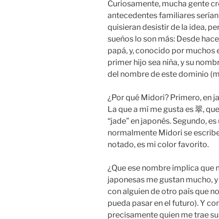
Curiosamente, mucha gente cre
antecedentes familiares sería
quisieran desistir de la idea, 
sueños lo son más: Desde ha
papá, y, conocido por muchos e
primer hijo sea niña, y su nomb
del nombre de este dominio (m
¿Por qué Midori? Primero, en ja
La que a mí me gusta es 翠, que
“jade” en japonés. Segundo, es
normalmente Midori se escribe 
notado, es mi color favorito.
¿Que ese nombre implica que m
japonesas me gustan mucho, y
con alguien de otro país que 
pueda pasar en el futuro). Y 
precisamente quien me trae su