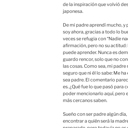
de la inspiración que volvió d
japonesa.
De mi padre aprendí mucho, y p
soy ahora, gracias a todo lo bu
veces se refugia con “Nadie na
afirmación, pero no su actitud
puede aprender. Nunca es demas
guardo rencor, solo que no co
las cosas. Como sea, mi padre
seguro que ni él lo sabe: Me h
sea padre. El comentario parec
es. ¿Qué fue lo que pasó para
poder mencionarlo aquí, pero e
más cercanos saben.
Sueño con ser padre algún día,
encontrar a quién será la madr
preparado, pero todavía no es 