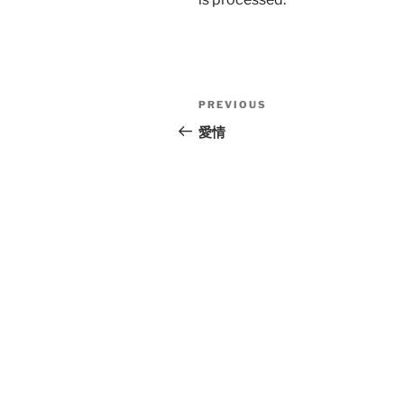
Post
Previous
PREVIOUS
navigation
Post
愛情