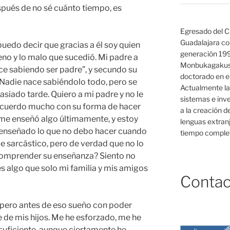
espués de no sé cuánto tiempo, es
Egresado del C
Guadalajara co
uedo decir que gracias a él soy quien
generación 19
eno y lo malo que sucedió. Mi padre a
Monbukagakush
ce sabiendo ser padre”, y secundo su
doctorado en el
: Nadie nace sabiéndolo todo, pero se
Actualmente la
iado tarde. Quiero a mi padre y no le
sistemas e inv
ncuerdo mucho con su forma de hacer
a la creación d
 me enseñó algo últimamente, y estoy
lenguas extranj
a enseñado lo que no debo hacer cuando
tiempo complet
e sarcástico, pero de verdad que no lo
 comprender su enseñanza? Siento no
s algo que solo mi familia y mis amigos
Contac
 pero antes de eso sueño con poder
e de mis hijos. Me he esforzado, me he
suficiente, aunque ciertamente he