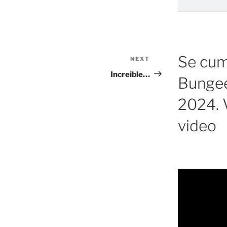
Se cump
NEXT
Next
Post
Increible…
Bungee
2024. V
video