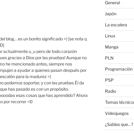
General
Japón
La escalera
Linux
l blog… es un bonito significado =) [se nota q
DD]
Manga
iar actualmente u_u pero de todo corazón
ues gracias a Dios por las pruebas! Aunque no
PLN
mo he mencionado antes, siempre nos
Programación
mpujan a ayudar a quienes pasan después por
escalón para la madurez =)
PSP
no podamos soportar, y con las pruebas Él da
o que has pasado es con un propósito.
Radio
toooodas esas cosas que has aprendido? Ahora
o por recorrer =D
Temas técnico
Videojuegos
¿Sabías que…?