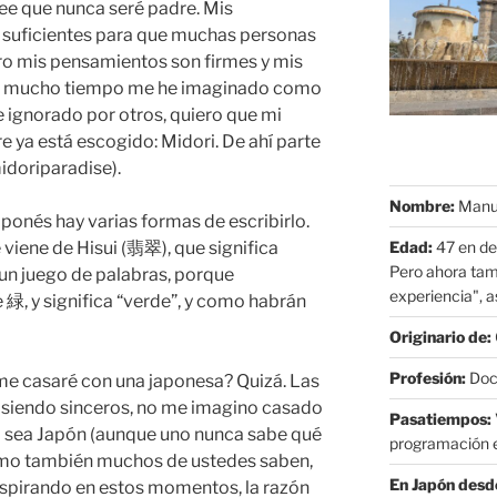
e que nunca seré padre. Mis
n suficientes para que muchas personas
pero mis pensamientos son firmes y mis
ce mucho tiempo me he imaginado como
 ignorado por otros, quiero que mi
re ya está escogido: Midori. De ahí parte
idoriparadise).
Nombre:
Manue
ponés hay varias formas de escribirlo.
Edad:
47 en de
 viene de Hisui (翡翠), que significa
Pero ahora tam
 un juego de palabras, porque
experiencia", as
緑, y significa “verde”, y como habrán
Originario de:
Profesión:
Doct
e casaré con una japonesa? Quizá. Las
 siendo sinceros, no me imagino casado
Pasatiempos:
no sea Japón (aunque uno nunca sabe qué
programación e
como también muchos de ustedes saben,
En Japón desd
spirando en estos momentos, la razón