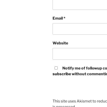
Email
*
Website
Notify me of followup co
subscribe
without commenti
This site uses Akismet to red
is processed.