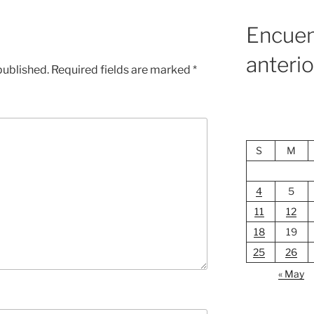
Encuen
anteri
published.
Required fields are marked
*
S
M
4
5
11
12
18
19
25
26
« May