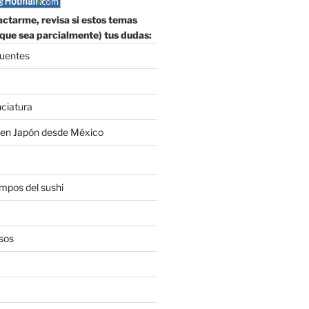
ctarme, revisa si estos temas
que sea parcialmente) tus dudas:
cuentes
nciatura
 en Japón desde México
empos del sushi
sos