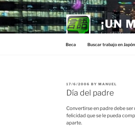
Skip
to
content
¡UN 
La vida de un m
Beca
Buscar trabajo en Japó
POSTED
17/6/2006
BY
MANUEL
ON
Día del padre
Convertirse en padre debe ser 
felicidad que se le pueda compa
aparte.