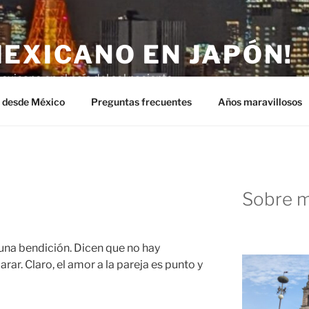
MEXICANO EN JAPÓN!
exicano en el país del sol naciente.
n desde México
Preguntas frecuentes
Años maravillosos
Sobre m
una bendición. Dicen que no hay
rar. Claro, el amor a la pareja es punto y