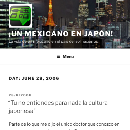
Skip
to
content
¡UN MEXICANO EN JAPÓN!
La vida de un mexicano en el país del sol naciente.
Menu
DAY:
JUNE 28, 2006
POSTED
28/6/2006
ON
“Tu no entiendes para nada la cultura
japonesa”
Parte de lo que me dijo el unico doctor que conozco en