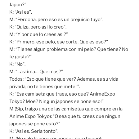
Japon?”
K: “Asi es”.
M: “Perdona, pero eso es un prejuicio tuyo”.
K: “Quiza, pero asi lo creo”.
M: “Y por que lo crees asi?”
K: “Primero, ese pelo, ese corte. Que es eso?”
M: “Tienes algun problema con mi pelo? Que tiene? No
te gusta?”
K: “No”.
M: “Lastima… Que mas?”
Todos: “Eso que tiene que ver? Ademas, es su vida
privada, no te tienes que meter”.
K: “Esa camiseta que traes, eso que? AnimeExpo
Tokyo? Moe? Ningun japones se pone eso!”
M (Sip, traigo una de las camisetas que compre en la
Anime Expo Tokyo): “O sea que tu crees que ningun
japones se pone esto?”
K: “Asi es. Seria tonto”.
M: (No vale la pena responder, pero bueno):