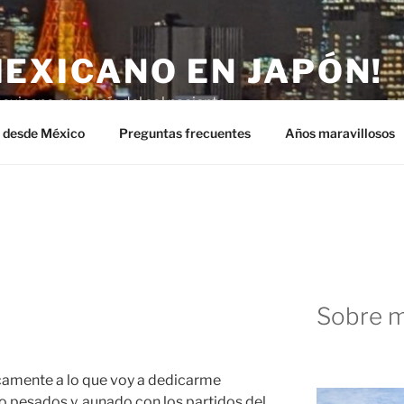
MEXICANO EN JAPÓN!
exicano en el país del sol naciente.
n desde México
Preguntas frecuentes
Años maravillosos
Sobre m
icamente a lo que voy a dedicarme
 pesados y, aunado con los partidos del