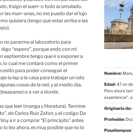
ado, traigo el suen~o todo acumulado,
r las man~anas, no me puedo dar el lujo
 quisiera (tengo que estar arriba a las
mpo).
o no pararme al laboratorio para
 Y digo “espero”, porque ando con mi
en septiembre tengo que ir a exponer a
, lo cual me contara como el primer
ecesito para poder conseguir el
Nombre:
Manue
e la lap a la casa para trabajar un rato
Edad:
47 en de
lgunas cosas de la red, y al medio dia,
Pero ahora tam
desaparezco a ver a donde.
experiencia", as
 que leer (manga y literatura). Termine
Originario de:
o”, de Carlos Ruiz Zafon, y el codigo Da
Profesión:
Doct
Voy a ir a comprar “El principito” antes
o lo leo ahora, es muy posible que no lo
Pasatiempos: