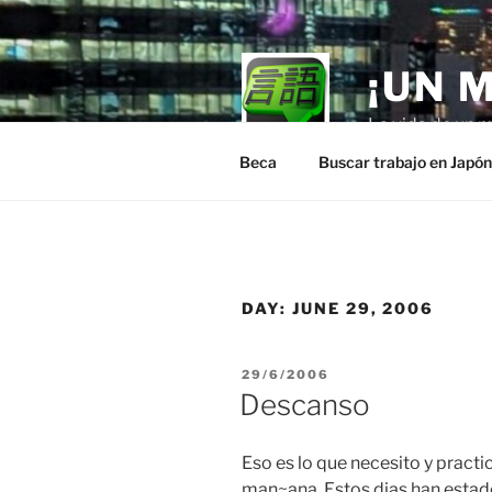
Skip
to
content
¡UN 
La vida de un m
Beca
Buscar trabajo en Japó
DAY:
JUNE 29, 2006
POSTED
29/6/2006
ON
Descanso
Eso es lo que necesito y pract
man~ana. Estos dias han estado