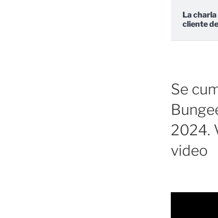
La charla
cliente d
Se cump
Bungee
2024. V
video