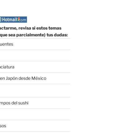
ctarme, revisa si estos temas
que sea parcialmente) tus dudas:
cuentes
nciatura
 en Japón desde México
empos del sushi
sos