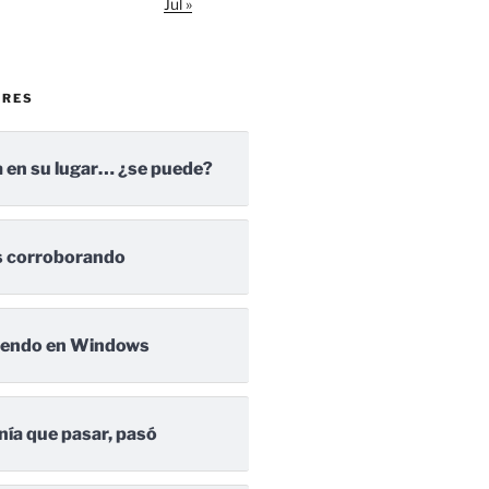
Jul »
ARES
 en su lugar… ¿se puede?
 corroborando
iendo en Windows
nía que pasar, pasó