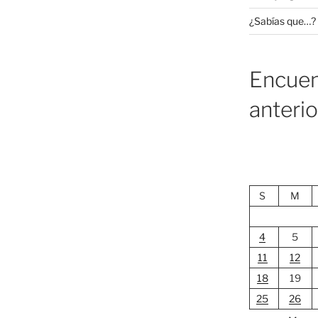
¿Sabías que…?
Encuen
anteri
S
M
4
5
11
12
18
19
25
26