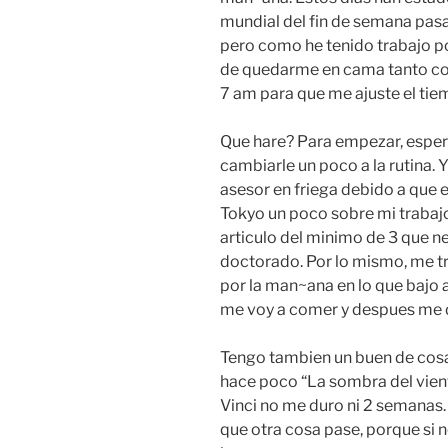
mundial del fin de semana pas
pero como he tenido trabajo po
de quedarme en cama tanto como
7 am para que me ajuste el tie
Que hare? Para empezar, esper
cambiarle un poco a la rutina.
asesor en friega debido a que 
Tokyo un poco sobre mi trabajo
articulo del minimo de 3 que n
doctorado. Por lo mismo, me traj
por la man~ana en lo que bajo a
me voy a comer y despues me 
Tengo tambien un buen de cosas
hace poco “La sombra del vient
Vinci no me duro ni 2 semanas. 
que otra cosa pase, porque si n