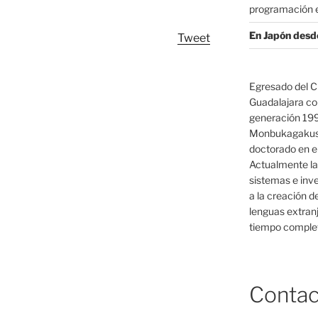
programación e
En Japón desd
Tweet
Egresado del C
Guadalajara co
generación 19
Monbukagakush
doctorado en el
Actualmente la
sistemas e inv
a la creación d
lenguas extranj
tiempo complet
Contac