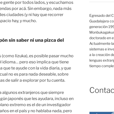
de gente por todos lados, y escuchamos
iendas por acá. Sin embargo, nada más
des ciudades (y ni hay que recorrer
Egresado del C
spacio hay, y mucho.
Guadalajara co
generación 19
Monbukagakush
doctorado en el
ón sin saber ni una pizca del
Actualmente la
sistemas e inv
a la creación d
s (como Iizuka), es posible pasar mucho
lenguas extranj
l idioma… pero eso implica que tiene
tiempo complet
que te ayude con la vida diaria, y que
 cual no es para nada deseable, sobre
as de salir a explorar por tu cuenta.
Contac
 algunos extranjeros que siempre
lgún japonés que les ayudara, incluso en
plano extremo es el de un investigador
 años en el país y no hablaba nada, pero