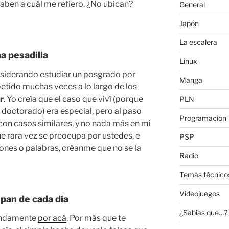
 saben a cuál me refiero. ¿No ubican?
General
Japón
La escalera
a pesadilla
Linux
nsiderando estudiar un posgrado por
Manga
petido muchas veces a lo largo de los
r
. Yo creía que el caso que viví (porque
PLN
doctorado) era especial, pero al paso
Programación
on casos similares, y no nada más en mi
ue rara vez se preocupa por ustedes, e
PSP
ones o palabras, créanme que no se la
Radio
Temas técnico
Videojuegos
 pan de cada día
¿Sabías que…?
undamente
por acá
. Por más que te