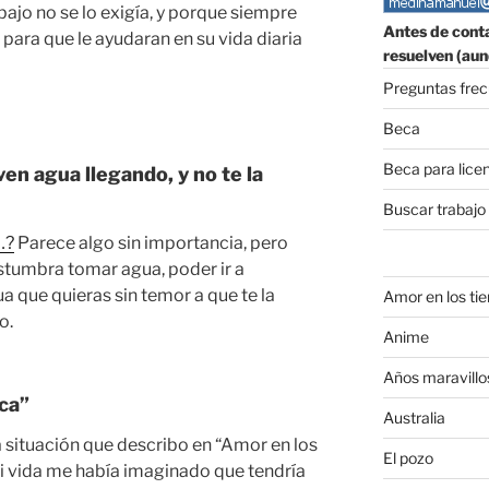
ajo no se lo exigía, y porque siempre
Antes de conta
para que le ayudaran en su vida diaria
resuelven (aun
Preguntas fre
Beca
Beca para lice
ven agua llegando, y no te la
Buscar trabajo
…?
Parece algo sin importancia, pero
stumbra tomar agua, poder ir a
ua que quieras sin temor a que te la
Amor en los ti
o.
Anime
Años maravillo
ca”
Australia
 situación que describo en “Amor en los
El pozo
mi vida me había imaginado que tendría