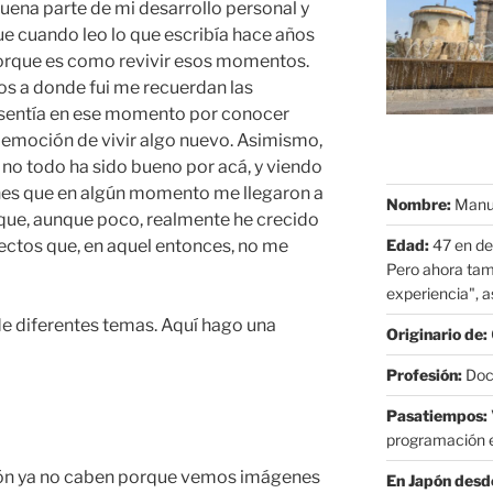
buena parte de mi desarrollo personal y
e cuando leo lo que escribía hace años
porque es como revivir esos momentos.
ios a donde fui me recuerdan las
ue sentía en ese momento por conocer
a emoción de vivir algo nuevo. Asimismo,
no todo ha sido bueno por acá, y viendo
ones que en algún momento me llegaron a
Nombre:
Manue
ar que, aunque poco, realmente he crecido
Edad:
47 en de
ctos que, en aquel entonces, no me
Pero ahora tam
experiencia", as
de diferentes temas. Aquí hago una
Originario de:
Profesión:
Doct
Pasatiempos:
programación e
n ya no caben porque vemos imágenes
En Japón desd