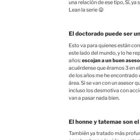
una relación de ese tipo, Sí, ya
Lean la serie 😛
El doctorado puede ser un
Esto va para quienes están co
este lado del mundo, y lo he re
años:
escojan a un buen aseso
acuérdense que éramos 3 en el 
de los años me he encontrado c
área. Si se van con un asesor q
incluso los desmotiva con acci
van a pasar nada bien.
El honne y tatemae son el
También ya tratado más prof