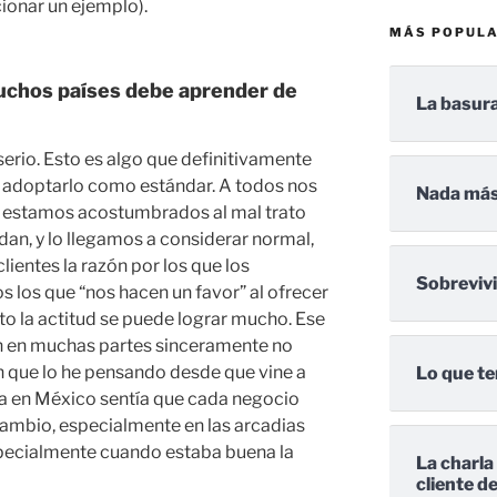
ionar un ejemplo).
MÁS POPUL
 muchos países debe aprender de
La basura
 serio. Esto es algo que definitivamente
y adoptarlo como estándar. A todos nos
Nada más
ro estamos acostumbrados al mal trato
an, y lo llegamos a considerar normal,
clientes la razón por los que los
Sobreviv
s los que “nos hacen un favor” al ofrecer
o la actitud se puede lograr mucho. Ese
n en muchas partes sinceramente no
een que lo he pensando desde que vine a
Lo que te
vía en México sentía que cada negocio
cambio, especialmente en las arcadias
specialmente cuando estaba buena la
La charla
cliente d