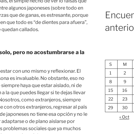
aís, el simple hecho de ver lo falsas que
tre algunos japoneses (sobre todo en
Encuen
erzas que de ganas, es estresante, porque
en que todo es “de dientes para afuera”,
anteri
 quedan callados.
solo, pero no acostumbrarse a la
S
M
estar con uno mismo y reflexionar. El
1
2
sona es invaluable. No obstante, eso no
8
9
 siempre haya que estar aislado, ni de
15
16
 a la que puedes llegar si te dejas llevar
22
23
 Nosotros, como extranjeros, siempre
e con otros extranjeros, regresar al país
29
30
 de japoneses no tiene esa opción y no le
« Oct
 adaptarse o de plano aislarse por
os problemas sociales que ya muchos