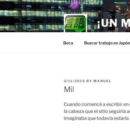
Skip
to
content
¡UN 
La vida de un m
Beca
Buscar trabajo en Japó
POSTED
3/11/2015
BY
MANUEL
ON
Mil
Cuando comencé a escribir en 
la cabeza que el sitio seguiría 
imaginaba que todavía estaría 