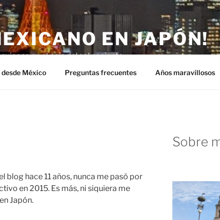
MEXICANO EN JAPÓN!
exicano en el país del sol naciente.
n desde México
Preguntas frecuentes
Años maravillosos
Sobre m
el blog hace 11 años, nunca me pasó por
activo en 2015. Es más, ni siquiera me
en Japón.