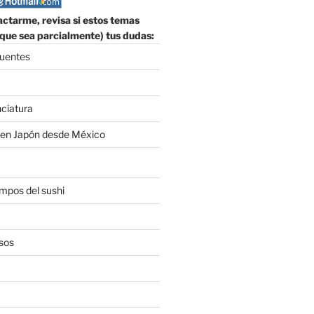
ctarme, revisa si estos temas
que sea parcialmente) tus dudas:
cuentes
nciatura
 en Japón desde México
empos del sushi
sos