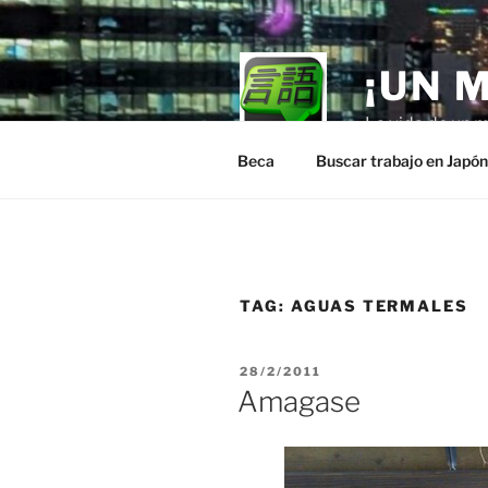
Skip
to
content
¡UN 
La vida de un m
Beca
Buscar trabajo en Japó
TAG:
AGUAS TERMALES
POSTED
28/2/2011
ON
Amagase