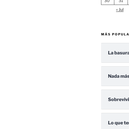
30
31
« Jul
MÁS POPUL
La basura
Nada más
Sobreviv
Lo que te