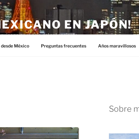
MEXICANO EN JAPÓN!
exicano en el país del sol naciente.
n desde México
Preguntas frecuentes
Años maravillosos
Sobre m