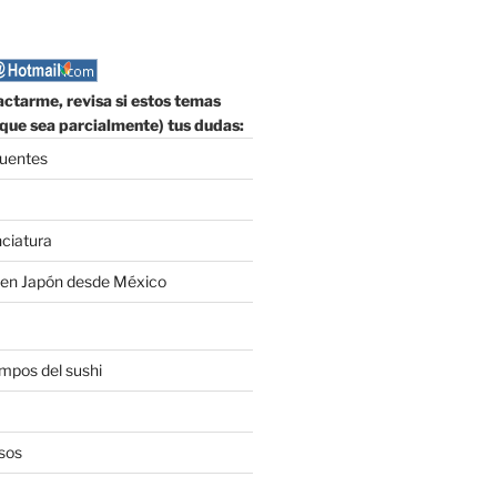
ctarme, revisa si estos temas
que sea parcialmente) tus dudas:
cuentes
nciatura
 en Japón desde México
empos del sushi
sos