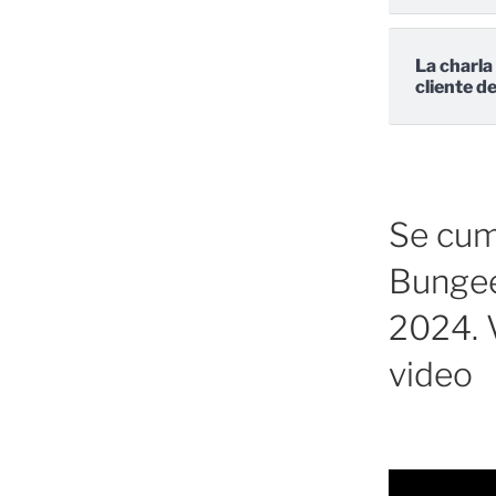
La charla
cliente d
Se cump
Bungee
2024. V
video