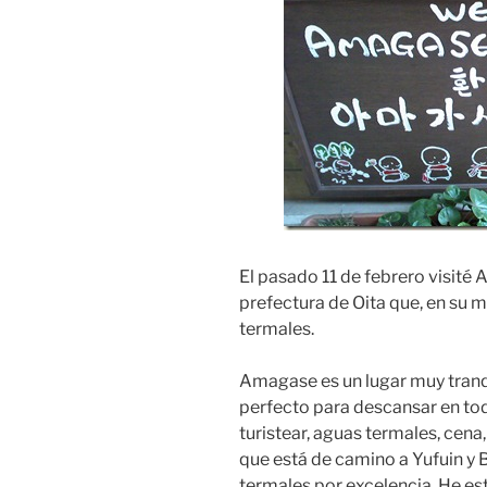
El pasado 11 de febrero visité
prefectura de Oita que, en su
termales.
Amagase es un lugar muy tranqu
perfecto para descansar en toda
turistear, aguas termales, cen
que está de camino a Yufuin y 
termales por excelencia. He es