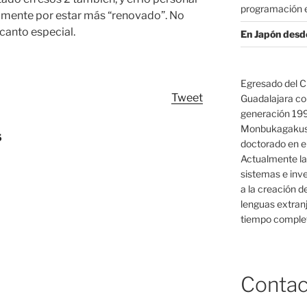
programación e
amente por estar más “renovado”. No
canto especial.
En Japón desd
Egresado del C
Tweet
Guadalajara co
generación 19
Monbukagakush
5
doctorado en el
Actualmente la
sistemas e inv
a la creación d
lenguas extranj
tiempo complet
Contac