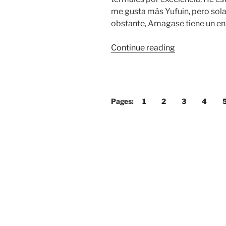
me gusta más Yufuin, pero sol
obstante, Amagase tiene un en
“Amagase”
Continue reading
Pages:
1
2
3
4