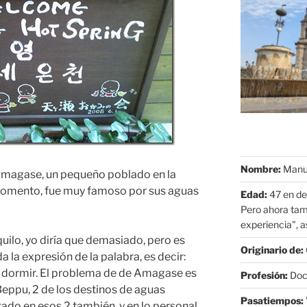
Nombre:
Manue
 Amagase, un pequeño poblado en la
 momento, fue muy famoso por sus aguas
Edad:
47 en de
Pero ahora tam
experiencia", as
ilo, yo diría que demasiado, pero es
Originario de:
 la expresión de la palabra, es decir:
a, dormir. El problema de de Amagase es
Profesión:
Doct
Beppu, 2 de los destinos de aguas
Pasatiempos:
tado en esos 2 también, y en lo personal