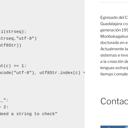


Egresado del C
Guadalajara co
generación 19
i(strseq):

Monbukagakush
trseq,"utf-8")

doctorado en el
tf8Str))

Actualmente la
sistemas e inv
a la creación d
t(c) == 1:

lenguas extranj
code("utf-8"), utf8Str.index(c) + 1

tiempo complet
Contac
_":

 2:

eed a string to check"
