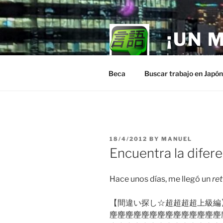
Skip
to
content
¡UN 
La vida de un m
Beca
Buscar trabajo en Japó
POSTED
18/4/2012
BY
MANUEL
ON
Encuentra la difere
Hace unos días, me llegó un
re
【間違い探し☆超超超超上級編
麈麈麈麈麈麈麈麈麈麈麈麈麈麈