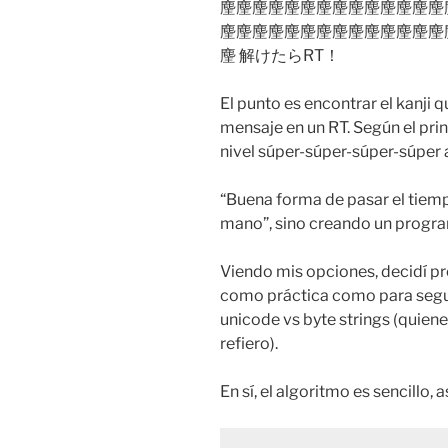
麈麈麈麈麈麈麈麈麈麈麈麈麈麈
麈麈麈麈麈麈麈麈麈麈麈麈麈麈
麈 解けたらRT！
El punto es encontrar el kanji qu
mensaje en un RT. Según el pri
nivel súper-súper-súper-súper
“Buena forma de pasar el tiemp
mano”, sino creando un program
Viendo mis opciones, decidí pr
como práctica como para segui
unicode vs byte strings (quien
refiero).
En sí, el algoritmo es sencillo