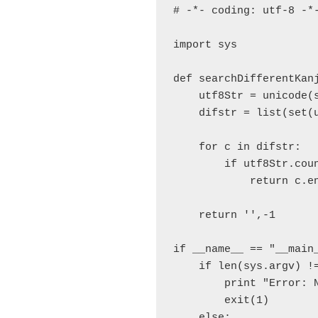
# -*- coding: utf-8 -*-
import sys

def searchDifferentKanj
    utf8Str = unicode(s
    difstr = list(set(u
    for c in difstr:

        if utf8Str.coun
            return c.en
    return '',-1

if __name__ == "__main_
    if len(sys.argv) !=
        print "Error: N
        exit(1)

    else:
