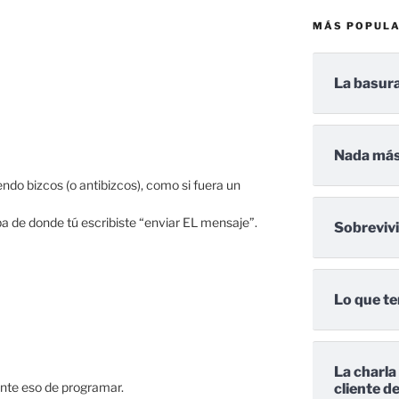
MÁS POPUL
La basura
Nada más
ndo bizcos (o antibizcos), como si fuera un
ba de donde tú escribiste “enviar EL mensaje”.
Sobreviv
Lo que te
La charla
ante eso de programar.
cliente d