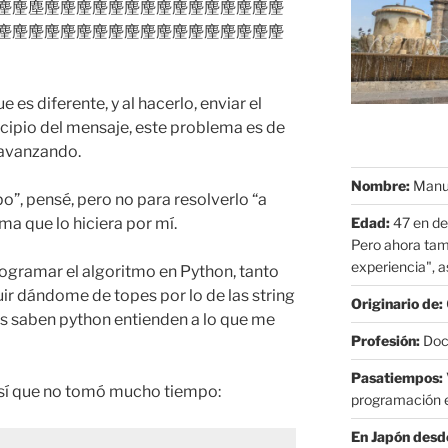
麈麈塵麈麈麈麈麈麈麈麈麈麈麈麈麈麈麈
麈麈麈麈麈麈麈麈麈麈麈麈麈麈麈麈麈麈
e es diferente, y al hacerlo, enviar el
ncipio del mensaje, este problema es de
 avanzando.
Nombre:
Manue
o”, pensé, pero no para resolverlo “a
Edad:
47 en de
a que lo hiciera por mí.
Pero ahora tam
experiencia", as
ogramar el algoritmo en Python, tanto
r dándome de topes por lo de las string
Originario de:
es saben python entienden a lo que me
Profesión:
Doct
Pasatiempos:
, así que no tomó mucho tiempo:
programación e
En Japón desd