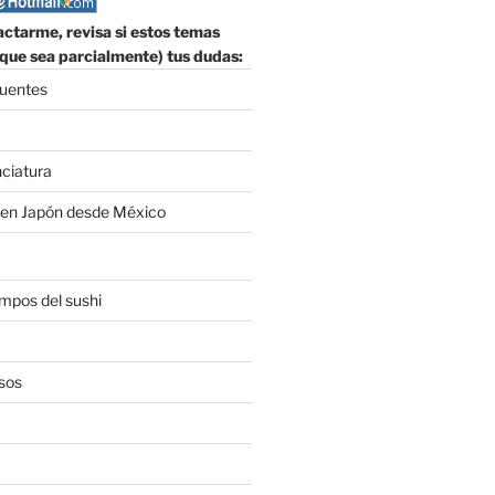
ctarme, revisa si estos temas
que sea parcialmente) tus dudas:
sition " + str(pos)

cuentes
nciatura
 en Japón desde México
empos del sushi
sos