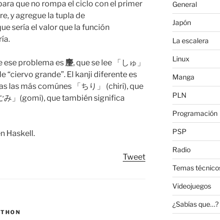
ara que no rompa el ciclo con el primer
General
e, y agregue la tupla de
Japón
que sería el valor que la función
ía.
La escalera
Linux
de ese problema es
麈
, que se lee 「しゅ」
de “ciervo grande”. El kanji diferente es
Manga
 ellas las más comúnes 「ちり」 (chiri), que
PLN
 「ごみ」(gomi), que también significa
Programación
PSP
n Haskell.
Radio
Tweet
Temas técnico
Videojuegos
¿Sabías que…?
YTHON