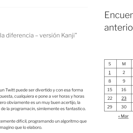
Encuen
anteri
la diferencia – versión Kanji”
S
M
1
2
8
9
15
16
n Twitt puede ser divertido y con esa forma
uesta, cualquiera e pone a ver horas y horas
22
23
ero obviamente es un muy buen acertijo, la
29
30
 de la programacin, simlemente es fantastico.
« Mar
emente dificil, programando un algoritmo que
 imagino que lo elaboro.