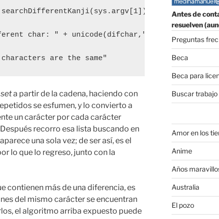
searchDifferentKanji(sys.argv[1])

Antes de conta
resuelven (aun
ferent char: " + unicode(difchar,"utf-8") + " in po
Preguntas fre
Beca
 characters are the same"
Beca para lice
n
set
a partir de la cadena, haciendo con
Buscar trabajo
epetidos se esfumen, y lo convierto a
ente un carácter por cada carácter
. Después recorro esa lista buscando en
Amor en los ti
aparece una sola vez; de ser así, es el
Anime
r lo que lo regreso, junto con la
Años maravillo
Australia
e contienen más de una diferencia, es
iones del mismo carácter se encuentran
El pozo
rlos, el algoritmo arriba expuesto puede