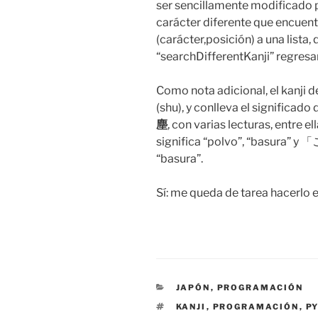
ser sencillamente modificado p
carácter diferente que encuentr
(carácter,posición) a una lista, 
“searchDifferentKanji” regresar
Como nota adicional, el kanji 
(shu), y conlleva el significado 
塵
, con varias lecturas, entre
significa “polvo”, “basura” y
“basura”.
Sí: me queda de tarea hacerlo e
CATEGORIES
JAPÓN
,
PROGRAMACIÓN
TAGS
KANJI
,
PROGRAMACIÓN
,
P