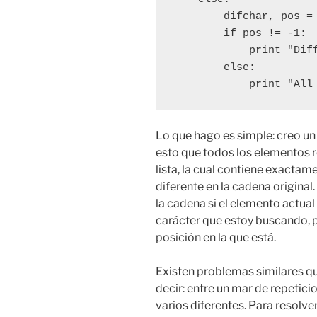
        difchar, pos = 
        if pos != -1:

            print "Dif
        else:

            print "All
Lo que hago es simple: creo u
esto que todos los elementos r
lista, la cual contiene exactam
diferente en la cadena original
la cadena si el elemento actual 
carácter que estoy buscando, po
posición en la que está.
Existen problemas similares qu
decir: entre un mar de repetic
varios diferentes. Para resolve