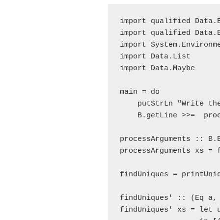
import qualified Data.B
import qualified Data.B
import System.Environme
import Data.List

import Data.Maybe

main = do

    putStrLn "Write the
    B.getLine >>=  proc
processArguments :: B.B
processArguments xs = f
findUniques = printUniq
findUniques' :: (Eq a,
findUniques' xs = let 