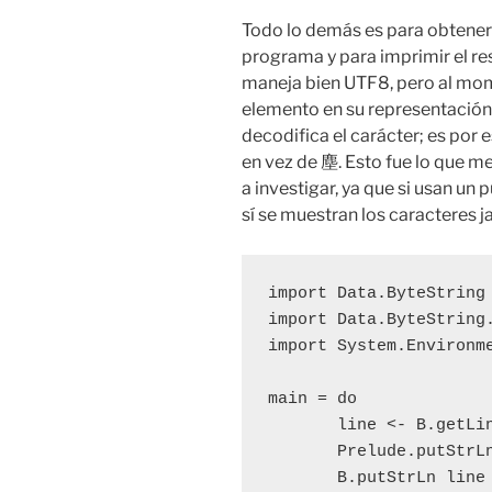
Todo lo demás es para obtener 
programa y para imprimir el res
maneja bien UTF8, pero al mom
elemento en su representación 
decodifica el carácter; es por
en vez de 塵. Esto fue lo que 
a investigar, ya que si usan un
sí se muestran los caracteres 
import Data.ByteString 
import Data.ByteString.
import System.Environme
main = do

       line <- B.getLin
       Prelude.putStrLn
       B.putStrLn line
