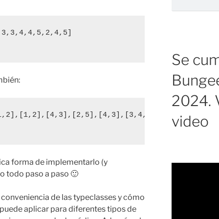
3,3,4,4,5,2,4,5]

Se cump
Bungee
mbién:
2024. V
,2],[1,2],[4,3],[2,5],[4,3],[3,4,1]]

video
]
nica forma de implementarlo (y
o todo paso a paso 🙂
a conveniencia de las typeclasses y cómo
puede aplicar para diferentes tipos de