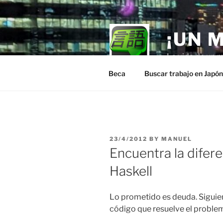
Skip
to
content
¡UN 
La vida de un m
Beca
Buscar trabajo en Japó
POSTED
23/4/2012
BY
MANUEL
ON
Encuentra la difere
Haskell
Lo prometido es deuda. Siguiend
código que resuelve el problem