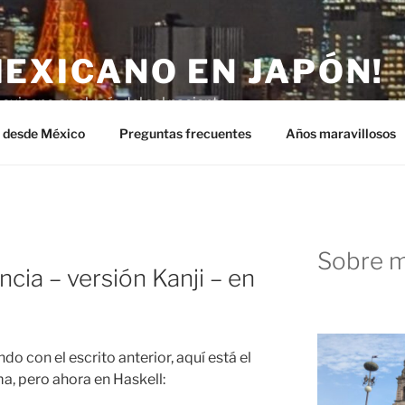
MEXICANO EN JAPÓN!
exicano en el país del sol naciente.
n desde México
Preguntas frecuentes
Años maravillosos
Sobre m
ncia – versión Kanji – en
o con el escrito anterior, aquí está el
a, pero ahora en Haskell: