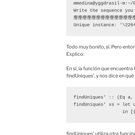
mmedina@yggdrasil-m:~/P
Write the sequence you 
麈麈麈麈麈麈麈麈麈麈麈麈麈
Unique instance: '\226
Todo muy bonito, sí. Pero ento
Explico:
En sí, la función que encuentra 
findUniques’, y nos dice en qué
findUniques' :: (Eq a,
findUniques' xs = let 
                  in [
findUniques’ utiliza otra funció