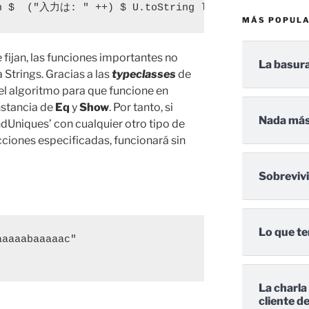
Ln $  ("入力は: " ++) $ U.toString line
MÁS POPUL
e fijan, las funciones importantes no
La basura
 Strings. Gracias a las
typeclasses
de
 el algoritmo para que funcione en
nstancia de
Eq
y
Show
. Por tanto, si
Nada más
dUniques’ con cualquier otro tipo de
cciones especificadas, funcionará sin
Sobreviv
Lo que te
aaaabaaaaac"

La charla
cliente d