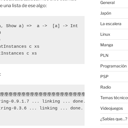
General
 una lista de ese algo:
Japón
La escalera
, Show a) =>  a ->  [a] -> Int



Linux


Manga
tInstances c xs

tInstances c xs
PLN
Programación
:
PSP
Radio
ques' "麈麈麈麈麈麈麈麈麈麈麈麈麈麈麈麈麈麈麈麈麈麈麈麈麈
Temas técnico
ing-0.9.1.7 ... linking ... done.

Videojuegos
ring-0.3.6 ... linking ... done.

¿Sabías que…?