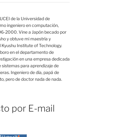
Index` xs) [x]]

UCEI de la Universidad de
mo ingeniero en computación,
) $ show $ fst c) ++ ) $ ((" in position " ++ ) $ s
96-2000. Vine a Japón becado por
o y obtuve mi maestría y
 Kyushu Institute of Technology.
boro en el departamento de
estigación en una empresa dedicada
e sistemas para aprendizaje de
eras. Ingeniero de día, papá de
o, pero de doctor nada de nada.
to por E-mail