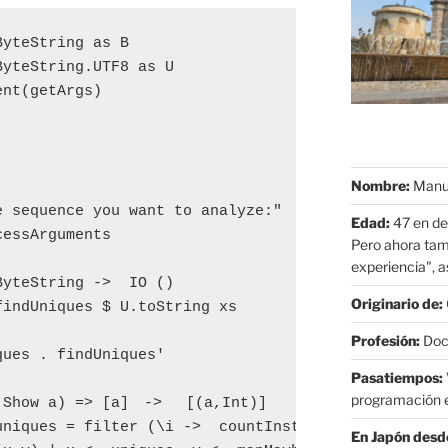
yteString as B

yteString.UTF8 as U

nt(getArgs)

Nombre:
Manue
 sequence you want to analyze:"

Edad:
47 en de
essArguments

Pero ahora tam
experiencia", as
yteString ->  IO ()

Originario de:
indUniques $ U.toString xs

Profesión:
Doct
ues . findUniques'

Pasatiempos:
programación e
 Show a) => [a]　-> 　[(a,Int)]

uniques = filter (\i ->  countInstances i xs == 1) 
En Japón desd