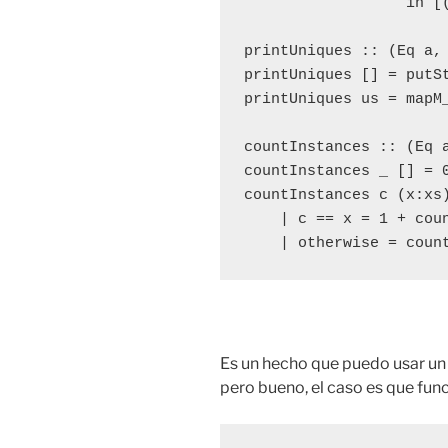
                  in [
printUniques :: (Eq a, 
printUniques [] = putSt
printUniques us = mapM
countInstances :: (Eq a
countInstances _ [] = 0
countInstances c (x:xs)
    | c == x = 1 + coun
    | otherwise = coun
Es un hecho que puedo usar u
pero bueno, el caso es que fun