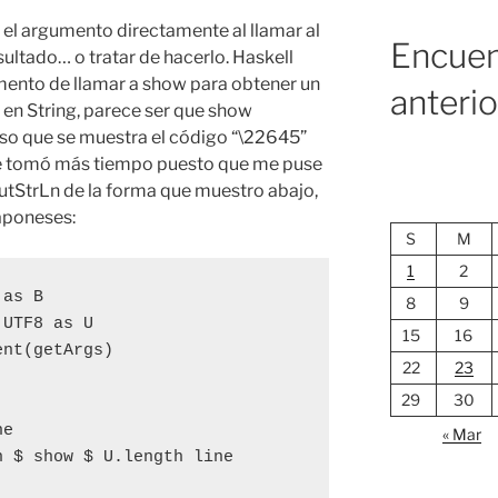
el argumento directamente al llamar al
Encuen
ultado… o tratar de hacerlo. Haskell
ento de llamar a show para obtener un
anteri
en String, parece ser que show
 eso que se muestra el código “\22645”
me tomó más tiempo puesto que me puse
 putStrLn de la forma que muestro abajo,
japoneses:
S
M
1
2
as B

8
9
UTF8 as U

15
16
nt(getArgs)

22
23
29
30
e       

« Mar
 $ show $ U.length line
