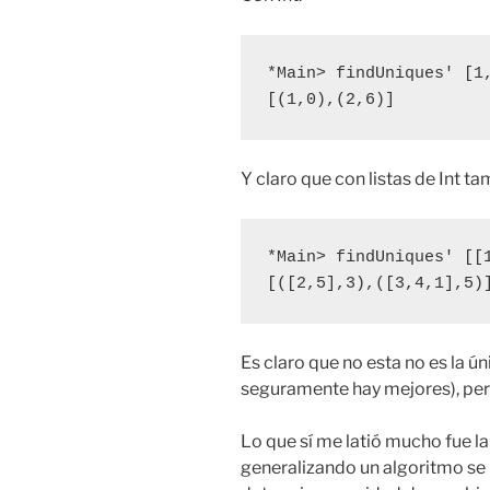
*Main> findUniques' [1,
[(1,0),(2,6)]
Y claro que con listas de Int ta
*Main> findUniques' [[1
[([2,5],3),([3,4,1],5)
Es claro que no esta no es la ú
seguramente hay mejores), per
Lo que sí me latió mucho fue l
generalizando un algoritmo se 