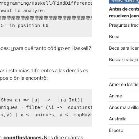
rogramming/Haskell/FindDifference$ ./fdc

Antes de conta
want to analyze:

resuelven (aun
麈麈麈麈麈麈麈麈麈麈麈麈麈麈麈麈麈麈麈麈麈麈麈麈麈麈麈麈麈麈
Preguntas fre
45' in position 66
Beca
Beca para lice
nces: ¿para qué tanto código en Haskell?
Buscar trabajo
las instancias diferentes a las demás es
 posición la encontró:
Amor en los ti
Anime
 Show a) => [a]　-> 　[(a,Int)]

Años maravillo
uniques = filter (\i ->  countInstances i xs == 1) 
(x,y) | x <- uniques, y <- mapMaybe (\i →  i `elem
Australia
El pozo
n:
countInstances.
Nos dice cuántas