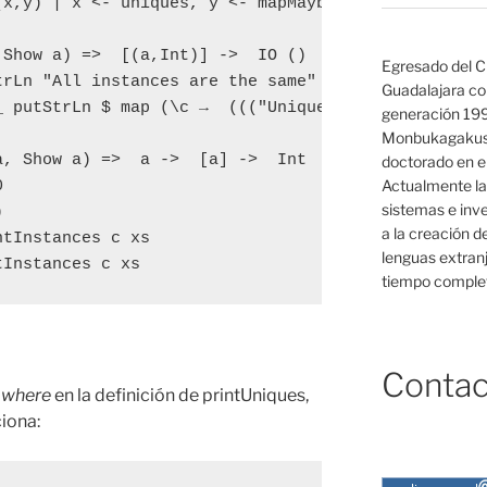
(x,y) | x <- uniques, y <- mapMaybe (\i ->  i `elem
Show a) =>  [(a,Int)] ->  IO ()

Egresado del C
rLn "All instances are the same"

Guadalajara co
_ putStrLn $ map (\c →  ((("Unique instance: " ++ 
generación 19
Monbukagakush
, Show a) =>  a ->  [a] ->  Int

doctorado en el
Actualmente la


sistemas e inv


a la creación d
tInstances c xs

lenguas extranj
tInstances c xs
tiempo complet
Contac
n
where
en la definición de printUniques,
ciona: