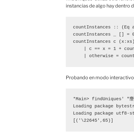
instancias de algo hay dentro de
countInstances :: (Eq a
countInstances _ [] = 0
countInstances c (x:xs)
    | c == x = 1 + coun
    | otherwise = coun
Probando en modo interactivo
*Main> findUni
Loading package bytestr
Loading package utf8-st
[('\22645',65)]