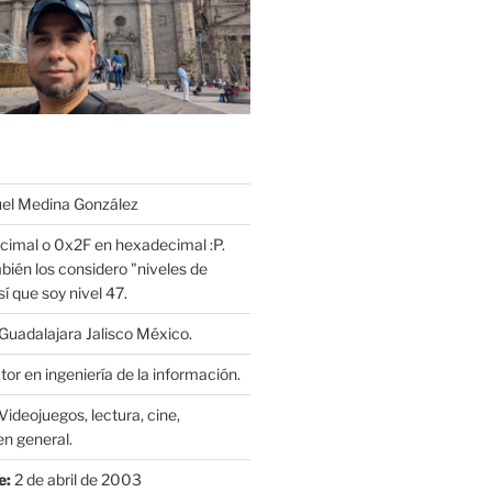
l Medina González
cimal o 0x2F en hexadecimal :P.
bién los considero "niveles de
í que soy nivel 47.
Guadalajara Jalisco México.
or en ingeniería de la información.
Videojuegos, lectura, cine,
n general.
$ nub xs

e:
2 de abril de 2003