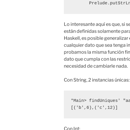
       Prelude.putStr
Lo interesante aquí es que, si s
están definidas solamente para
Haskell, es posible generalizar
cualquier dato que sea tenga i
probamos la misma función fin
dato que cumpla con las restri
necesidad de cambiarle nada.
Con String, 2 instancias únicas:
*Main> findUniques' "aa
[('b',6),('c',12)]
Con Int: