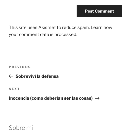
This site uses Akismet to reduce spam.
Learn how
your comment data is processed.
Post
Previous
PREVIOUS
navigation
Post
Sobreviví la defensa
Next
NEXT
Post
Inocencia (como deberían ser las cosas)
Sobre mí