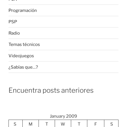
Programación
PSP
Radio
Temas técnicos
Videojuegos
¿Sabías que…?
Encuentra posts anteriores
January 2009
S
M
T
W
T
F
S