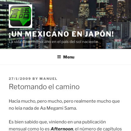
Skip
to
content
¡UN MEXICANO EN JAPÓN!
La vida de un mexicano en el país del sol naciente.
Menu
POSTED
27/1/2009
BY
MANUEL
ON
Retomando el camino
Hacía mucho, pero mucho, pero realmente mucho que
no leía nada de Aa Megami Sama.
Es bien sabido que, viniendo en una publicación
mensual como lo es
Afternoon
, el número de capítulos