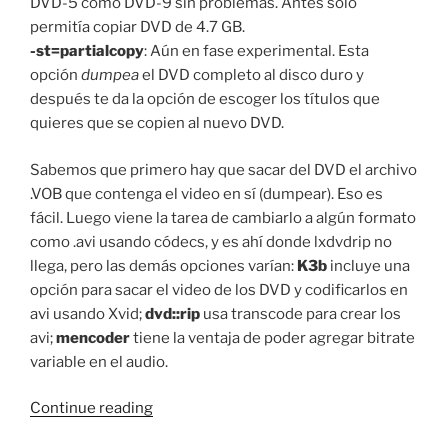
DVD-5 como DVD-9 sin problemas. Antes solo
permitía copiar DVD de 4.7 GB.
-st=partialcopy
: Aún en fase experimental. Esta
opción
dumpea
el DVD completo al disco duro y
después te da la opción de escoger los títulos que
quieres que se copien al nuevo DVD.
Sabemos que primero hay que sacar del DVD el archivo
.VOB que contenga el video en sí (dumpear). Eso es
fácil. Luego viene la tarea de cambiarlo a algún formato
como .avi usando códecs, y es ahí donde lxdvdrip no
llega, pero las demás opciones varían:
K3b
incluye una
opción para sacar el video de los DVD y codificarlos en
avi usando Xvid;
dvd::rip
usa transcode para crear los
avi;
mencoder
tiene la ventaja de poder agregar bitrate
variable en el audio.
““Ripiando”
Continue reading
DVDs