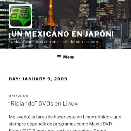
Skip
to
content
¡UN MEXICANO EN JAPÓN!
La vida de un mexicano en el país del sol naciente.
Menu
DAY:
JANUARY 9, 2009
POSTED
9/1/2009
ON
“Ripiando” DVDs en Linux
Me aventé la tarea de hacer esto en Linux debido a que
siempre dependía de programas como Magic DVD,
Super DVD Ripper, etc., en las ventanitas. Como