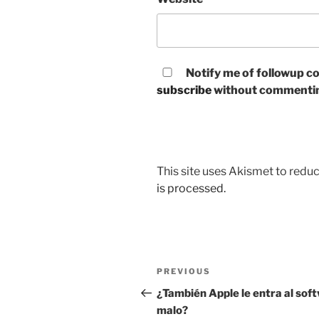
Notify me of followup co
subscribe
without commenti
This site uses Akismet to red
is processed.
Post
Previous
PREVIOUS
navigation
Post
¿También Apple le entra al sof
malo?