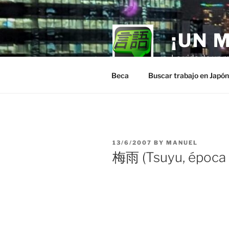
Skip
to
content
¡UN 
La vida de un m
Beca
Buscar trabajo en Japó
POSTED
13/6/2007
BY
MANUEL
ON
梅雨 (Tsuyu, época d