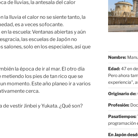
oca de lluvias, la antesala del calor
a lluvia el calor no se siente tanto, la
medad, es a veces sofocante.
en la escuela: Ventanas abiertas y aún
esgracia, las escuelas de Japón no
s salones, solo en los especiales, así que
Nombre:
Manue
Edad:
47 en de
mbién la época de ir al mar. El otro día
Pero ahora tam
 metiendo los pies de tan rico que se
experiencia", as
 un momento. Este año planeo ir a varios
lativamente cerca.
Originario de:
Profesión:
Doct
 de vestir Jinbei y Yukata. ¿Qué son?
Pasatiempos:
programación e
En Japón desd