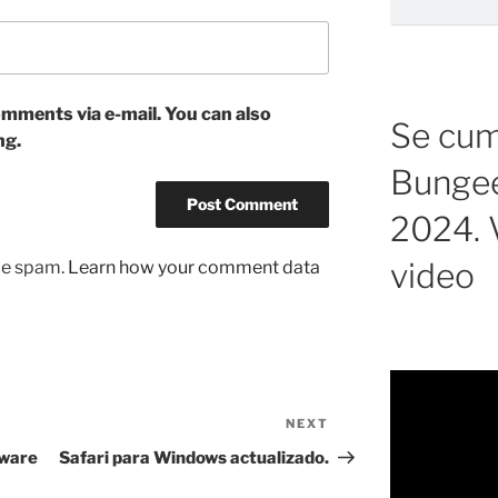
mments via e-mail. You can also
Se cump
ng.
Bungee
2024. V
video
uce spam.
Learn how your comment data
NEXT
Next
Post
tware
Safari para Windows actualizado.