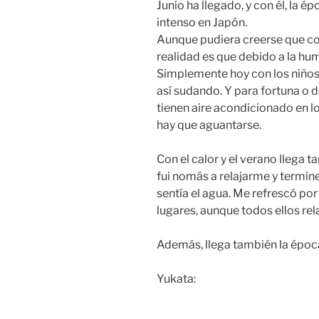
Junio ha llegado, y con él, la ép
intenso en Japón.
Aunque pudiera creerse que con l
realidad es que debido a la hu
Simplemente hoy con los niños 
así sudando. Y para fortuna o d
tienen aire acondicionado en lo
hay que aguantarse.
Con el calor y el verano llega ta
fui nomás a relajarme y termine
sentía el agua. Me refrescó por
lugares, aunque todos ellos re
Además, llega también la época
Yukata: