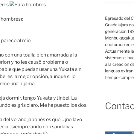
Egresado del C
a hombres):
Guadalajara co
generación 19
Monbukagakush
doctorado en el
Actualmente la
ño con una toalla bien amarrada a la
sistemas e inv
erior) y no les causó problema o
a la creación d
able que puedan usar una Yukata sin
lenguas extranj
bei es la mejor opción, aunque si lo
tiempo complet
rece una pijama.
eja dormir, tengo Yukata y Jinbei. La
Contac
undo es gris claro. Me he puesto los dos.
a del verano japonés es que… ¡no lavo
ecial, siempre ando con sandalias
 cómodo y más rico 😀