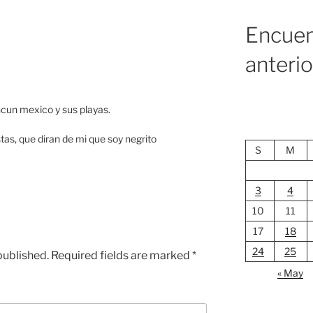
Encuen
anteri
cun mexico y sus playas.
tas, que diran de mi que soy negrito
S
M
3
4
10
11
17
18
24
25
published.
Required fields are marked
*
« May