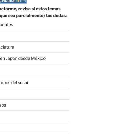
ctarme, revisa si estos temas
que sea parcialmente) tus dudas:
cuentes
nciatura
 en Japón desde México
empos del sushi
sos