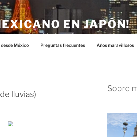
MEXICANO EN JAPÓN!
exicano en el país del sol naciente.
n desde México
Preguntas frecuentes
Años maravillosos
Sobre m
e lluvias)