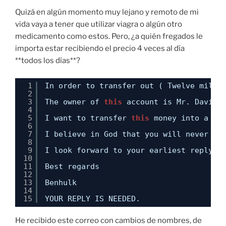
Quizá en algún momento muy lejano y remoto de mi
vida vaya a tener que utilizar viagra o algún otro
medicamento como estos. Pero, ¿a quién fregados le
importa estar recibiendo el precio 4 veces al día
**todos los días**?
1
In order to transfer out ( Twelve milli
2
3
The owner of 
this
account is Mr. David 
4
5
I want to transfer 
this
money into a sa
6
7
I believe in God that you will never le
8
9
I look forward to your earliest reply b
10
11
Best regards
12
13
Benhulk
14
15
YOUR REPLY IS NEEDED.
He recibido este correo con cambios de nombres, de