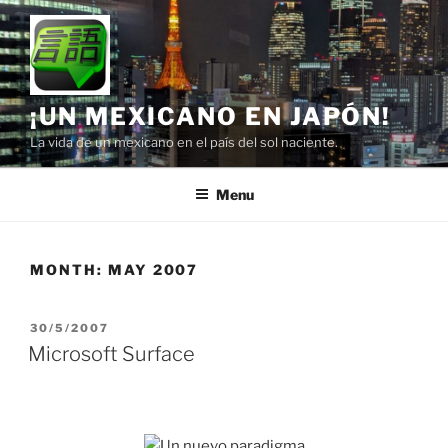
Skip
to
content
¡UN MEXICANO EN JAPÓN!
La vida de un mexicano en el país del sol naciente.
Menu
MONTH:
MAY 2007
POSTED
30/5/2007
ON
Microsoft Surface