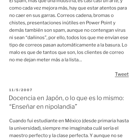
El spam, más que una industria, es casi casi un arte, y
como cada vez mejora más, hay que estar atentos para
no caer en sus garras. Correos cadena, bromas o
chistes, presentaciones inútiles en Power Point y
demás también son spam, aunque no contengan virus
ni sean “dañinos”, por ello, todos los que me envían ese
tipo de correos pasan automáticamente a la basura. Lo
malo es que de tantos que son, los clientes de correo
no me dejan meter más a la lista…
Tweet
POSTED
11/5/2007
ON
Docencia en Japón, o lo que es lo mismo:
“Enseñar en nipolandia”
Cuando fui estudiante en México (desde primaria hasta
la universidad), siempre me imaginaba cuál sería el
maestro perfecto y la clase perfecta. Y aunque no se