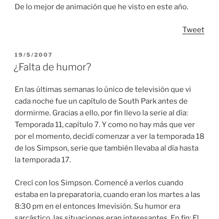
De lo mejor de animación que he visto en este año.
Tweet
POSTED
19/5/2007
ON
¿Falta de humor?
En las últimas semanas lo único de televisión que vi
cada noche fue un capítulo de South Park antes de
dormirme. Gracias a ello, por fin llevo la serie al día:
Temporada 11, capítulo 7. Y como no hay más que ver
por el momento, decidí comenzar a ver la temporada 18
de los Simpson, serie que también llevaba al día hasta
la temporada 17.
Crecí con los Simpson. Comencé a verlos cuando
estaba en la preparatoria, cuando eran los martes a las
8:30 pm en el entonces Imevisión. Su humor era
sarcástico, las situaciones eran interesantes. En fin: El