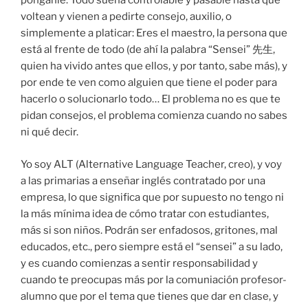
pónganle. Todo suena controlable y pasable hasta que
voltean y vienen a pedirte consejo, auxilio, o
simplemente a platicar: Eres el maestro, la persona que
está al frente de todo (de ahí la palabra “Sensei” 先生,
quien ha vivido antes que ellos, y por tanto, sabe más), y
por ende te ven como alguien que tiene el poder para
hacerlo o solucionarlo todo… El problema no es que te
pidan consejos, el problema comienza cuando no sabes
ni qué decir.
Yo soy ALT (Alternative Language Teacher, creo), y voy
a las primarias a enseñar inglés contratado por una
empresa, lo que significa que por supuesto no tengo ni
la más mínima idea de cómo tratar con estudiantes,
más si son niños. Podrán ser enfadosos, gritones, mal
educados, etc., pero siempre está el “sensei” a su lado,
y es cuando comienzas a sentir responsabilidad y
cuando te preocupas más por la comuniación profesor-
alumno que por el tema que tienes que dar en clase, y