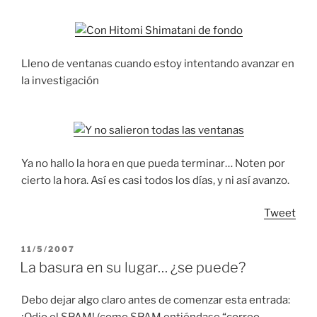
Lleno de ventanas cuando estoy intentando avanzar en
la investigación
Ya no hallo la hora en que pueda terminar… Noten por
cierto la hora. Así es casi todos los días, y ni así avanzo.
Tweet
POSTED
11/5/2007
ON
La basura en su lugar… ¿se puede?
Debo dejar algo claro antes de comenzar esta entrada:
¡Odio el SPAM! (como SPAM entiéndase “correo