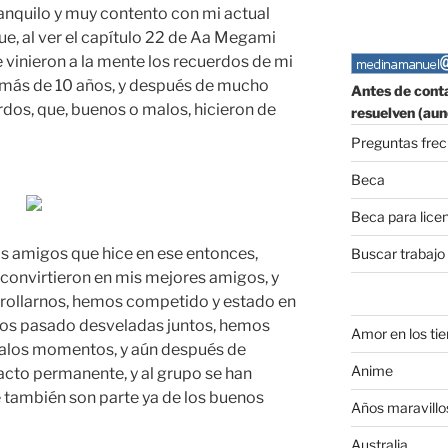
ranquilo y muy contento con mi actual
que, al ver el capítulo 22 de Aa Megami
vinieron a la mente los recuerdos de mi
a más de 10 años, y después de mucho
Antes de conta
rdos, que, buenos o malos, hicieron de
resuelven (aun
Preguntas fre
Beca
Beca para lice
s amigos que hice en ese entonces,
Buscar trabajo
 convirtieron en mis mejores amigos, y
rrollarnos, hemos competido y estado en
os pasado desveladas juntos, hemos
Amor en los ti
malos momentos, y aún después de
Anime
acto permanente, y al grupo se han
también son parte ya de los buenos
Años maravillo
Australia