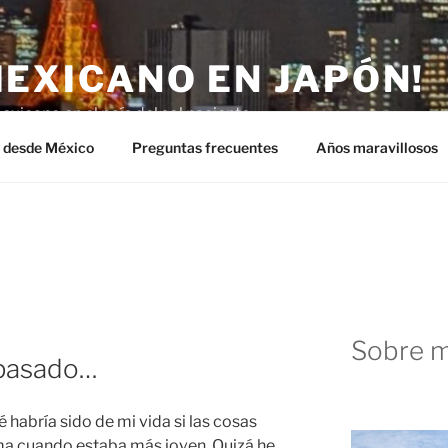
MEXICANO EN JAPÓN!
exicano en el país del sol naciente.
n desde México
Preguntas frecuentes
Años maravillosos
Sobre m
a pasado…
habría sido de mi vida si las cosas
ma cuando estaba más joven. Quizá he