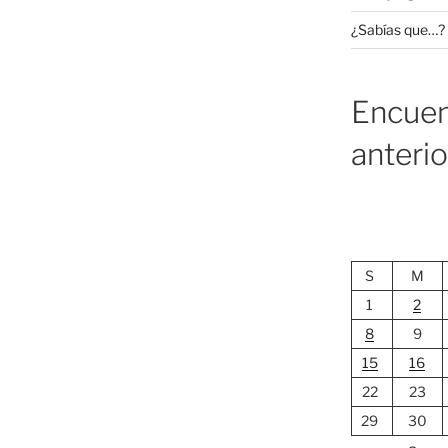
¿Sabías que…?
Encuen
anteri
S
M
1
2
8
9
15
16
22
23
29
30