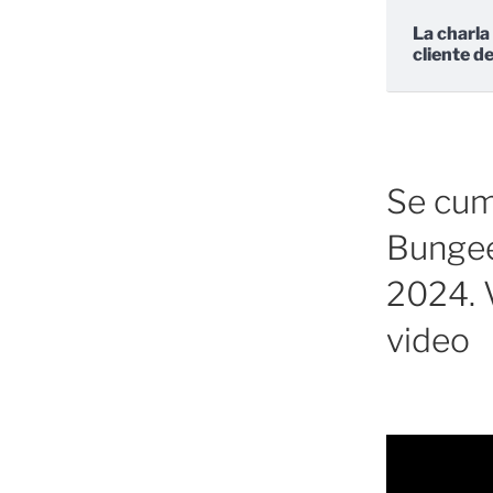
La charla
cliente d
Se cump
Bungee
2024. V
video