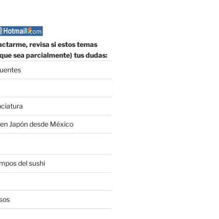
ctarme, revisa si estos temas
que sea parcialmente) tus dudas:
cuentes
nciatura
 en Japón desde México
empos del sushi
sos