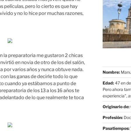
 películas, pero lo cierto es que hay
ivido y no lo hice por muchas razones,
 la preparatoria me gustaron 2 chicas
nvirtió en novia de otro de los del salón,
ba por varios años y nunca obtuve nada.
Nombre:
Manue
on las ganas de decirle todo lo que
Edad:
47 en de
usto cuando ya estábamos a punto de
Pero ahora tam
preparatoria de los 13 a los 16 años te
experiencia", as
 adelantado de lo que realmente te toca
Originario de:
Profesión:
Doct
Pasatiempos: