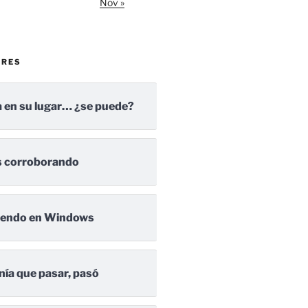
Nov »
ARES
 en su lugar… ¿se puede?
 corroborando
iendo en Windows
nía que pasar, pasó