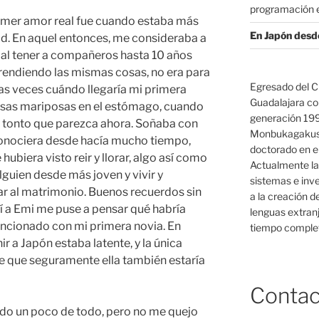
programación e
imer amor real fue cuando estaba más
En Japón desd
dad. En aquel entonces, me consideraba a
 al tener a compañeros hasta 10 años
rendiendo las mismas cosas, no era para
Egresado del C
 veces cuándo llegaría mi primera
Guadalajara co
mosas mariposas en el estómago, cuando
generación 19
y tonto que parezca ahora. Soñaba con
Monbukagakush
onociera desde hacía mucho tiempo,
doctorado en el
ubiera visto reir y llorar, algo así como
Actualmente la
lguien desde más joven y vivir y
sistemas e inv
ar al matrimonio. Buenos recuerdos sin
a la creación d
í a Emi me puse a pensar qué habría
lenguas extranj
uncionado con mi primera novia. En
tiempo complet
r a Japón estaba latente, y la única
e que seguramente ella también estaría
Contac
ido un poco de todo, pero no me quejo