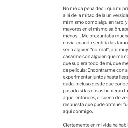
No me da pena decir que mi pr
allá de la mitad de la universi
mí mismo como alguien raro, y
mayores en el mismo salón, ap
menos… Me preguntaba muchas
novia, cuando sentiría las fa
sería alguien “normal”, por mu
casarme con alguien que me c
que supiera todo de mí, que me h
de película: Encontrarme con a
experimentar juntos hasta lleg
duda. Incluso desde que conoc
pasado si las cosas hubieran f
aquel entonces, el sueño de veni
respuesta que pude obtener fu
aquí conmigo.
Ciertamente en mi vida ha hab