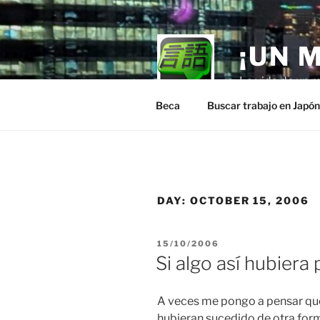
Skip
to
content
¡UN 
La vida de un m
Beca
Buscar trabajo en Japó
DAY:
OCTOBER 15, 2006
POSTED
15/10/2006
ON
Si algo así hubier
A veces me pongo a pensar qué 
hubieran sucedido de otra for