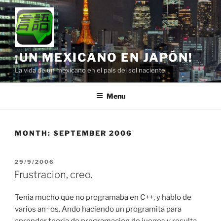
Skip
to
content
¡UN MEXICANO EN JAPÓN!
La vida de un mexicano en el país del sol naciente.
Menu
MONTH:
SEPTEMBER 2006
POSTED
29/9/2006
ON
Frustracion, creo.
Tenia mucho que no programaba en C++, y hablo de
varios an~os. Ando haciendo un programita para
aprender teoria de programacion de juegos y resulta