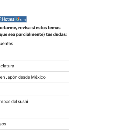
ctarme, revisa si estos temas
que sea parcialmente) tus dudas:
cuentes
nciatura
 en Japón desde México
empos del sushi
sos