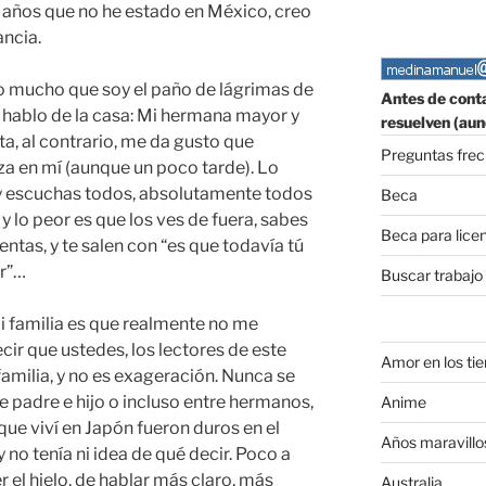
 años que no he estado en México, creo
ncia.
o mucho que soy el paño de lágrimas de
Antes de conta
 hablo de la casa: Mi hermana mayor y
resuelven (aun
, al contrario, me da gusto que
Preguntas fre
a en mí (aunque un poco tarde). Lo
y escuchas todos, absolutamente todos
Beca
y lo peor es que los ves de fuera, sabes
Beca para lice
entas, y te salen con “es que todavía tú
r”…
Buscar trabajo
i familia es que realmente no me
ir que ustedes, los lectores de este
Amor en los ti
milia, y no es exageración. Nunca se
e padre e hijo o incluso entre hermanos,
Anime
que viví en Japón fueron duros en el
Años maravillo
 no tenía ni idea de qué decir. Poco a
 el hielo, de hablar más claro, más
Australia