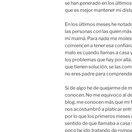
se han generado en los últimos
que es mejor mantener mi dista
En los últimos meses he notad
las personas con las quien más
mi mamá. Para nada me molesta
comiencen a tener esa confianz
malo es cuando llamas a casa 
los problemas que hay por allá, 
que tienen solución, se las com
no eres padre para comprende
Si de algo he de quejarme de m
conocen. No me equivoco al dec
blog, me conocen más que mi fa
nos acostumbró a platicar entr
por lo que los primeros meses 
sentido de que llamaba a casa y
poco he ido tratando de romper