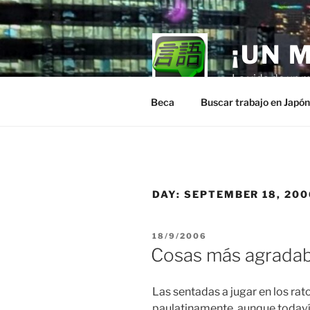
Skip
to
content
¡UN 
La vida de un m
Beca
Buscar trabajo en Japó
DAY:
SEPTEMBER 18, 200
POSTED
18/9/2006
ON
Cosas más agradab
Las sentadas a jugar en los ra
paulatinamente, aunque todaví