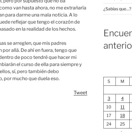
él, pero por supuesto que no da
n como van hasta ahora, no me extrañaría
¿Sabías que…?
n para darme una mala noticia. A lo
ede reflejar que tengo el corazón de
 basado en la realidad de los hechos.
Encuen
anteri
sas se arreglen, que mis padres
 por allá. De ahí en fuera, tengo que
dentro de poco tendré que hacer mi
biarán el curso de ella para siempre y
ellos, sí, pero también debo
o, por mucho que duela eso.
S
M
Tweet
3
4
10
11
17
18
24
25