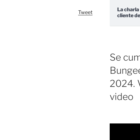
La charla
Tweet
cliente d
Se cump
Bungee
2024. V
video