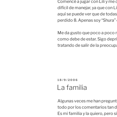
Comencé a jugar con Lili y me 
difícil de manejar, ya que con L
aquí se puede ver que de todas 
perdido 8. Apenas soy “Shura” c
Me da gusto que poco a poco m
como debe de estar. Sigo depr
tratando de salir de la preocup
POSTED
18/9/2006
ON
La familia
Algunas veces me han preguntad
todo por los comentarios tan du
Es mi familia y la quiero, per