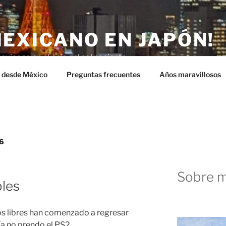
MEXICANO EN JAPÓN!
exicano en el país del sol naciente.
n desde México
Preguntas frecuentes
Años maravillosos
6
Sobre m
les
tos libres han comenzado a regresar
a no prendo el PS2.