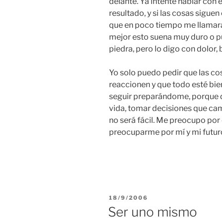
delante. Ya intenté hablar con 
resultado, y si las cosas sigue
que en poco tiempo me llamara
mejor esto suena muy duro o pu
piedra, pero lo digo con dolor,
Yo solo puedo pedir que las co
reaccionen y que todo esté bien
seguir preparándome, porque 
vida, tomar decisiones que cam
no será fácil. Me preocupo por 
preocuparme por mí y mi futur
POSTED
18/9/2006
ON
Ser uno mismo