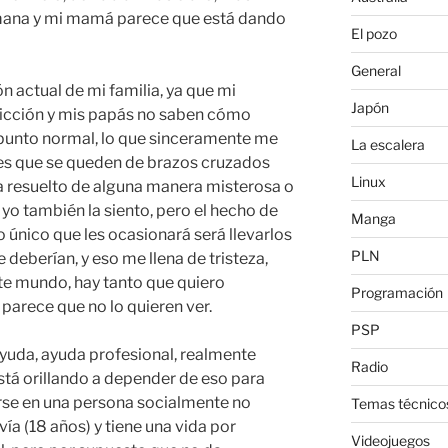
rmana y mi mamá parece que está dando
El pozo
General
 actual de mi familia, ya que mi
Japón
icción y mis papás no saben cómo
 punto normal, lo que sinceramente me
La escalera
 es que se queden de brazos cruzados
Linux
 resuelto de alguna manera misterosa o
 yo también la siento, pero el hecho de
Manga
o único que les ocasionará será llevarlos
PLN
 deberían, y eso me llena de tristeza,
te mundo, hay tanto que quiero
Programación
parece que no lo quieren ver.
PSP
yuda, ayuda profesional, realmente
Radio
stá orillando a depender de eso para
irse en una persona socialmente no
Temas técnico
ía (18 años) y tiene una vida por
Videojuegos