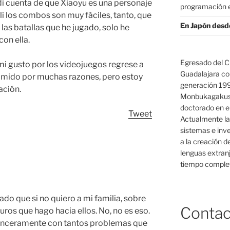
di cuenta de que Xiaoyu es una personaje
programación e
ili los combos son muy fáciles, tanto, que
En Japón desd
las batallas que he jugado, solo he
on ella.
Egresado del C
i gusto por los videojuegos regrese a
Guadalajara co
imido por muchas razones, pero estoy
generación 19
ación.
Monbukagakush
doctorado en el
Tweet
Actualmente la
sistemas e inv
a la creación d
lenguas extranj
tiempo complet
o que si no quiero a mi familia, sobre
Contac
ros que hago hacia ellos. No, no es eso.
o sinceramente con tantos problemas que