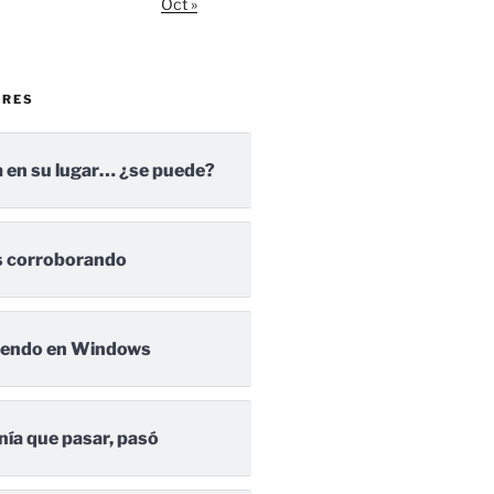
Oct »
ARES
 en su lugar… ¿se puede?
 corroborando
iendo en Windows
nía que pasar, pasó