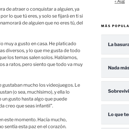
« Aug
a de atraer o conquistar a alguien, ya
por lo que tú eres, y solo se fijará en ti si
 enamorará de alguien que no eres tú, del
MÁS POPUL
do muy a gusto en casa. He platicado
La basura
s diversos, y lo que me gusta de todo
 que los temas salen solos. Hablamos,
s a ratos, pero siento que todo va muy
Nada más
me gustaban mucho los videojuegos. Le
Sobreviv
tan (o sea, muchísimo), y ella lo
o un gusto hasta algo que puede
a creo que seas infantil”.
Lo que te
 en este momento. Hacía mucho,
 sentía esta paz en el corazón.