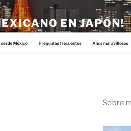
MEXICANO EN JAPÓN!
exicano en el país del sol naciente.
n desde México
Preguntas frecuentes
Años maravillosos
Sobre m