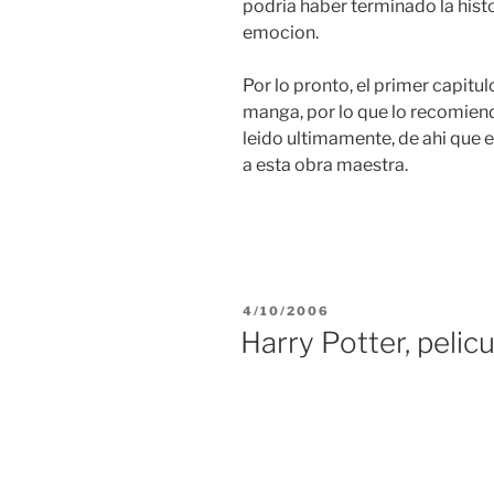
podria haber terminado la histo
emocion.
Por lo pronto, el primer capitul
manga, por lo que lo recomiend
leido ultimamente, de ahi que 
a esta obra maestra.
POSTED
4/10/2006
ON
Harry Potter, pelicu