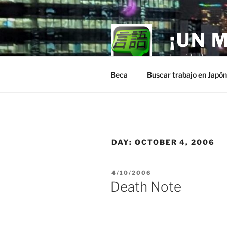
Skip
to
content
¡UN 
La vida de un m
Beca
Buscar trabajo en Japó
DAY:
OCTOBER 4, 2006
POSTED
4/10/2006
ON
Death Note