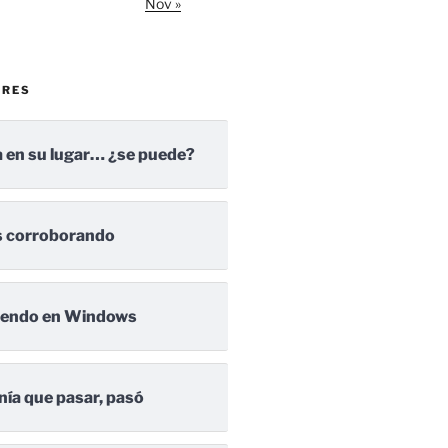
Nov »
ARES
 en su lugar… ¿se puede?
 corroborando
iendo en Windows
nía que pasar, pasó