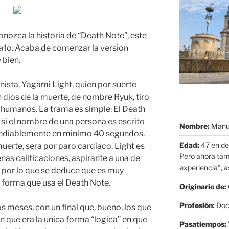
onozca la historia de “Death Note”, este
lo. Acaba de comenzar la version
 bien.
ista, Yagami Light, quien por suerte
 dios de la muerte, de nombre Ryuk, tiro
 humanos. La trama es simple: El Death
 si el nombre de una persona es escrito
Nombre:
Manue
mediablemente en minimo 40 segundos.
Edad:
47 en de
muerte, sera por paro cardiaco. Light es
Pero ahora tam
nas calificaciones, aspirante a una de
experiencia", as
, por lo que se deduce que es muy
a forma que usa el Death Note.
Originario de:
Profesión:
Doct
s meses, con un final que, bueno, los que
que era la unica forma “logica” en que
Pasatiempos: