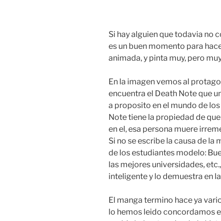
Si hay alguien que todavia no c
es un buen momento para hacer
animada, y pinta muy, pero muy
En la imagen vemos al protagon
encuentra el Death Note que un
a proposito en el mundo de los
Note tiene la propiedad de que
en el, esa persona muere irre
Si no se escribe la causa de la 
de los estudiantes modelo: Bue
las mejores universidades, etc.
inteligente y lo demuestra en l
El manga termino hace ya vario
lo hemos leido concordamos en 