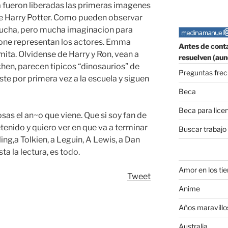
fueron liberadas las primeras imagenes
a de Harry Potter. Como pueden observar
 mucha, pero mucha imaginacion para
pone representan los actores. Emma
Antes de conta
ta. Olvidense de Harry y Ron, vean a
resuelven (aun
en, parecen tipicos “dinosaurios” de
Preguntas fre
te por primera vez a la escuela y siguen
Beca
Beca para lice
osas el an~o que viene. Que si soy fan de
tenido y quiero ver en que va a terminar
Buscar trabajo
ling,a Tolkien, a Leguin, A Lewis, a Dan
a la lectura, es todo.
Amor en los ti
Tweet
Anime
Años maravillo
Australia