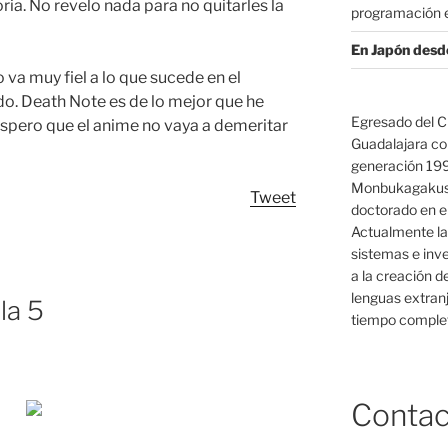
ria. No revelo nada para no quitarles la
programación e
En Japón desd
o va muy fiel a lo que sucede en el
o. Death Note es de lo mejor que he
Egresado del C
espero que el anime no vaya a demeritar
Guadalajara co
generación 19
Monbukagakush
Tweet
doctorado en el
Actualmente la
sistemas e inv
a la creación d
lenguas extranj
la 5
tiempo complet
Contac