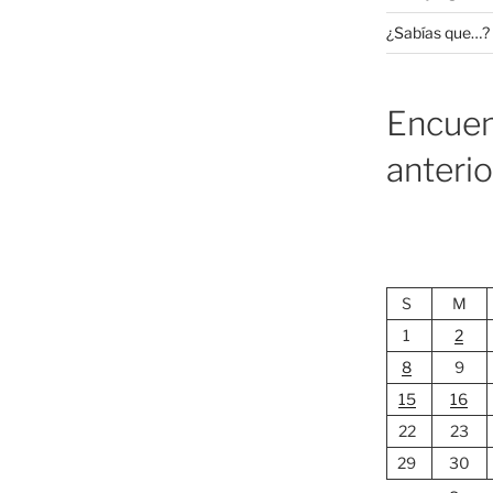
¿Sabías que…?
Encuen
anteri
S
M
1
2
8
9
15
16
22
23
29
30