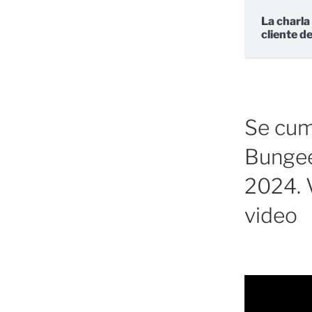
La charla
cliente d
Se cump
Bungee
2024. V
video