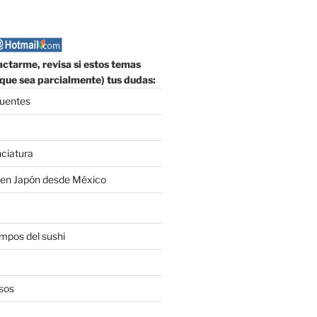
ctarme, revisa si estos temas
que sea parcialmente) tus dudas:
cuentes
nciatura
 en Japón desde México
empos del sushi
sos