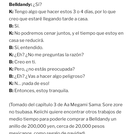
Belldandy:
¿Sí?
K:
Tengo algo que hacer estos 3 o 4 días, por lo que
creo que estaré llegando tarde a casa.
B:
Sí.
K:
No podremos cenar juntos, y el tiempo que estoy en
casa se reducirá.
B:
Sí, entendido.
K:
¿Eh? ¿No me preguntas la razón?
B:
Creo en ti.
K:
Pero, ¿no estás preocupada?
B:
¿Eh? ¿Vas a hacer algo peligroso?
K:
N… ¡nada de eso!
B:
Entonces, estoy tranquila.
(Tomado del capítulo 3 de Aa Megami Sama: Sore zore
no tsubasa. Keiichi quiere encontrar otros trabajos de
medio tiempo para poderle comprar a Belldandy un
anillo de 200,000 yen, cerca de 20,000 pesos
mexicanos, como regalo de navidad).