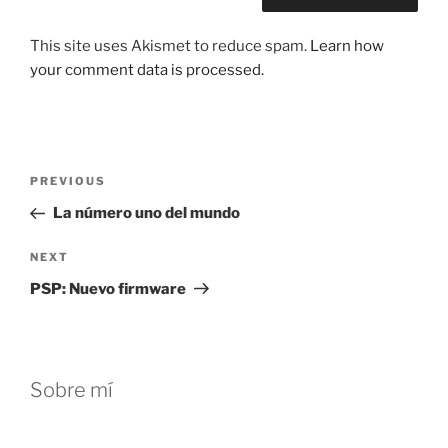
This site uses Akismet to reduce spam.
Learn how
your comment data is processed.
Post
Previous
PREVIOUS
navigation
Post
La número uno del mundo
Next
NEXT
Post
PSP: Nuevo firmware
Sobre mí