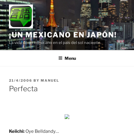
Skip
to
content
¡UN MEXICANO EN JAPÓN!
La vida de un mexicano en el país del sol naciente.
Menu
POSTED
21/4/2006
BY
MANUEL
ON
Perfecta
Keiichi:
Oye Belldandy…