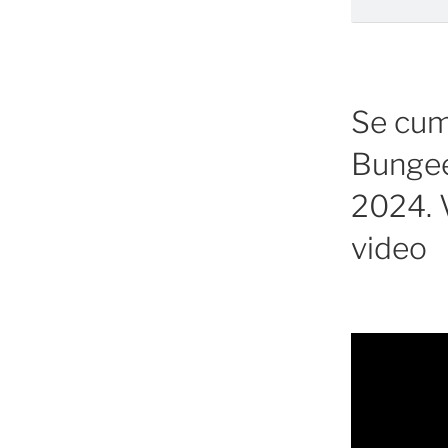
Se cump
Bungee
2024. V
video