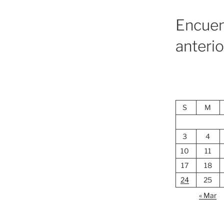
Encuen
anteri
S
M
3
4
10
11
17
18
24
25
« Mar