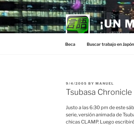
Skip
to
content
¡UN 
La vida de un m
Beca
Buscar trabajo en Japó
POSTED
9/4/2005
BY
MANUEL
ON
Tsubasa Chronicle
Justo a las 6:30 pm de este s
serie, versión animada de Tsub
chicas CLAMP. Luego escribiré 