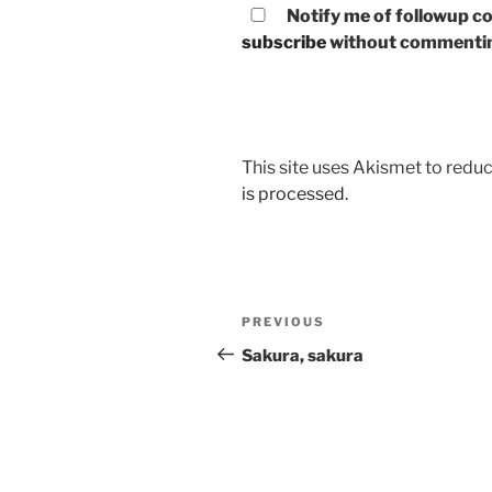
Notify me of followup co
subscribe
without commenti
This site uses Akismet to red
is processed.
Post
Previous
PREVIOUS
navigation
Post
Sakura, sakura