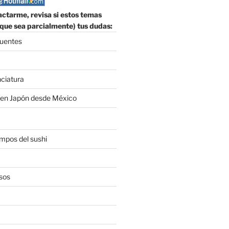
ctarme, revisa si estos temas
que sea parcialmente) tus dudas:
cuentes
nciatura
 en Japón desde México
empos del sushi
sos