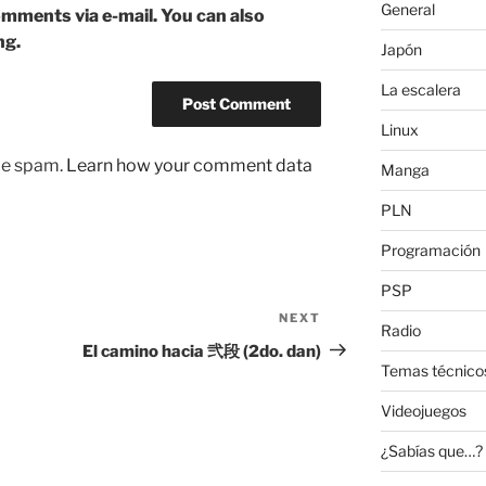
General
mments via e-mail. You can also
ng.
Japón
La escalera
Linux
uce spam.
Learn how your comment data
Manga
PLN
Programación
PSP
NEXT
Next
Radio
Post
El camino hacia 弐段 (2do. dan)
Temas técnico
Videojuegos
¿Sabías que…?