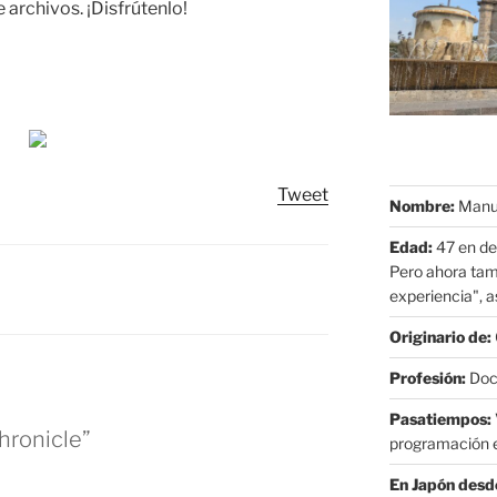
 archivos. ¡Disfrútenlo!
Tweet
Nombre:
Manue
Edad:
47 en de
Pero ahora tam
experiencia", as
Originario de:
Profesión:
Doct
Pasatiempos:
hronicle”
programación e
En Japón desd