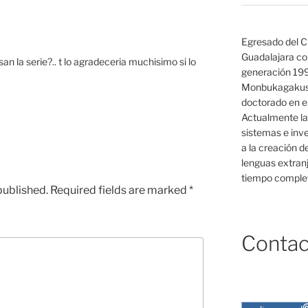
Egresado del C
Guadalajara co
an la serie?.. t lo agradeceria muchisimo si lo
generación 19
Monbukagakush
doctorado en el
Actualmente la
sistemas e inv
a la creación d
lenguas extranj
tiempo complet
published.
Required fields are marked
*
Contac