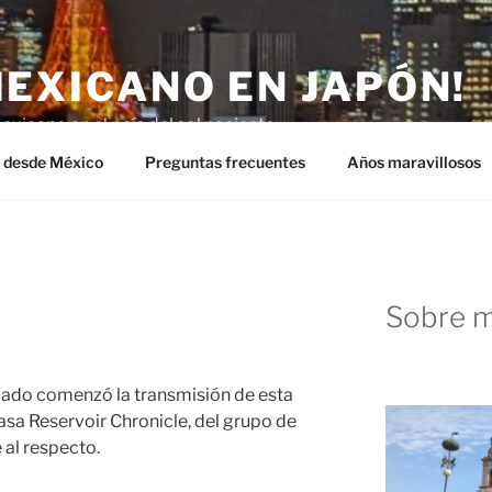
MEXICANO EN JAPÓN!
exicano en el país del sol naciente.
n desde México
Preguntas frecuentes
Años maravillosos
Sobre m
ábado comenzó la transmisión de esta
asa Reservoir Chronicle, del grupo de
al respecto.