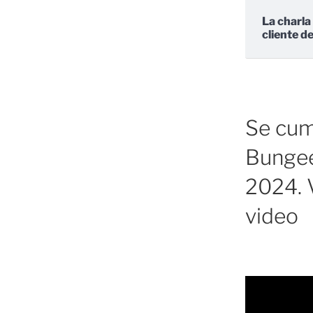
La charla
cliente d
Se cump
Bungee
2024. V
video