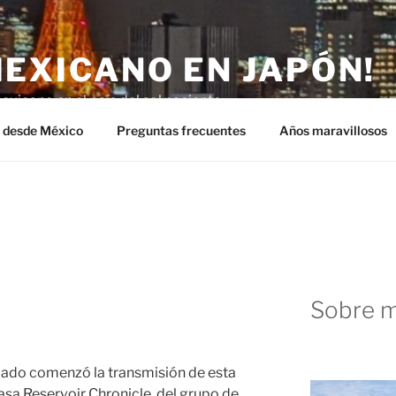
MEXICANO EN JAPÓN!
exicano en el país del sol naciente.
n desde México
Preguntas frecuentes
Años maravillosos
Sobre m
ábado comenzó la transmisión de esta
asa Reservoir Chronicle, del grupo de