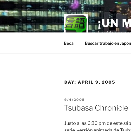
Skip
to
content
¡UN 
La vida de un m
Beca
Buscar trabajo en Japó
DAY:
APRIL 9, 2005
POSTED
9/4/2005
ON
Tsubasa Chronicle
Justo a las 6:30 pm de este s
serie, versión animada de Tsub