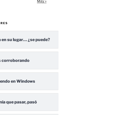
May »
ARES
 en su lugar… ¿se puede?
 corroborando
iendo en Windows
nía que pasar, pasó