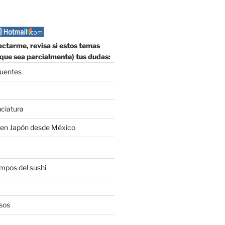
ctarme, revisa si estos temas
que sea parcialmente) tus dudas:
cuentes
nciatura
 en Japón desde México
empos del sushi
sos