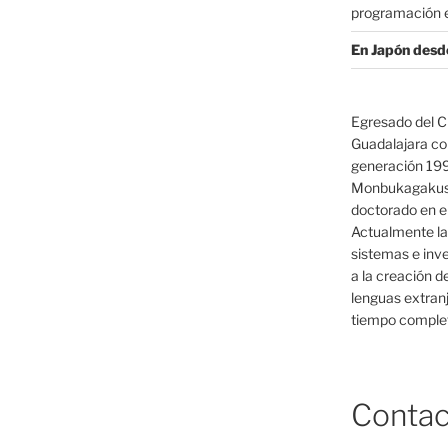
programación e
En Japón desd
Egresado del C
Guadalajara co
generación 19
Monbukagakush
doctorado en el
Actualmente la
sistemas e inv
a la creación d
lenguas extranj
tiempo complet
Contac