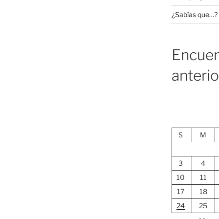
¿Sabías que…?
Encuen
anteri
S
M
3
4
10
11
17
18
24
25