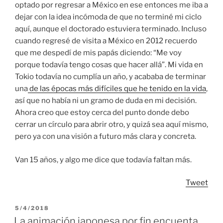
optado por regresar a México en ese entonces me iba a
dejar con la idea incómoda de que no terminé mi ciclo
aquí, aunque el doctorado estuviera terminado. Incluso
cuando regresé de visita a México en 2012 recuerdo
que me despedí de mis papás diciendo: “Me voy
porque todavía tengo cosas que hacer allá”. Mi vida en
Tokio todavía no cumplía un año, y acababa de terminar
una
de las épocas más difíciles que he tenido en la vida
,
así que no había ni un gramo de duda en mi decisión.
Ahora creo que estoy cerca del punto donde debo
cerrar un círculo para abrir otro, y quizá sea aquí mismo,
pero ya con una visión a futuro más clara y concreta.
Van 15 años, y algo me dice que todavía faltan más.
Tweet
POSTED
5/4/2018
ON
La animación japonesa por fin encuenta