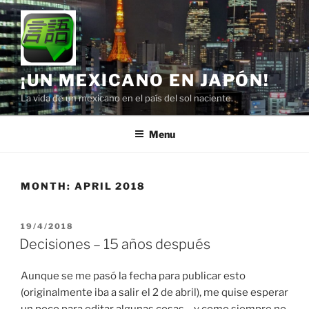
Skip
to
content
¡UN MEXICANO EN JAPÓN!
La vida de un mexicano en el país del sol naciente.
Menu
MONTH:
APRIL 2018
POSTED
19/4/2018
ON
Decisiones – 15 años después
Aunque se me pasó la fecha para publicar esto
(originalmente iba a salir el 2 de abril), me quise esperar
un poco para editar algunas cosas… y como siempre no