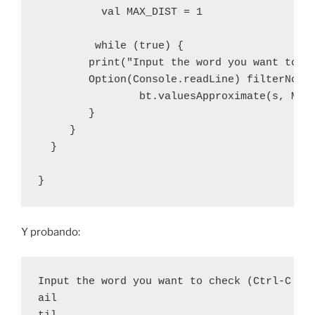
	  val MAX_DIST = 1

	 while (true) {

    	print("Input the word you want to check (Ctrl-C to end): ")

    	Option(Console.readLine) filterNot {_.isEmpty} foreach {s => 

        	bt.valuesApproximate(s, MAX_DIST) foreach println

    	}

     }

  }

}
Y probando:
Input the word you want to check (Ctrl-C to 
ail
