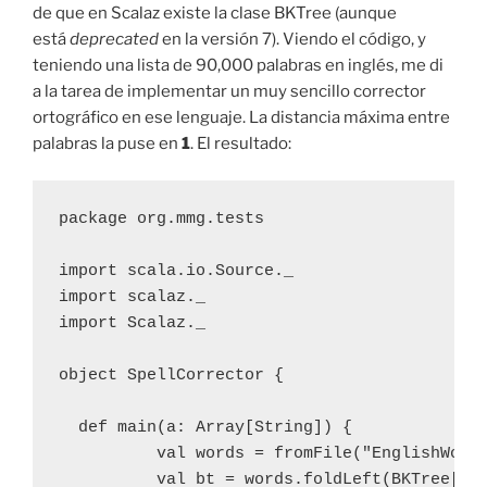
de que en Scalaz existe la clase BKTree (aunque
está
deprecated
en la versión 7). Viendo el código, y
teniendo una lista de 90,000 palabras en inglés, me di
a la tarea de implementar un muy sencillo corrector
ortográfico en ese lenguaje. La distancia máxima entre
palabras la puse en
1
. El resultado:
package org.mmg.tests

import scala.io.Source._

import scalaz._

import Scalaz._

object SpellCorrector {

  def main(a: Array[String]) {

	  val words = fromFile("EnglishWords.txt").getLines.toList	  

	  val bt = words.foldLeft(BKTree[String]())((acc, w) => acc + w) 	  	  
