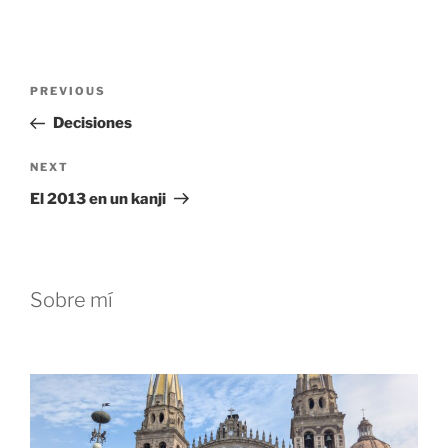
Post
Previous
PREVIOUS
navigation
Post
Decisiones
Next
NEXT
Post
El 2013 en un kanji
Sobre mí