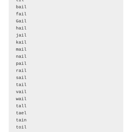
til

bail

fail

Gail

hail

jail

kail

mail

nail

pail

rail

sail

tail

vail

wail

tall

tael

tain

toil
