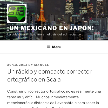
Skip
to
content
¡UN MEXICANO EN JAPÓN!
La vida de un mexicano en el país del sol naciente.
Menu
POSTED
26/12/2013
BY
MANUEL
ON
Un rápido y compacto corrector
ortográfico en Scala
Construir un corrector ortográfico no es realmente una
tarea muy difícil. Muchos inmediatamente
mencionarán la
distancia de Levenshtein
para saber la