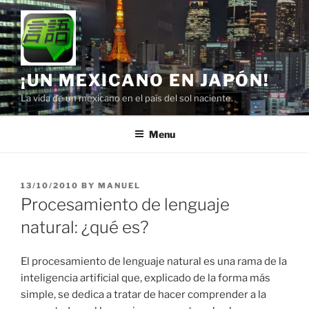
Skip
to
content
¡UN MEXICANO EN JAPÓN!
La vida de un mexicano en el país del sol naciente.
Menu
POSTED
13/10/2010
BY
MANUEL
ON
Procesamiento de lenguaje
natural: ¿qué es?
El procesamiento de lenguaje natural es una rama de la
inteligencia artificial que, explicado de la forma más
simple, se dedica a tratar de hacer comprender a la