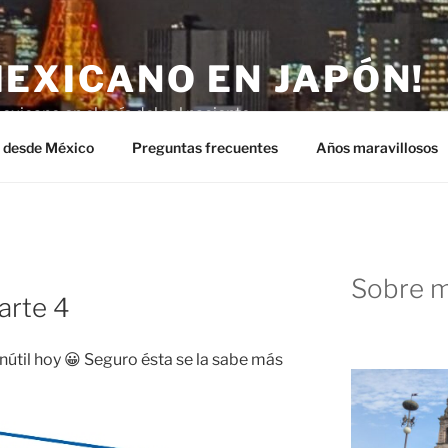
MEXICANO EN JAPÓN!
exicano en el país del sol naciente.
n desde México
Preguntas frecuentes
Años maravillosos
Sobre m
arte 4
útil hoy 😀 Seguro ésta se la sabe más