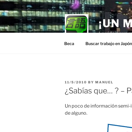
Skip
to
content
¡UN 
La vida de un m
Beca
Buscar trabajo en Japó
POSTED
11/5/2010
BY
MANUEL
ON
¿Sabías que… ? – P
Un poco de información semi-in
de alguno.