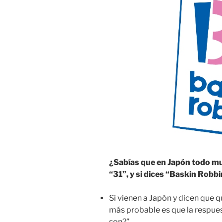
¿Sabías que en Japón todo m
“31”, y si dices “Baskin Robb
Si vienen a Japón y dicen que q
más probable es que la respues
son?”.