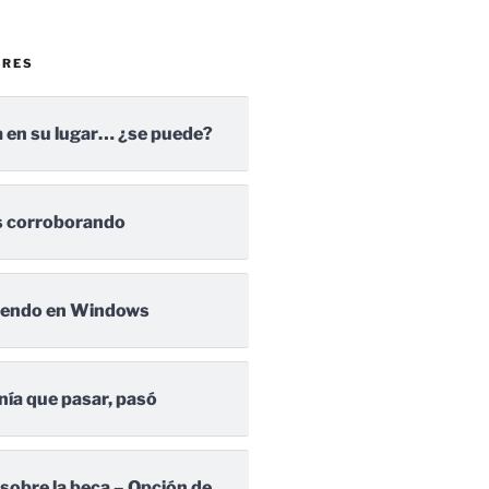
ARES
 en su lugar… ¿se puede?
 corroborando
iendo en Windows
nía que pasar, pasó
 sobre la beca – Opción de