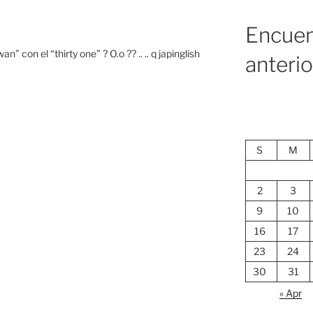
Encuen
an” con el “thirty one” ? O.o ?? .. .. q japinglish
anteri
S
M
2
3
9
10
16
17
23
24
30
31
« Apr