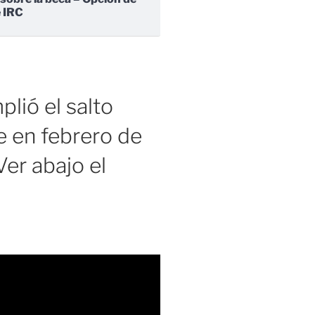
e IRC
lió el salto
 en febrero de
er abajo el