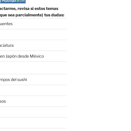
ctarme, revisa si estos temas
que sea parcialmente) tus dudas:
cuentes
nciatura
 en Japón desde México
empos del sushi
sos