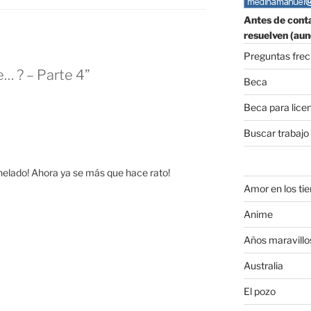
Antes de conta
resuelven (aun
Preguntas fre
e… ? – Parte 4”
Beca
Beca para lice
Buscar trabajo
 helado! Ahora ya se más que hace rato!
Amor en los ti
Anime
Años maravillo
Australia
El pozo