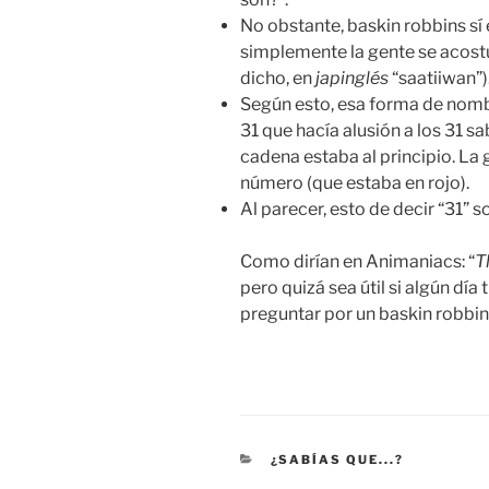
No obstante, baskin robbins s
simplemente la gente se acostu
dicho, en
japinglés
“saatiiwan”)
Según esto, esa forma de nombra
31 que hacía alusión a los 31 s
cadena estaba al principio. La
número (que estaba en rojo).
Al parecer, esto de decir “31” 
Como dirían en Animaniacs: “
T
pero quizá sea útil si algún día
preguntar por un baskin robbin
CATEGORIES
¿SABÍAS QUE...?