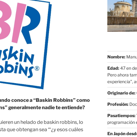
Nombre:
Manue
Edad:
47 en de
Pero ahora tam
experiencia", as
Originario de:
undo conoce a “Baskin Robbins” como
Profesión:
Doct
ins” generalmente nadie te entiende?
Pasatiempos:
uieren un helado de baskin robbins, lo
programación e
ta que obtengan sea “‘¿y esos cuáles
En Japón desd