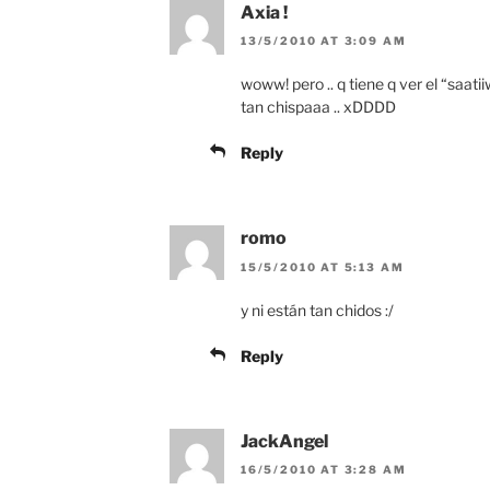
Axia !
13/5/2010 AT 3:09 AM
woww! pero .. q tiene q ver el “saatiiw
tan chispaaa .. xDDDD
Reply
romo
15/5/2010 AT 5:13 AM
y ni están tan chidos :/
Reply
JackAngel
16/5/2010 AT 3:28 AM