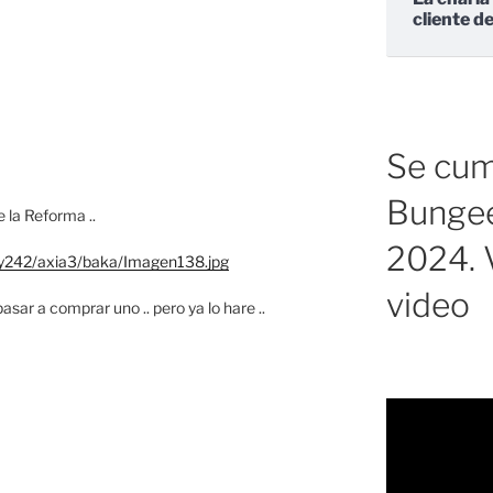
cliente d
Se cump
Bungee
 la Reforma ..
2024. V
/y242/axia3/baka/Imagen138.jpg
video
asar a comprar uno .. pero ya lo hare ..