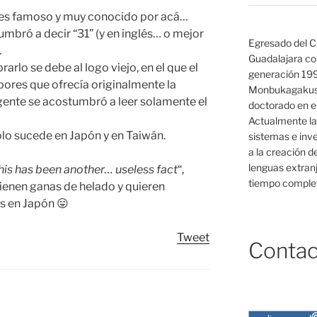
í es famoso y muy conocido por acá…
mbró a decir “31” (y en inglés… o mejor
Egresado del C
.
Guadalajara co
rlo se debe al logo viejo, en el que el
generación 19
abores que ofrecía originalmente la
Monbukagakush
 gente se acostumbró a leer solamente el
doctorado en el
Actualmente la
solo sucede en Japón y en Taiwán.
sistemas e inv
a la creación d
lenguas extranj
his has been another… useless fact
“,
tiempo complet
 tienen ganas de helado y quieren
s en Japón 😛
Tweet
Contac