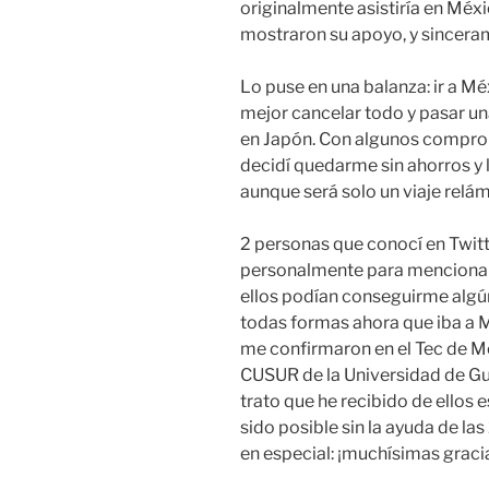
originalmente asistiría en Méxi
mostraron su apoyo, y sinceram
Lo puse en una balanza: ir a M
mejor cancelar todo y pasar u
en Japón. Con algunos comprom
decidí quedarme sin ahorros y 
aunque será solo un viaje relá
2 personas que conocí en Twitt
personalmente para mencionarm
ellos podían conseguirme algún
todas formas ahora que iba a M
me confirmaron en el Tec de Mo
CUSUR de la Universidad de Gua
trato que he recibido de ellos 
sido posible sin la ayuda de la
en especial: ¡muchísimas graci