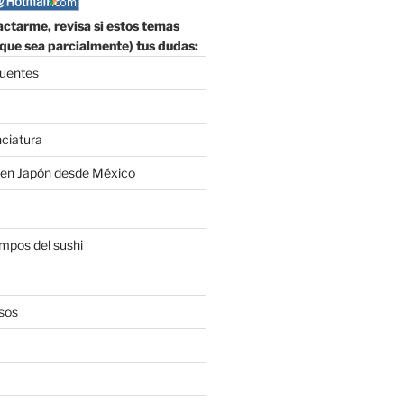
ctarme, revisa si estos temas
que sea parcialmente) tus dudas:
cuentes
nciatura
 en Japón desde México
empos del sushi
sos