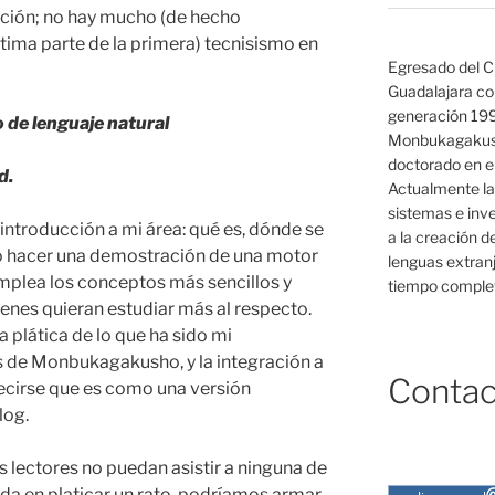
tución; no hay mucho (de hecho
ltima parte de la primera) tecnisismo en
Egresado del C
Guadalajara co
generación 19
 de lenguaje natural
Monbukagakush
doctorado en el
d.
Actualmente la
sistemas e inv
introducción a mi área: qué es, dónde se
a la creación d
eo hacer una demostración de una motor
lenguas extranj
mplea los conceptos más sencillos y
tiempo complet
enes quieran estudiar más al respecto.
plática de lo que ha sido mi
s de Monbukagakusho, y la integración a
Contac
ecirse que es como una versión
log.
lectores no puedan asistir a ninguna de
sada en platicar un rato, podríamos armar