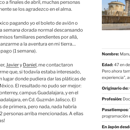
co a finales de abril, muchas personas
ente se los agradezco en el alma.
éxico pagando yo el boleto de avión o
na
semana dorada
normal descansando
isos familiares pendientes por allá,
lanzarme a la aventura en mi tierra…
mpago (1 semana).
Nombre:
Manue
Edad:
47 en de
er,
Javier
y
Daniel
, me contactaron
Pero ahora tam
e que, si todavía estaba interesado,
experiencia", as
 lugar donde pudiera dar las pláticas de
éxico. El resultado no pudo ser mejor:
Originario de:
nterrey, campus Guadalajara, y en el
Profesión:
Doct
dalajara, en Cd. Guzmán Jalisco. El
es de primera, pero nada, nada habría
Pasatiempos:
s 2 personas arriba mencionadas. A ellas
programación e
as!
En Japón desd