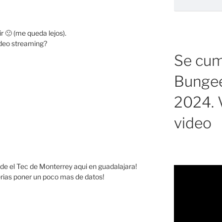
 🙁 (me queda lejos).
ideo streaming?
Se cump
Bungee
2024. V
video
la de el Tec de Monterrey aqui en guadalajara!
erias poner un poco mas de datos!