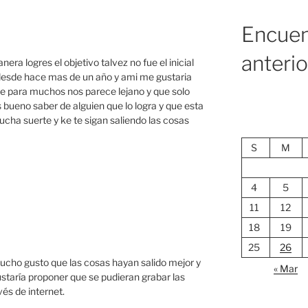
Encuen
anteri
ra logres el objetivo talvez no fue el inicial
 desde hace mas de un año y ami me gustaria
ke para muchos nos parece lejano y que solo
 bueno saber de alguien que lo logra y que esta
mucha suerte y ke te sigan saliendo las cosas
S
M
4
5
11
12
18
19
25
26
cho gusto que las cosas hayan salido mejor y
« Mar
staría proponer que se pudieran grabar las
vés de internet.