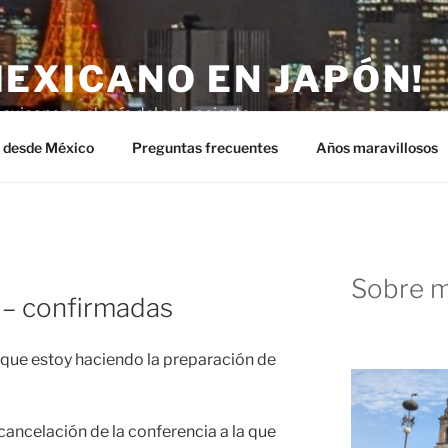
MEXICANO EN JAPÓN!
exicano en el país del sol naciente.
n desde México
Preguntas frecuentes
Años maravillosos
Sobre m
 – confirmadas
 que estoy haciendo la preparación de
cancelación de la conferencia a la que