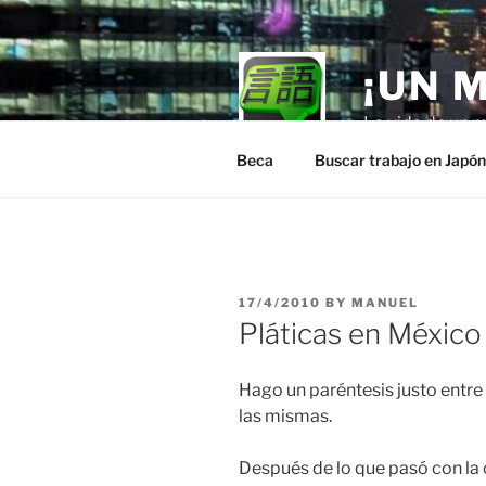
Skip
to
content
¡UN 
La vida de un m
Beca
Buscar trabajo en Japó
POSTED
17/4/2010
BY
MANUEL
ON
Pláticas en México
Hago un paréntesis justo entre
las mismas.
Después de lo que pasó con la 