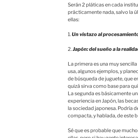
Serán 2 pláticas en cada insti
prácticamente nada, salvo la ú
ellas:
1.
Un vistazo al procesamiento
2.
Japón: del sueño a la realida
La primera es una muy sencilla 
usa, algunos ejemplos, y plan
de búsqueda de juguete, que e
quizá sirva como base para qui
La segunda es básicamente una 
experiencia en Japón, las beca
la sociedad japonesa. Podría d
compacta, y hablada, de este b
Sé que es probable que muchos 
ellas, pero si hay gente intere