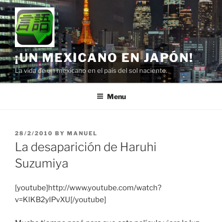
Skip
to
content
¡UN MEXICANO EN JAPÓN!
La vida de un mexicano en el país del sol naciente.
Menu
POSTED
28/2/2010
BY
MANUEL
ON
La desaparición de Haruhi
Suzumiya
[youtube]http://www.youtube.com/watch?
v=KlKB2ylPvXU[/youtube]