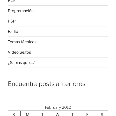
PLN
Programación
PSP
Radio
Temas técnicos
Videojuegos
¿Sabías que…?
Encuentra posts anteriores
February 2010
S
M
T
W
T
F
S