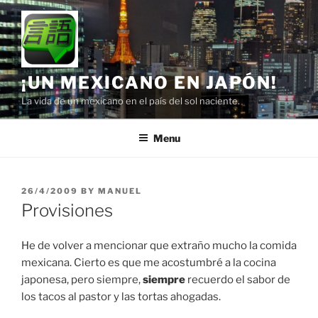
Skip
to
content
¡UN MEXICANO EN JAPÓN!
La vida de un mexicano en el país del sol naciente.
Menu
POSTED
26/4/2009
BY
MANUEL
ON
Provisiones
He de volver a mencionar que extraño mucho la comida
mexicana. Cierto es que me acostumbré a la cocina
japonesa, pero siempre,
siempre
recuerdo el sabor de
los tacos al pastor y las tortas ahogadas.