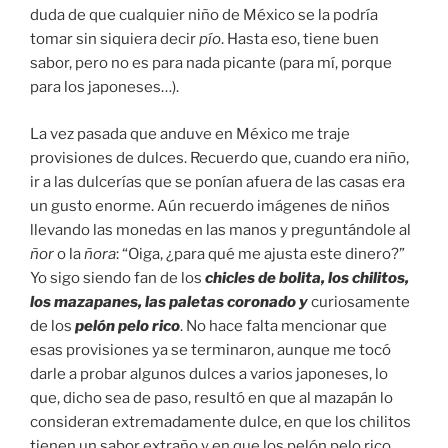
duda de que cualquier niño de México se la podría
tomar sin siquiera decir
pío
. Hasta eso, tiene buen
sabor, pero no es para nada picante (para mí, porque
para los japoneses…).
La vez pasada que anduve en México me traje
provisiones de dulces. Recuerdo que, cuando era niño,
ir a las dulcerías que se ponían afuera de las casas era
un gusto enorme. Aún recuerdo imágenes de niños
llevando las monedas en las manos y preguntándole al
ñor
o la
ñora
: “Oiga, ¿para qué me ajusta este dinero?”
Yo sigo siendo fan de los
chicles de bolita, los chilitos,
los mazapanes, las paletas coronado y
curiosamente
de los
pelón pelo rico
. No hace falta mencionar que
esas provisiones ya se terminaron, aunque me tocó
darle a probar algunos dulces a varios japoneses, lo
que, dicho sea de paso, resultó en que al mazapán lo
consideran extremadamente dulce, en que los chilitos
tienen un sabor extraño y en que los pelón pelo rico