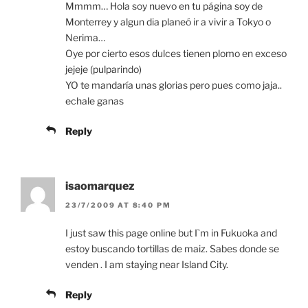
Mmmm… Hola soy nuevo en tu página soy de
Monterrey y algun dia planeó ir a vivir a Tokyo o
Nerima…
Oye por cierto esos dulces tienen plomo en exceso
jejeje (pulparindo)
YO te mandaría unas glorias pero pues como jaja..
echale ganas
Reply
isaomarquez
23/7/2009 AT 8:40 PM
I just saw this page online but I`m in Fukuoka and
estoy buscando tortillas de maiz. Sabes donde se
venden . I am staying near Island City.
Reply