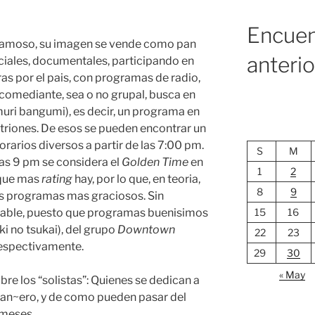
Encuen
 famoso, su imagen se vende como pan
anteri
ciales, documentales, participando en
ras por el pais, con programas de radio,
o comediante, sea o no grupal, busca en
ri bangumi), es decir, un programa en
nfitriones. De esos se pueden encontrar un
rarios diversos a partir de las 7:00 pm.
S
M
 las 9 pm se considera el
Golden Time
en
1
2
a que mas
rating
hay, por lo que, en teoria,
8
9
os programas mas graciosos. Sin
15
16
fiable, puesto que programas buenisimos
no tsukai), del grupo
Downtown
22
23
respectivamente.
29
30
« May
bre los “solistas”: Quienes se dedican a
pan~ero, y de como pueden pasar del
 meses.