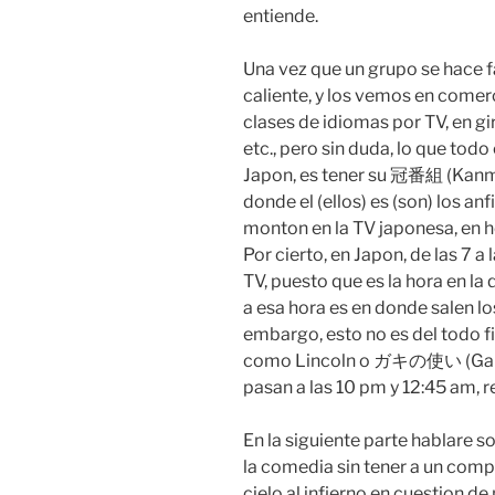
entiende.
Una vez que un grupo se hace
caliente, y los vemos en comer
clases de idiomas por TV, en gi
etc., pero sin duda, lo que tod
Japon, es tener su 冠番組 (Kanmu
donde el (ellos) es (son) los a
monton en la TV japonesa, en ho
Por cierto, en Japon, de las 7 a
TV, puesto que es la hora en l
a esa hora es en donde salen l
embargo, esto no es del todo 
como Lincoln o ガキの使い (Gaki 
pasan a las 10 pm y 12:45 am, 
En la siguiente parte hablare so
la comedia sin tener a un com
cielo al infierno en cuestion de