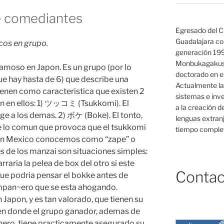
de comediantes
Egresado del C
Guadalajara co
os en grupo.
generación 19
Monbukagakush
amoso en Japon. Es un grupo (por lo
doctorado en el
e hay hasta de 6) que describe una
Actualmente la
ienen como caracteristica que existen 2
sistemas e inv
tan en ellos: 1) ツッコミ (Tsukkomi). El
a la creación d
ige a los demas. 2) ボケ (Boke). El tonto,
lenguas extranj
de lo comun que provoca que el tsukkomi
tiempo complet
e en Mexico conocemos como “zape” o
es
de los manzai son situaciones simples:
raria la pelea de box del otro si este
Contac
que podria pensar el bokke antes de
compan~ero que se esta ahogando.
n Japon, y es tan valorado, que tienen su
en donde el grupo ganador, ademas de
inero, tiene practicamente asegurado su