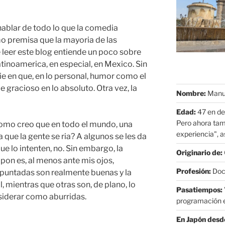
ablar de todo lo que la comedia
 premisa que la mayoria de las
 leer este blog entiende un poco sobre
atinoamerica, en especial, en Mexico. Sin
e en que, en lo personal, humor como el
 gracioso en lo absoluto. Otra vez, la
Nombre:
Manue
Edad:
47 en de
Pero ahora tam
como creo que en todo el mundo, una
experiencia", as
a que la gente se ria? A algunos se les da
ue lo intenten, no. Sin embargo, la
Originario de:
n es, al menos ante mis ojos,
Profesión:
Doct
 puntadas son realmente buenas y la
 mientras que otras son, de plano, lo
Pasatiempos:
iderar como aburridas.
programación e
En Japón desd