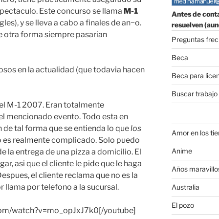
spectaculo. Este concurso se llama
M-1
Antes de conta
les), y se lleva a cabo a finales de an~o.
resuelven (aun
e otra forma siempre pasarian
Preguntas fre
Beca
sos en la actualidad (que todavia hacen
Beca para lice
Buscar trabajo
el M-1 2007. Eran totalmente
el mencionado evento. Todo esta en
n de tal forma que se entienda lo que
los
Amor en los ti
 es realmente complicado. Solo puedo
Anime
e la entrega de una pizza a domicilio. El
ar, asi que el cliente le pide que le haga
Años maravillo
spues, el cliente reclama que no es la
r llama por telefono a la sucursal.
Australia
El pozo
e.com/watch?v=mo_opJxJ7k0[/youtube]