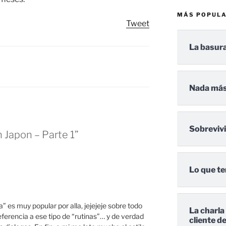
MÁS POPUL
Tweet
La basura
Nada más
Sobreviv
 Japon – Parte 1”
Lo que te
 es muy popular por alla, jejejeje sobre todo
La charla
rencia a ese tipo de “rutinas”… y de verdad
cliente d