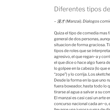
Diferentes tipos 
–
漫才 (Manzai). Dialogos comic
Quiza el tipo de comedia mas f
general de dos personas, aunqu
situacion de forma graciosa. T
tipos de roles que se interpre
agresivo, el que regan~a y corr
el que dice o hace algo fuera 
lo golpee en la cabeza (lo qu
“zope”) y lo corrija. Los
sketch
Desde la forma en la que uno nar
fuera boxeador, hasta todo lo 
tirarse al agua a salvar a su 
El manzai es casi casi un arte e
concurso nacional cada an~o, 
llevarse una jugosa suma de d