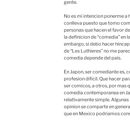
gente.
No es mi intencion ponerme a h
conlleva puesto que tomo como
personas que hacen el favor de
la definicion de “comedia” en l
embargo, si debo hacer hincapi
de “Les Luthieres” no me parece
comedia depende del pais.
En Japon, ser comediante es, 
profesion dificil. Que hacer par
ser comicos, a otros, por mas q
comedia contemporanea en Japo
relativamente simple. Algunas
opinion se comparte en general,
que en Mexico podriamos cons