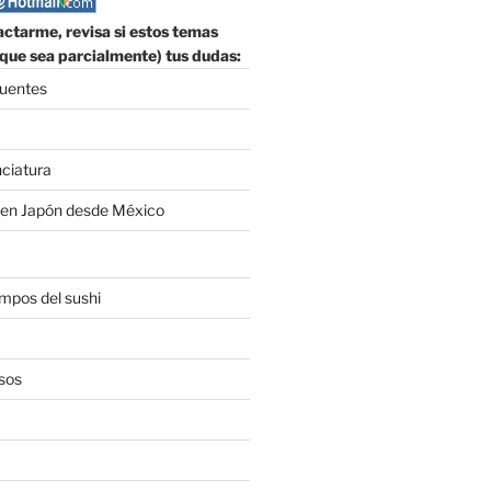
ctarme, revisa si estos temas
que sea parcialmente) tus dudas:
cuentes
nciatura
 en Japón desde México
empos del sushi
sos