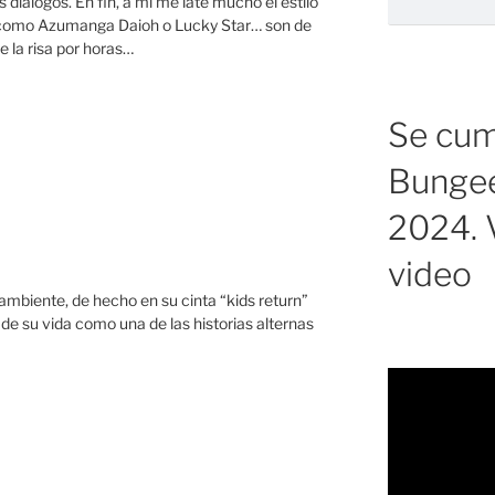
 dialogos. En fin, a mi me late mucho el estilo
 como Azumanga Daioh o Lucky Star… son de
 la risa por horas…
Se cump
Bungee
2024. V
video
 ambiente, de hecho en su cinta “kids return”
 de su vida como una de las historias alternas