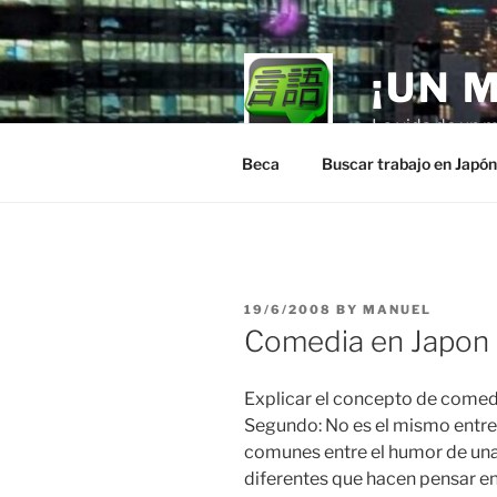
Skip
to
content
¡UN 
La vida de un m
Beca
Buscar trabajo en Japó
POSTED
19/6/2008
BY
MANUEL
ON
Comedia en Japon 
Explicar el concepto de comedia
Segundo: No es el mismo entre
comunes entre el humor de una 
diferentes que hacen pensar en 