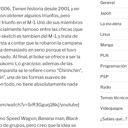
General
2006. Tienen historia desde 2001, y en
Japón
on obtener algunos triunfos, pero
 triunfo en el M-1. Uno de sus miembros
La escalera
ecialmente famoso entre las chicas (que
Linux
sketch es tambien del M-1, y trata de
nza a contar que le robaron la campana
Manga
oma demasiado en serio porque el tuvo
PLN
ado. Al final, el boke se ofrece a ser la
tsukomi. Lo
gracioso
, ademas de las
Programación
mpanita se le refiere como “Chirinchin”,
PSP
in”, una de las formas suaves de
on todo, no tiene absolutamente nada
Radio
Temas técnico
e.com/watch?v=SrR3Gguq18k[/youtube]
Videojuegos
omo
Speed Wagon, Banana man, Black
¿Sabías que…?
 de grupos, pero creo que la idea se