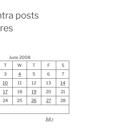
tra posts
ores
June 2008
T
W
T
F
S
3
4
5
6
7
10
11
12
13
14
17
18
19
20
21
24
25
26
27
28
Jul »