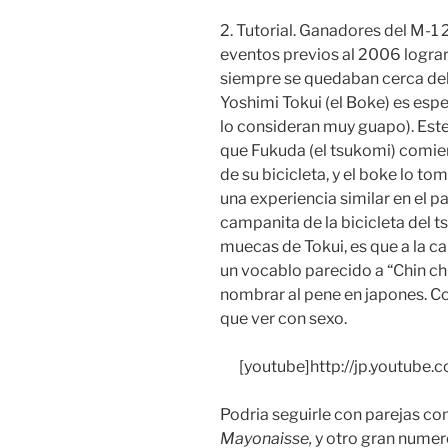
2. Tutorial. Ganadores del M-1 
eventos previos al 2006 lograr
siempre se quedaban cerca del
Yoshimi Tokui (el Boke) es esp
lo consideran muy guapo). Este 
que Fukuda (el tsukomi) comie
de su bicicleta, y el boke lo t
una experiencia similar en el pas
campanita de la bicicleta del 
muecas de Tokui, es que a la ca
un vocablo parecido a “Chin ch
nombrar al pene en japones. C
que ver con sexo.
[youtube]http://jp.youtub
Podria seguirle con parejas c
Mayonaisse,
y otro gran numero