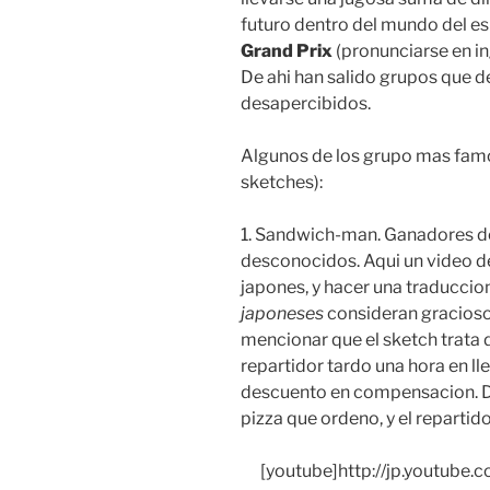
futuro dentro del mundo del e
Grand Prix
(pronunciarse en ing
De ahi han salido grupos que d
desapercibidos.
Algunos de los grupo mas famo
sketches):
1. Sandwich-man. Ganadores d
desconocidos. Aqui un video d
japones, y hacer una traduccio
japoneses
consideran gracioso
mencionar que el sketch trata d
repartidor tardo una hora en lleg
descuento en compensacion. De
pizza que ordeno, y el repartido
[youtube]http://jp.youtub