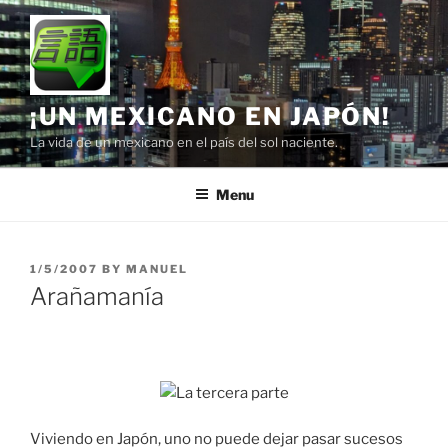
Skip
to
content
¡UN MEXICANO EN JAPÓN!
La vida de un mexicano en el país del sol naciente.
Menu
POSTED
1/5/2007
BY
MANUEL
ON
Arañamanía
Viviendo en Japón, uno no puede dejar pasar sucesos