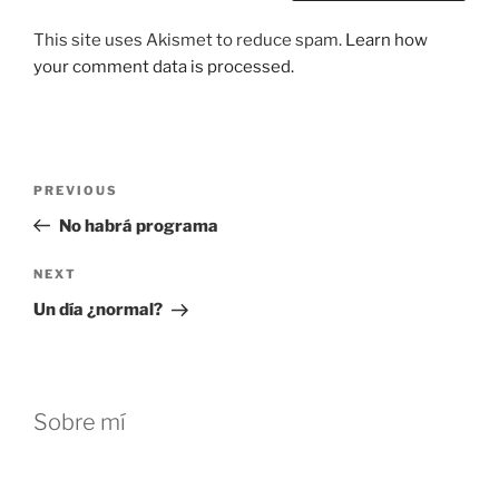
This site uses Akismet to reduce spam.
Learn how
your comment data is processed.
Post
Previous
PREVIOUS
navigation
Post
No habrá programa
Next
NEXT
Post
Un día ¿normal?
Sobre mí