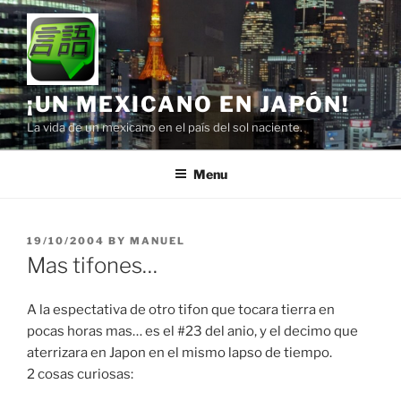
Skip
to
content
¡UN MEXICANO EN JAPÓN!
La vida de un mexicano en el país del sol naciente.
Menu
POSTED
19/10/2004
BY
MANUEL
ON
Mas tifones…
A la espectativa de otro tifon que tocara tierra en
pocas horas mas… es el #23 del anio, y el decimo que
aterrizara en Japon en el mismo lapso de tiempo.
2 cosas curiosas: