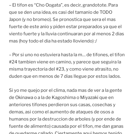
– El tifon es “Cho Oogata”, es decir, grandotote. Para
que se den una idea, es casi del tamanio de TODO
Japon (y no bromeo). Se pronostica que sera el mas
fuerte de este anio y piden estar preparados ya que el
viento fuerte y la lluvia continuaran por al menos 2 dias
mas (hoy todo el dia ha estado lloviendo) :/
– Por si uno no estuviera hasta la m… de tifones, el tifon
#24 tambien viene en camino, y parece que seguira la
misma trayectoria del #23, y como viene atrasito, no
duden que en menos de 7 dias llegue por estos lados.
Si yo me quejo por el clima, nada mas de ver a la gente
de Okinawa o a la de Kagoshima o Miyazaki que en
anteriores tifones perdieron sus casas, cosechas y
demas, asi como el aumento de ataques de osos a
humanos por la destruccion de arboles (y por ende de
fuente de alimento) causada por el tifon, me dan ganas
de quedarme callado. Ciertamente aqui hemos tenido