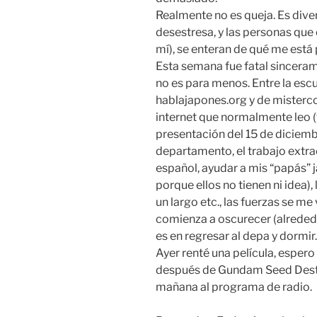
Realmente no es queja. Es diver
desestresa, y las personas que 
mí), se enteran de qué me está
Esta semana fue fatal sinceram
no es para menos. Entre la escu
hablajapones.org y de mister
internet que normalmente leo (
presentación del 15 de diciembr
departamento, el trabajo extraes
español, ayudar a mis “papás”
porque ellos no tienen ni idea)
un largo etc., las fuerzas se me
comienza a oscurecer (alrededor
es en regresar al depa y dormir.
Ayer renté una película, esper
después de Gundam Seed Destin
mañana al programa de radio.