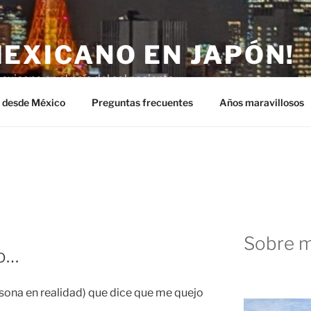
MEXICANO EN JAPÓN!
exicano en el país del sol naciente.
n desde México
Preguntas frecuentes
Años maravillosos
Sobre m
jo…
sona en realidad) que dice que me quejo