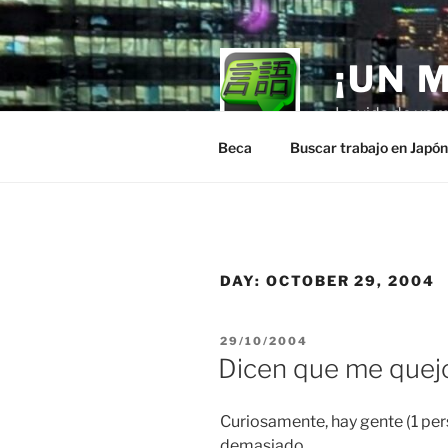
Skip
to
content
¡UN 
La vida de un m
Beca
Buscar trabajo en Japó
DAY:
OCTOBER 29, 2004
POSTED
29/10/2004
ON
Dicen que me que
Curiosamente, hay gente (1 per
demasiado.