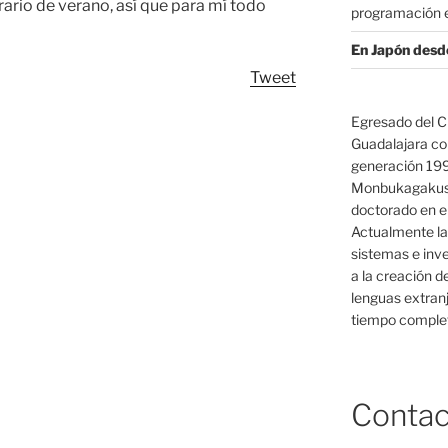
ario de verano, así que para mí todo
programación e
En Japón desd
Tweet
Egresado del C
Guadalajara co
generación 19
Monbukagakush
doctorado en el
Actualmente la
sistemas e inv
a la creación d
lenguas extranj
tiempo complet
Contac