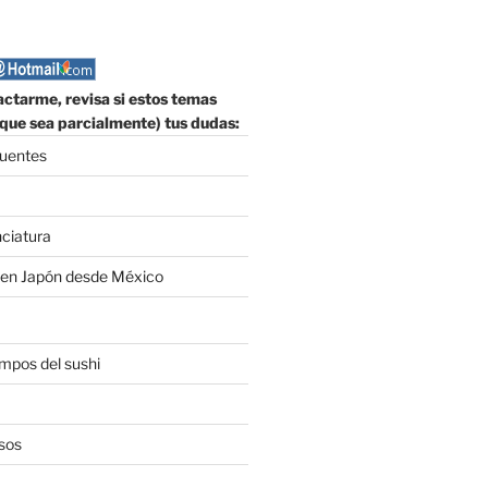
ctarme, revisa si estos temas
que sea parcialmente) tus dudas:
cuentes
nciatura
 en Japón desde México
empos del sushi
sos