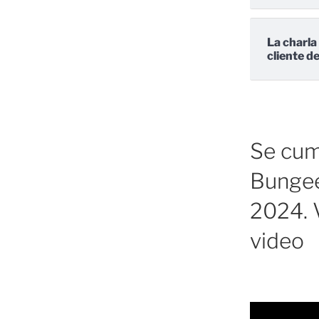
La charla
cliente d
Se cump
Bungee
2024. V
video