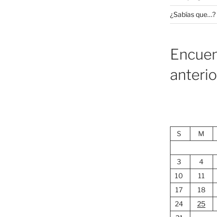
¿Sabías que…?
Encuen
anteri
S
M
3
4
10
11
17
18
24
25