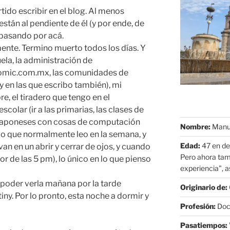
tido escribir en el blog. Al menos
están al pendiente de él (y por ende, de
 pasando por acá.
ente. Termino muerto todos los días. Y
ela, la administración de
comic.com.mx, las comunidades de
y en las que escribo también), mi
e, el tiradero que tengo en el
colar (ir a las primarias, las clases de
 japoneses con cosas de computación
Nombre:
Manue
, lo que normalmente leo en la semana, y
Edad:
47 en de
 van en un abrir y cerrar de ojos, y cuando
Pero ahora tam
 de las 5 pm), lo único en lo que pienso
experiencia", as
o poder verla mañana por la tarde
Originario de:
y. Por lo pronto, esta noche a dormir y
Profesión:
Doct
Pasatiempos: