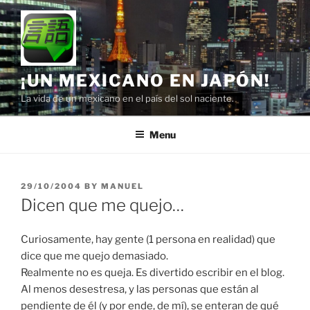
Skip
to
content
¡UN MEXICANO EN JAPÓN!
La vida de un mexicano en el país del sol naciente.
Menu
POSTED
29/10/2004
BY
MANUEL
ON
Dicen que me quejo…
Curiosamente, hay gente (1 persona en realidad) que
dice que me quejo demasiado.
Realmente no es queja. Es divertido escribir en el blog.
Al menos desestresa, y las personas que están al
pendiente de él (y por ende, de mí), se enteran de qué