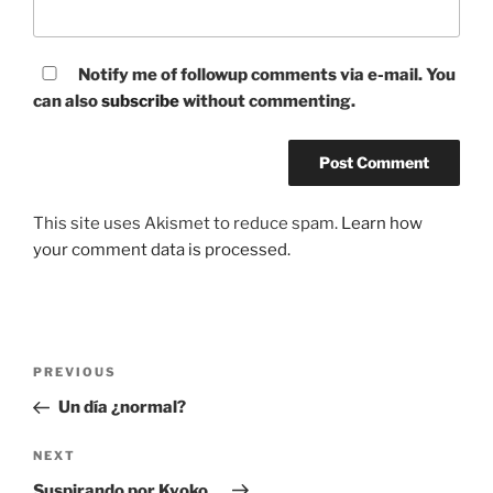
Notify me of followup comments via e-mail. You
can also
subscribe
without commenting.
This site uses Akismet to reduce spam.
Learn how
your comment data is processed.
Post
Previous
PREVIOUS
navigation
Post
Un día ¿normal?
Next
NEXT
Post
Suspirando por Kyoko…