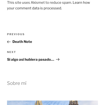
This site uses Akismet to reduce spam.
Learn how
your comment data is processed.
Post
Previous
PREVIOUS
navigation
Post
Death Note
Next
NEXT
Post
Si algo así hubiera pasado…
Sobre mí