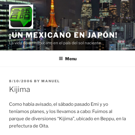
Skip
to
content
¡UN MEXICANO EN JAPÓN!
La vida de un mexicano en el país del sol naciente.
Menu
POSTED
8/10/2006
BY
MANUEL
ON
Kijima
Como había avisado, el sábado pasado Emi y yo
teníamos planes, y los llevamos a cabo: Fuimos al
parque de diversiones “Kijima”, ubicado en Beppu, en la
prefectura de Oita.