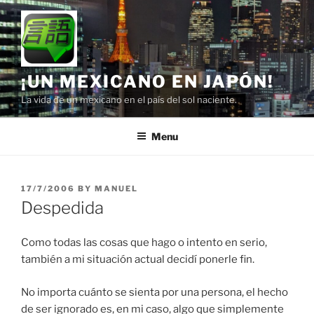
Skip
to
content
¡UN MEXICANO EN JAPÓN!
La vida de un mexicano en el país del sol naciente.
Menu
POSTED
17/7/2006
BY
MANUEL
ON
Despedida
Como todas las cosas que hago o intento en serio,
también a mi situación actual decidí ponerle fin.
No importa cuánto se sienta por una persona, el hecho
de ser ignorado es, en mi caso, algo que simplemente