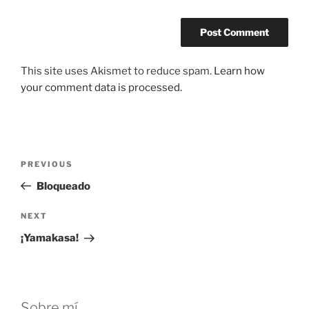
This site uses Akismet to reduce spam.
Learn how
your comment data is processed.
Post
Previous
PREVIOUS
navigation
Post
Bloqueado
Next
NEXT
Post
¡Yamakasa!
Sobre mí