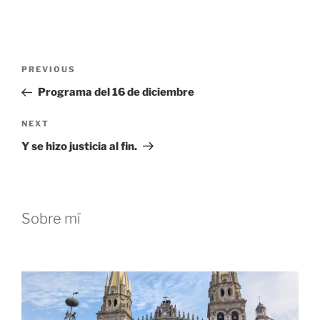
Post
Previous
PREVIOUS
navigation
Post
Programa del 16 de diciembre
Next
NEXT
Post
Y se hizo justicia al fin.
Sobre mí