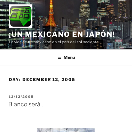
Skip
to
content
¡UN MEXICANO EN JAPÓN!
La vida de un mexicano en el país del sol naciente.
Menu
DAY:
DECEMBER 12, 2005
POSTED
12/12/2005
ON
Blanco será…