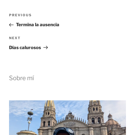
Post
Previous
PREVIOUS
navigation
Post
Termina la ausencia
Next
NEXT
Post
Días calurosos
Sobre mí