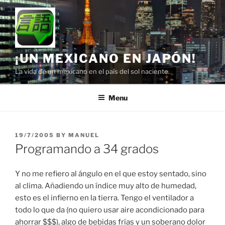
Skip
to
content
¡UN MEXICANO EN JAPÓN!
La vida de un mexicano en el país del sol naciente.
Menu
POSTED
19/7/2005
BY
MANUEL
ON
Programando a 34 grados
Y no me refiero al ángulo en el que estoy sentado, sino
al clima. Añadiendo un índice muy alto de humedad,
esto es el infierno en la tierra. Tengo el ventilador a
todo lo que da (no quiero usar aire acondicionado para
ahorrar $$$), algo de bebidas frías y un soberano dolor