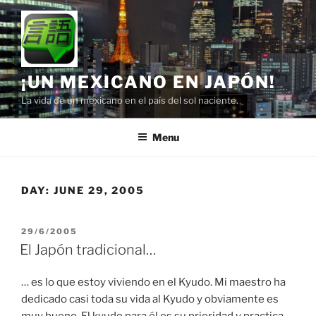
Skip
to
content
¡UN MEXICANO EN JAPÓN!
La vida de un mexicano en el país del sol naciente.
Menu
DAY:
JUNE 29, 2005
POSTED
29/6/2005
ON
El Japón tradicional…
… es lo que estoy viviendo en el Kyudo. Mi maestro ha
dedicado casi toda su vida al Kyudo y obviamente es
muy bueno. El kyudo para él es su prioridad y practica