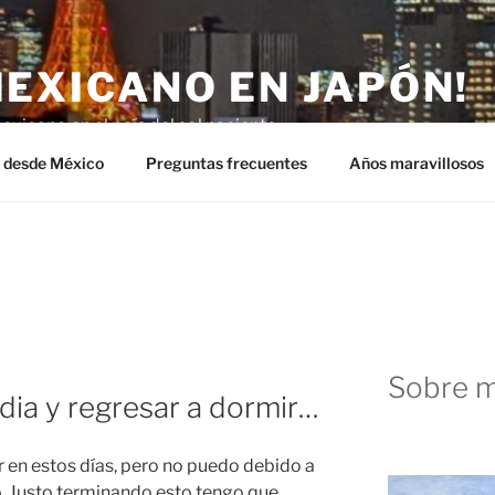
MEXICANO EN JAPÓN!
exicano en el país del sol naciente.
n desde México
Preguntas frecuentes
Años maravillosos
Sobre m
l dia y regresar a dormir…
r en estos días, pero no puedo debido a
o. Justo terminando esto tengo que