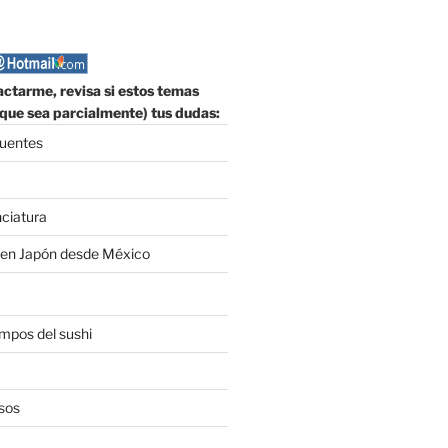
ctarme, revisa si estos temas
que sea parcialmente) tus dudas:
cuentes
nciatura
 en Japón desde México
empos del sushi
sos