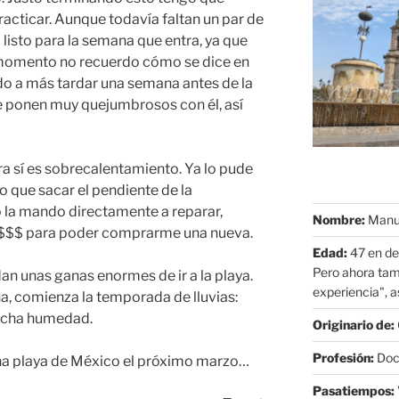
racticar. Aunque todavía faltan un par de
listo para la semana que entra, ya que
 momento no recuerdo cómo se dice en
do a más tardar una semana antes de la
e ponen muy quejumbrosos con él, así
 sí es sobrecalentamiento. Ya lo pude
o que sacar el pendiente de la
 la mando directamente a reparar,
Nombre:
Manue
 $$$ para poder comprarme una nueva.
Edad:
47 en de
Pero ahora tam
an unas ganas enormes de ir a la playa.
experiencia", as
na, comienza la temporada de lluvias:
ucha humedad.
Originario de:
Profesión:
Doct
na playa de México el próximo marzo…
Pasatiempos: