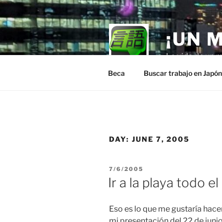
Skip
to
content
¡UN 
La vida de un m
Beca
Buscar trabajo en Japó
DAY:
JUNE 7, 2005
POSTED
7/6/2005
ON
Ir a la playa todo e
Eso es lo que me gustaría hace
mi presentación del 22 de juni