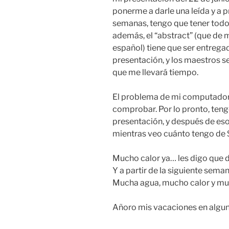
ponerme a darle una leída y a p
semanas, tengo que tener todo 
además, el “abstract” (que de
español) tiene que ser entrega
presentación, y los maestros s
que me llevará tiempo.
El problema de mi computadora
comprobar. Por lo pronto, teng
presentación, y después de eso
mientras veo cuánto tengo de
Mucho calor ya… les digo que d
Y a partir de la siguiente sema
Mucha agua, mucho calor y m
Añoro mis vacaciones en algu