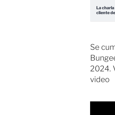
La charla
cliente d
Se cump
Bungee
2024. V
video