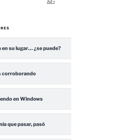
Jul »
ARES
 en su lugar… ¿se puede?
 corroborando
iendo en Windows
nía que pasar, pasó