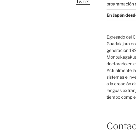
Tweet
programación e
En Japón desd
Egresado del C
Guadalajara co
generación 19
Monbukagakush
doctorado en el
Actualmente la
sistemas e inv
a la creación d
lenguas extranj
tiempo complet
Contac