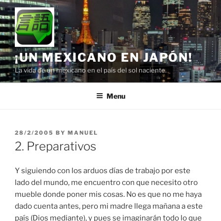
Skip
to
content
¡UN MEXICANO EN JAPÓN!
La vida de un mexicano en el país del sol naciente.
Menu
POSTED
28/2/2005
BY
MANUEL
ON
2. Preparativos
Y siguiendo con los arduos días de trabajo por este
lado del mundo, me encuentro con que necesito otro
mueble donde poner mis cosas. No es que no me haya
dado cuenta antes, pero mi madre llega mañana a este
país (Dios mediante), y pues se imaginarán todo lo que