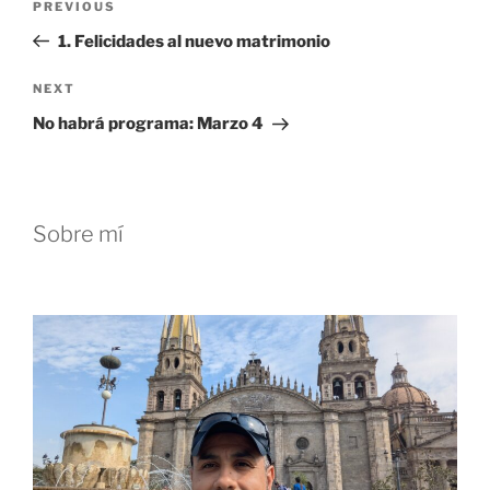
Previous
PREVIOUS
navigation
Post
1. Felicidades al nuevo matrimonio
Next
NEXT
Post
No habrá programa: Marzo 4
Sobre mí